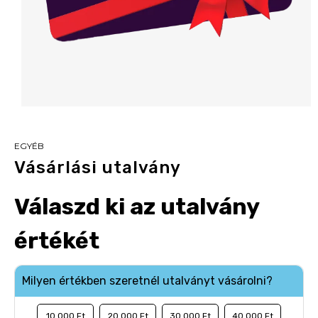
EGYÉB
Vásárlási utalvány
Válaszd ki az utalvány
értékét
Milyen értékben szeretnél utalványt vásárolni?
10 000 Ft
20 000 Ft
30 000 Ft
40 000 Ft