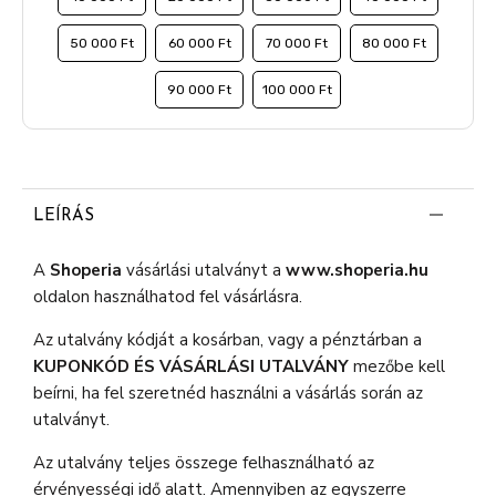
50 000 Ft
60 000 Ft
70 000 Ft
80 000 Ft
90 000 Ft
100 000 Ft
LEÍRÁS
A
Shoperia
vásárlási utalványt a
www.shoperia.hu
oldalon használhatod fel vásárlásra.
Az utalvány kódját a kosárban, vagy a pénztárban a
KUPONKÓD ÉS VÁSÁRLÁSI UTALVÁNY
mezőbe kell
beírni, ha fel szeretnéd használni a vásárlás során az
utalványt.
Az utalvány teljes összege felhasználható az
érvényességi idő alatt. Amennyiben az egyszerre