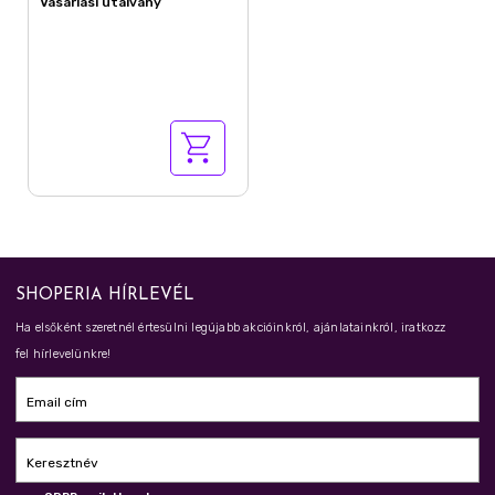
Vásárlási utalvány
SHOPERIA HÍRLEVÉL
Ha elsőként szeretnél értesülni legújabb akcióinkról, ajánlatainkról, iratkozz
fel hírlevelünkre!
Email cím
Keresztnév