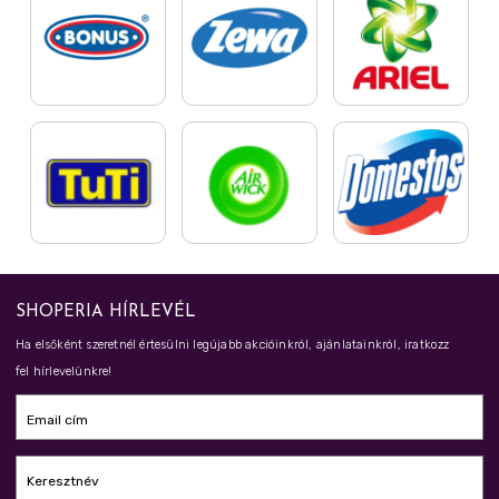
SHOPERIA HÍRLEVÉL
Ha elsőként szeretnél értesülni legújabb akcióinkról, ajánlatainkról, iratkozz
fel hírlevelünkre!
Email cím
Keresztnév