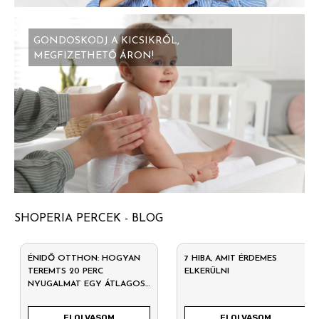
GONDOSKODJ A KICSIKRŐL,
MEGFIZETHETŐ ÁRON!
SHOPERIA PERCEK - BLOG
ÉNIDŐ OTTHON: HOGYAN
7 HIBA, AMIT ÉRDEMES
TEREMTS 20 PERC
ELKERÜLNI
NYUGALMAT EGY ÁTLAGOS
HÉTKÖZNAPON?
ELOLVASOM
ELOLVASOM