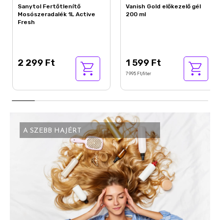
Sanytol Fertőtlenítő
Vanish Gold előkezelő gél
Mosószeradalék 1L Active
200 ml
Fresh
2 299 Ft
1 599 Ft
7 995 Ft/liter
A SZEBB HAJÉRT