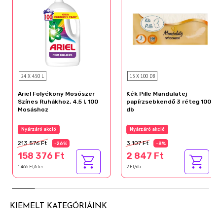
24 X 4.50 L
13 X 100 DB
Ariel Folyékony Mosószer
Kék Pille Mandulatej
Színes Ruhákhoz, 4.5 l, 100
papírzsebkendő 3 réteg 100
Mosáshoz
db
Nyárzáró akció
Nyárzáró akció
213 576 Ft
3 107 Ft
-26%
-8%
158 376 Ft
2 847 Ft
1 466 Ft/liter
2 Ft/db
KIEMELT KATEGÓRIÁINK