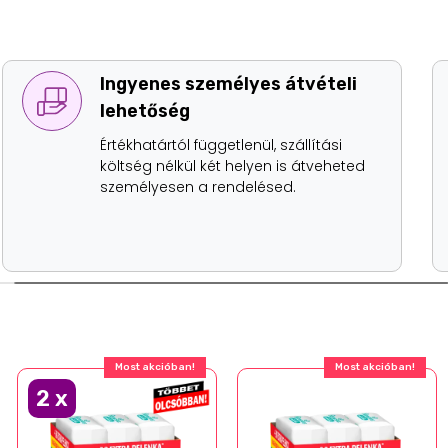
Rugalmas ügyfélszolgálat
Telefonon és emailben is elérhető
ügyfélszolgálat, ahol saját kollégáink
fogadják a megkereséseket, akik gyors
megoldást találnak az egyedi igényekre,
problémákra.
Most akcióban!
Most akcióban!
2
x