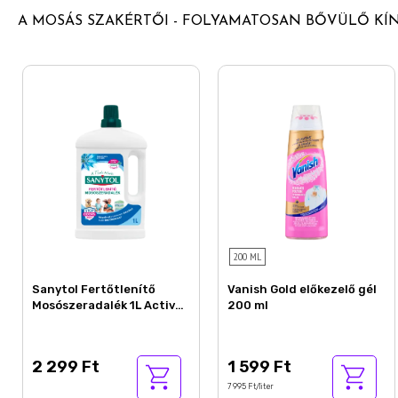
A MOSÁS SZAKÉRTŐI - FOLYAMATOSAN BŐVÜLŐ KÍ
200 ML
Sanytol Fertőtlenítő
Vanish Gold előkezelő gél
Mosószeradalék 1L Active
200 ml
Fresh
2 299 Ft
1 599 Ft
7 995 Ft/liter