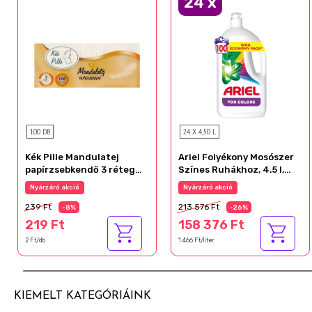
24
x
100 DB
24 X 4,50 L
Kék Pille Mandulatej
Ariel Folyékony Mosószer
papírzsebkendő 3 réteg
Színes Ruhákhoz, 4.5 l,
100 db
100 Mosáshoz
Nyárzáró akció
Nyárzáró akció
239 Ft
213 576 Ft
-8%
-26%
219 Ft
158 376 Ft
2 Ft/db
1 466 Ft/liter
KIEMELT KATEGÓRIÁINK