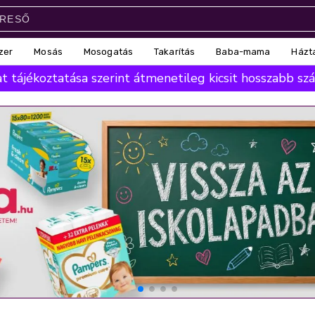
zer
Mosás
Mosogatás
Takarítás
Baba-mama
Házt
 tájékoztatása szerint átmenetileg kicsit hosszabb száll