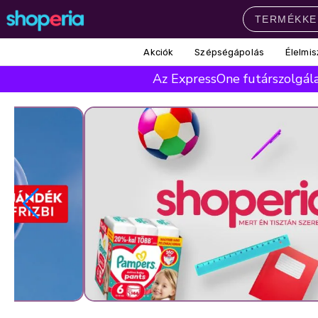
Akciók
Szépségápolás
Élelmis
Népszerű kategóriák
Az ExpressOne futárszolgálat
Szépségápolás
Élelmiszer
Mosás
Mosogatás
Takarítás
Baba-mama
Háztartás
Népszerű márkák
Pampers
Lenor
Violeta
Coccolino
Silan
Népszerű keresések
leukoplast
ariel
lenor
finish
pampers