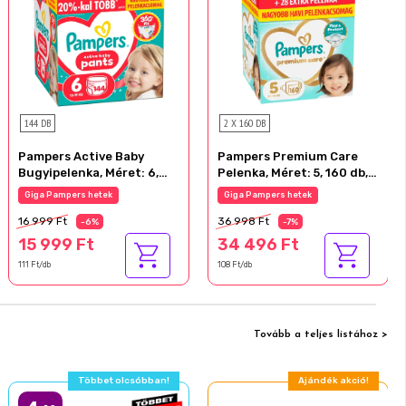
144 DB
2 X 160 DB
Pampers Active Baby
Pampers Premium Care
Bugyipelenka, Méret: 6,
Pelenka, Méret: 5, 160 db,
144 db Pelenka, 13kg-19kg
11kg-16kg
Giga Pampers hetek
Giga Pampers hetek
16 999 Ft
36 998 Ft
-6%
-7%
15 999 Ft
34 496 Ft
111 Ft/db
108 Ft/db
Tovább a teljes listához >
Többet olcsóbban!
Ajándék akció!