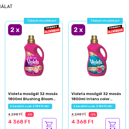
NÁLAT
Többet olcsóbban!
Többet olcsóbban!
2
x
2
x
Violeta mosógél 32 mosás
Violeta mosógél 32 mosás
1800ml Blushing Bloom
1800ml Intens color
károsodott ruhákhoz
színes ruhákhoz
2 darabtól csak: 2 184 Ft/db!
2 darabtól csak: 2 184 Ft/db!
4 598 Ft
4 598 Ft
-5%
-5%
4 368 Ft
4 368 Ft