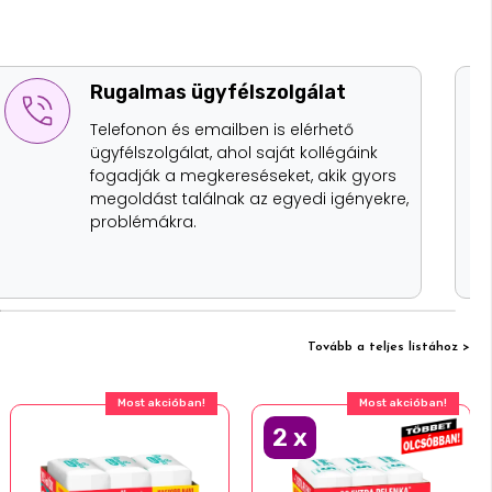
Gondos csomagolás
A dobozainkban úrahasznosított
anyagokból, korszerű technikát
használó térkitöltő megoldás biztosítja,
hogy a termékeket úgy kapd kézhez,
ahogy a polcról levennéd.
Tovább a teljes listához >
Most akcióban!
Most akcióban!
2
x