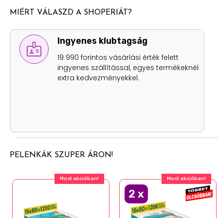
MIÉRT VÁLASZD A SHOPERIÁT?
Ingyenes személyes átvételi
lehetőség
Értékhatártól függetlenül, szállítási
költség nélkül két helyen is átveheted
személyesen a rendelésed.
PELENKÁK SZUPER ÁRON!
Most akcióban!
Most akcióban!
2
x