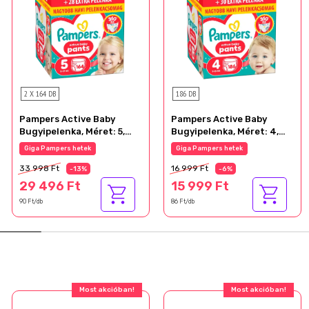
2 X 164 DB
186 DB
Pampers Active Baby
Pampers Active Baby
Bugyipelenka, Méret: 5,
Bugyipelenka, Méret: 4,
164 db Pelenka, 11kg-17kg
186 db Pelenka, 9kg-15kg
Giga Pampers hetek
Giga Pampers hetek
33 998 Ft
16 999 Ft
-13%
-6%
29 496 Ft
15 999 Ft
90 Ft/db
86 Ft/db
Most akcióban!
Most akcióban!