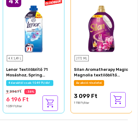
4
x
4 X 1,49 L
2772 ML
Lenor Textilöblítő 71
Silan Aromatherapy Magic
Mosáshoz, Spring
Magnolia textilöblítő
Awakening
koncentrátum 126 mosás
4 darabtól csak: 1 549 Ft/db!
Az akció részletei
2772 ml
9 996 Ft
-38%
3 099 Ft
6 196 Ft
1 118 Ft/liter
1 039 Ft/liter