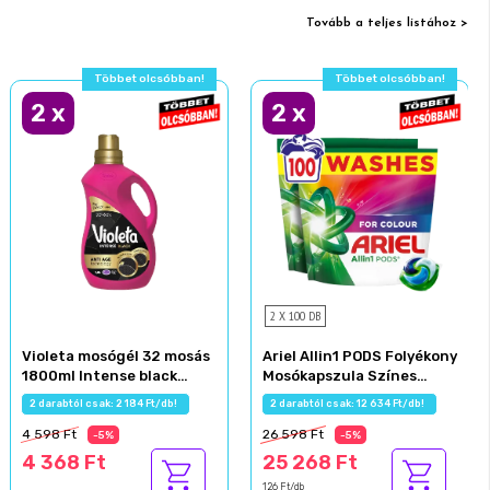
Tovább a teljes listához >
Többet olcsóbban!
Többet olcsóbban!
2
x
2
x
2 X 100 DB
Violeta mosógél 32 mosás
Ariel Allin1 PODS Folyékony
1800ml Intense black
Mosókapszula Színes
fekete ruhákhoz
Ruhákhoz, 100 Mosáshoz
2 darabtól csak: 2 184 Ft/db!
2 darabtól csak: 12 634 Ft/db!
4 598 Ft
26 598 Ft
-5%
-5%
4 368 Ft
25 268 Ft
126 Ft/db