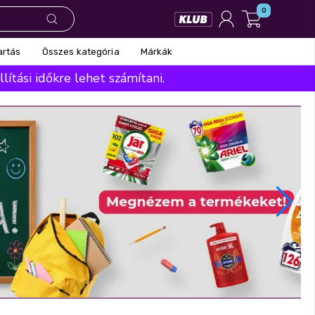
0
Összes kategória
Márkák
artás
ítási időkre lehet számítani.