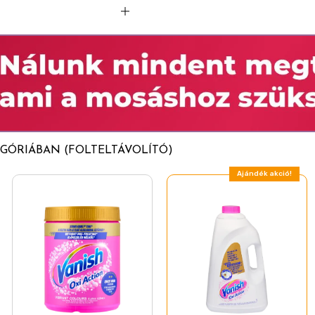
inon, nátrium-pirition)
tra
GÓRIÁBAN (FOLTELTÁVOLÍTÓ)
Ajándék akció!