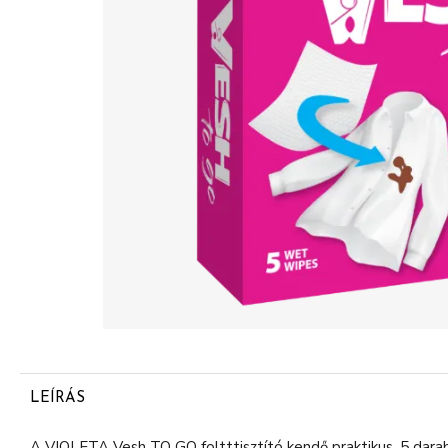
LEÍRÁS
A VIOLETA Vesh TO GO foltttisztító kendő praktikus, 5 dara