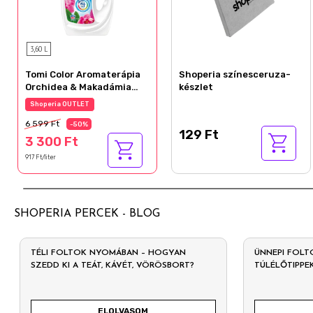
3,60 L
Tomi Color Aromaterápia
Shoperia színesceruza-
Orchidea & Makadámia
készlet
Olaj folyékony mosószer
Shoperia OUTLET
80 mosás 3,6 l
6 599 Ft
-50%
129 Ft
3 300 Ft
917 Ft/liter
SHOPERIA PERCEK - BLOG
TÉLI FOLTOK NYOMÁBAN – HOGYAN
ÜNNEPI FOLT
SZEDD KI A TEÁT, KÁVÉT, VÖRÖSBORT?
TÚLÉLŐTIPPE
ELOLVASOM