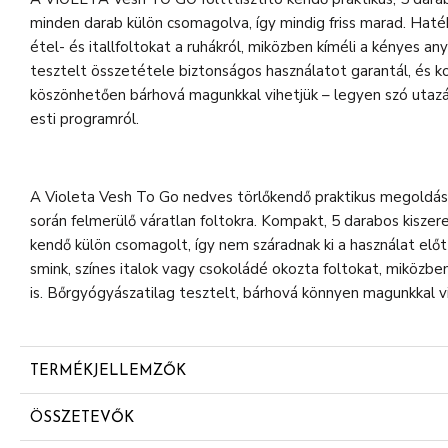
minden darab külön csomagolva, így mindig friss marad. Haték
étel- és itallfoltokat a ruhákról, miközben kíméli a kényes a
tesztelt összetétele biztonságos használatot garantál, és
köszönhetően bárhová magunkkal vihetjük – legyen szó utazá
esti programról.
A Violeta Vesh To Go nedves törlőkendő praktikus megoldást
során felmerülő váratlan foltokra. Kompakt, 5 darabos kisze
kendő külön csomagolt, így nem száradnak ki a használat előt
smink, színes italok vagy csokoládé okozta foltokat, miközbe
is. Bőrgyógyászatilag tesztelt, bárhová könnyen magunkkal v
TERMÉKJELLEMZŐK
5 darabos kiszerelés, külön csomagolt kendők
ÖSSZETEVŐK
Könnyen eltávolítja a smink, italok és ételek foltjait