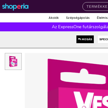
Akciók
Szépségápolás
Élelmis
Népszerű kategóriák
Az ExpressOne futárszolgálat
Szépségápolás
Élelmiszer
Mosás
Mosogatás
Takarítás
MOSÁS
SPEC
Baba-mama
Háztartás
Népszerű márkák
Pampers
Lenor
Finish
Violeta
Coccolino
Népszerű keresések
leukoplast
ariel
lenor
finish
pampers