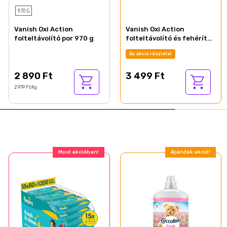
970 G
Vanish Oxi Action
Vanish Oxi Action
folteltávolító por 970 g
folteltávolító és fehérítő
gél koncentrátum 3 l
Az akció részletei
2 890 Ft
3 499 Ft
2 979 Ft/kg
Most akcióban!
Ajándék akció!