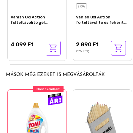
970 G
Vanish Oxi Action
Vanish Oxi Action
folteltávolító gél
folteltávolító és fehérítő
koncentrátum 4 l
por 970 g
4 099 Ft
2 890 Ft
2 979 Ft/kg
MÁSOK MÉG EZEKET IS MEGVÁSÁROLTÁK
Most akcióban!