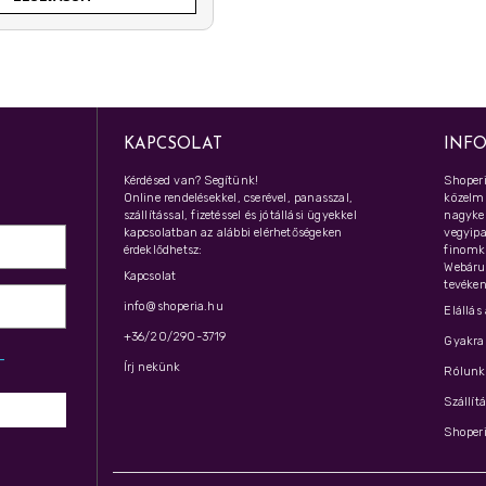
KAPCSOLAT
INF
Kérdésed van? Segítünk!
Shoperi
Online rendelésekkel, cserével, panasszal,
közelmú
szállítással, fizetéssel és jótállási ügyekkel
nagyker
kapcsolatban az alábbi elérhetőségeken
vegyipar
érdeklődhetsz:
finomk
Webáru
Kapcsolat
tevéken
info@shoperia.hu
Elállás
+36/20/290-3719
Gyakran
z­
Írj nekünk
Rólunk 
Szállít
Shoperi