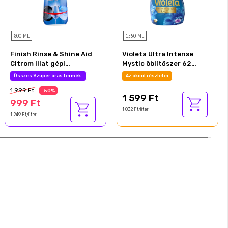
800 ML
1550 ML
Finish Rinse & Shine Aid
Violeta Ultra Intense
Citrom illat gépi
Mystic öblítőszer 62
öblítőszer 800 ml
mosás 1550 ml
Összes Szuper áras termék.
Az akció részletei
1 999 Ft
-50%
1 599 Ft
999 Ft
1 032 Ft/liter
1 249 Ft/liter