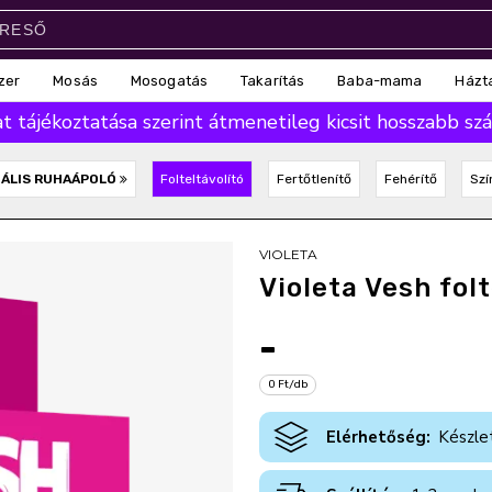
zer
Mosás
Mosogatás
Takarítás
Baba-mama
Házt
 tájékoztatása szerint átmenetileg kicsit hosszabb száll
IÁLIS RUHAÁPOLÓ
Folteltávolító
Fertőtlenítő
Fehérítő
Szí
VIOLETA
Violeta Vesh fol
-
0 Ft/db
Elérhetőség:
Készle