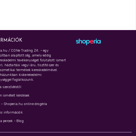
ORMÁCIÓK
a.hu / CONe Trading Zrt. – egy
ltban alapított cég, amely eddig
eskedelmi tevékenységet folytatott ismert
i, háztartási vegyi áru, tisztítószer és
ozmetikai termékek kereskedelmével.
házunkban kiskerekedelmi
ységgel foglalkozunk.
 a szerződéstől
 ismételt kérdések
– Shoperia.hu online drogéria
ási információk
a percek - Blog