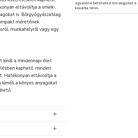
egyszerre beteheted mindegyiket a 
onyan eltávolítja a smink-,
kosárba tenni.
nyagokat is. Bőrgyógyászatilag
 kompakt méretének
sról, munkahelyről vagy egy
 kínál a mindennapi élet
relésben kapható, minden
t. Hatékonyan eltávolítja a
n kíméli a kényes anyagokat
ihető.