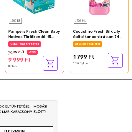
1200 DB
1702 ML
Pampers Fresh Clean Baby
Coccolino Fresh Silk Lily
Nedves Törlőkendő, 15
öblítőkoncentrátum 74
Csomag x 80 Törlőkendő
mosás 1702 ml
Giga Pampers hetek
Az akció részletei
db Baba Nedves
12 999 Ft
Törlőkendő
-23%
1 799 Ft
9 999 Ft
1 057 Ft/liter
8 Ft/db
OK ELTÜNTETÉSE – MOSÁSI
K MÁR KARÁCSONY ELŐTT!
ELOLVASOM