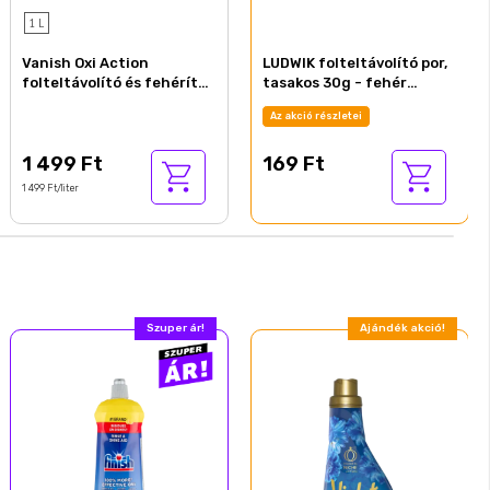
1 L
Vanish Oxi Action
LUDWIK folteltávolító por,
folteltávolító és fehérítő
tasakos 30g - fehér
gél koncentrátum 1 l
ruhákhoz (18/#)
Az akció részletei
1 499 Ft
169 Ft
1 499 Ft/liter
Szuper ár!
Ajándék akció!