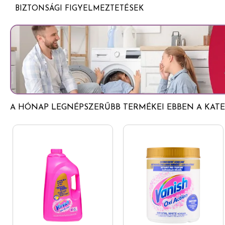
Kevesebb mint 5% anionos felületaktív anyag
Kíméli a kényes szöveteket és anyagokat
BIZTONSÁGI FIGYELMEZTETÉSEK
Nemionos felületaktív anyag
Bőrgyógyászatilag tesztelt formula
Gyermekektől elzárva tartandó.
Tartósítószerek (laurilamin-dipropiléndiamin, benzizotiazol
Praktikus méret, bárhová magunkkal vihető
Ideális utazáshoz, munkahelyre vagy hétköznapi használa
A HÓNAP LEGNÉPSZERŰBB TERMÉKEI EBBEN A KATE