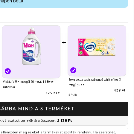
napon belül
+
+
Zewa delux papírzsebkendő spirit of tea 3
Violeta VESH mosógél 20 mosás 1 l Fehér
rétegű 90 db
ruhákhoz
439 Ft
1 699 Ft
5 Ft/db
SÁRBA MIND A 3 TERMÉKET
kiválasztott termék ára összesen:
2 138 Ft
 jellemzően még ezeket a termékeket szokták rendelni. Ha szeretnéd,