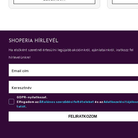
SHOPERIA HÍRLEVÉL
Ha elsőként szeretnél értesülni legújabb akcióinkról, ajánlatainkról, iratkozz fel
hírlevelünkre!
Email cím
Keresztnév
GDPR-nyilatkozat.
Elfogadom az
Ál­ta­lá­nos szer­ző­dé­si fel­té­te­le­ket
és az
Adat­ke­ze­lé­si tá­jé­ko
ta­tót
.
FELIRATKOZOM