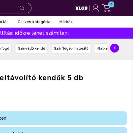
0
Összes kategória
Márkák
artás
ítási időkre lehet számítani.
nfogó
Színvédő kendő
Szárítógép illatosító
Illatkendő
Mosás
teltávolító kendők 5 db
ten