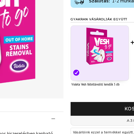
Szállítás:
1-2 munka
GYAKRAN VÁSÁROLJÁK EGYÜTT
Violeta Vesh folteltávolító kendők 5 db
KO
A 3 
Vásárlóink ezzel a termékkel együtt
bos kiszerelésben kapható,