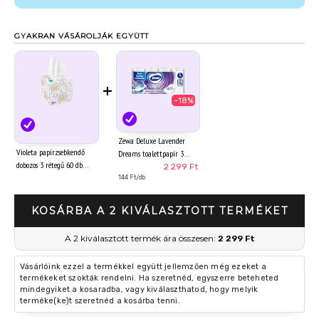
GYAKRAN VÁSÁROLJÁK EGYÜTT
+
-18%
Zewa Deluxe Lavender
Violeta papírzsebkendő
Dreams toalettpapír 3
dobozos 3 rétegű 60 db
rétegű 16 tekercs
2 299 Ft
144 Ft/db
KOSÁRBA A 2 KIVÁLASZTOTT TERMÉKET
A 2 kiválasztott termék ára összesen:
2 299 Ft
Vásárlóink ezzel a termékkel együtt jellemzően még ezeket a
termékeket szokták rendelni. Ha szeretnéd, egyszerre beteheted
mindegyiket a kosaradba, vagy kiválaszthatod, hogy melyik
terméke(ke)t szeretnéd a kosárba tenni.