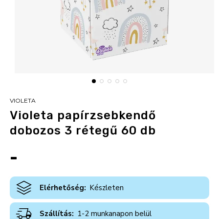
VIOLETA
Violeta papírzsebkendő
dobozos 3 rétegű 60 db
-
Elérhetőség:
Készleten
Szállítás:
1-2 munkanapon belül