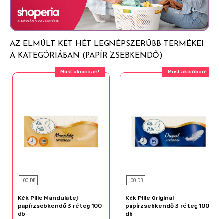
AZ ELMÚLT KÉT HÉT LEGNÉPSZERŰBB TERMÉKEI
A KATEGÓRIÁBAN (PAPÍR ZSEBKENDŐ)
Most akcióban!
Most akcióban!
100 DB
100 DB
Kék Pille Mandulatej
Kék Pille Original
papírzsebkendő 3 réteg 100
papírzsebkendő 3 réteg 100
db
db