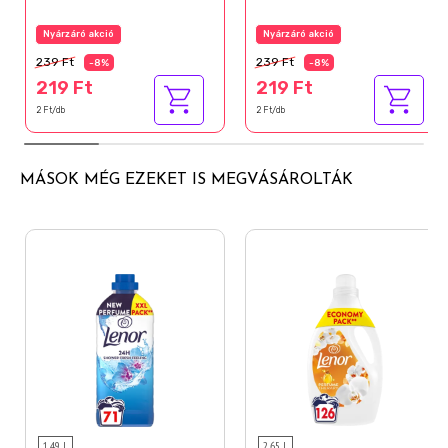
Nyárzáró akció
Nyárzáró akció
239 Ft
239 Ft
-8%
-8%
219 Ft
219 Ft
2 Ft/db
2 Ft/db
MÁSOK MÉG EZEKET IS MEGVÁSÁROLTÁK
1,49 L
2,65 L