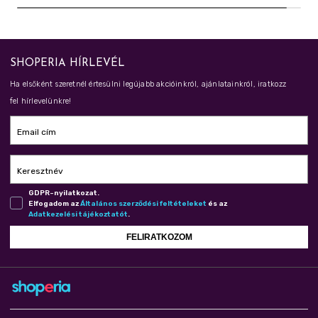
SHOPERIA HÍRLEVÉL
Ha elsőként szeretnél értesülni legújabb akcióinkról, ajánlatainkról, iratkozz
fel hírlevelünkre!
Email cím
Keresztnév
GDPR-nyilatkozat.
Elfogadom az
Ál­ta­lá­nos szer­ző­dé­si fel­té­te­le­ket
és az
Adat­ke­ze­lé­si tá­jé­koz­ta­tót
.
FELIRATKOZOM