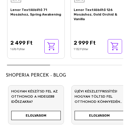
Lenor Textilöblítő 71
Lenor Textilöblítő 126
Mosáshoz, Spring Awakening
Mosáshoz, Gold Orchid &
Vanilla
2 499 Ft
2 999 Ft
1 676 Ft/liter
1 132 Ft/liter
SHOPERIA PERCEK - BLOG
HOGYAN KÉSZÍTSD FEL AZ
ÚJÉVI KÉSZLETFRISSÍTÉS!
OTTHONOD A HIDEGEBB
HOGYAN TÖLTSD FEL
IDŐSZAKRA?
OTTHONOD KÖNNYEDÉN
2026-RA?
ELOLVASOM
ELOLVASOM