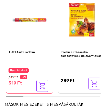
TUTI Alufólia 10 m
Paclan sütőzacskó
csíptetővel 6 db 35cm*38cm
Nyárzáró akció
339 Ft
-6%
289 Ft
319 Ft
MÁSOK MÉG EZEKET IS MEGVÁSÁROLTÁK