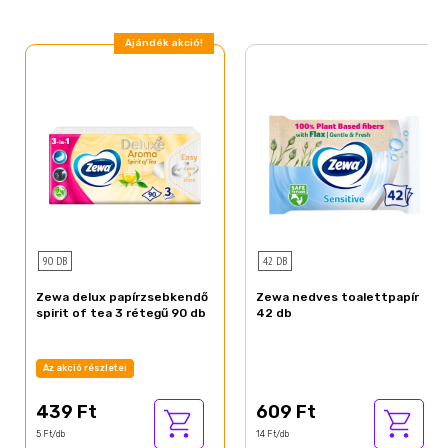
Ajándék akció!
90 DB
42 DB
Zewa delux papírzsebkendő
Zewa nedves toalettpapír
spirit of tea 3 rétegű 90 db
42 db
Az akció részletei
439 Ft
609 Ft
5 Ft/db
14 Ft/db