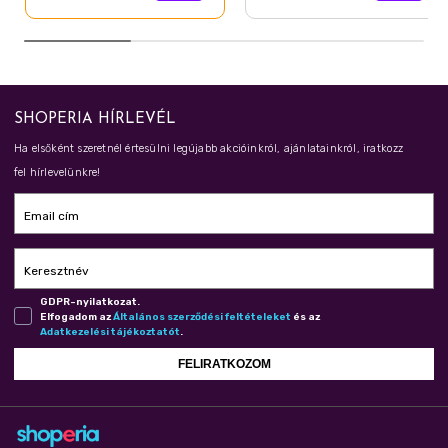
SHOPERIA HÍRLEVÉL
Ha elsőként szeretnél értesülni legújabb akcióinkról, ajánlatainkról, iratkozz
fel hírlevelünkre!
Email cím
Keresztnév
GDPR-nyilatkozat.
Elfogadom az
Ál­ta­lá­nos szer­ző­dé­si fel­té­te­le­ket
és az
Adat­ke­ze­lé­si tá­jé­koz­ta­tót
.
FELIRATKOZOM