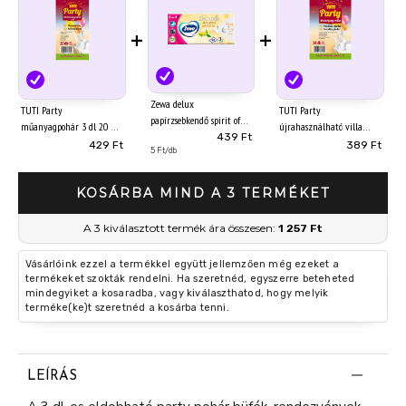
+
+
Zewa delux
TUTI Party
TUTI Party
papírzsebkendő spirit of
műanyagpohár 3 dl 20 db
újrahasználható villa
tea 3 rétegű 90 db
439 Ft
műanyag (20 db-os)
429 Ft
389 Ft
5 Ft/db
KOSÁRBA MIND A 3 TERMÉKET
A 3 kiválasztott termék ára összesen:
1 257 Ft
Vásárlóink ezzel a termékkel együtt jellemzően még ezeket a
termékeket szokták rendelni. Ha szeretnéd, egyszerre beteheted
mindegyiket a kosaradba, vagy kiválaszthatod, hogy melyik
terméke(ke)t szeretnéd a kosárba tenni.
LEÍRÁS