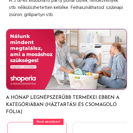
A 3 dl-es eldobható party pohár büfék, rendezvények
stb. nélkülözhetetlen kelléke. Felhasználhatod: szülinapi
zsúron, grillpartyn stb.
A HÓNAP LEGNÉPSZERŰBB TERMÉKEI EBBEN A
KATEGÓRIÁBAN (HÁZTARTÁSI ÉS CSOMAGOLÓ
FÓLIA)
Most akcióban!