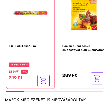
TUTI Alufólia 10 m
Paclan sütőzacskó
csíptetővel 6 db 35cm*38cm
Nyárzáró akció
339 Ft
-6%
289 Ft
319 Ft
MÁSOK MÉG EZEKET IS MEGVÁSÁROLTÁK