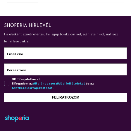
SHOPERIA HÍRLEVÉL
Ha elsőként szeretnél értesülni legújabb akcióinkról, ajánlatainkról, iratkozz
fel hírlevelünkre!
Email cím
Keresztnév
GDPR-nyilatkozat.
Elfogadom az
Ál­ta­lá­nos szer­ző­dé­si fel­té­te­le­ket
és az
Adat­ke­ze­lé­si tá­jé­koz­ta­tót
.
FELIRATKOZOM