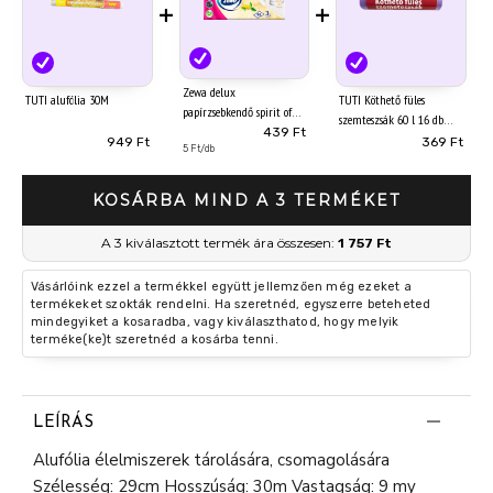
+
+
Zewa delux
TUTI alufólia 30M
TUTI Köthető füles
papírzsebkendő spirit of
szemteszsák 60 l 16 db
tea 3 rétegű 90 db
439 Ft
949 Ft
369 Ft
5 Ft/db
KOSÁRBA MIND A 3 TERMÉKET
A 3 kiválasztott termék ára összesen:
1 757 Ft
Vásárlóink ezzel a termékkel együtt jellemzően még ezeket a
termékeket szokták rendelni. Ha szeretnéd, egyszerre beteheted
mindegyiket a kosaradba, vagy kiválaszthatod, hogy melyik
terméke(ke)t szeretnéd a kosárba tenni.
LEÍRÁS
Alufólia élelmiszerek tárolására, csomagolására
Szélesség: 29cm Hosszúság: 30m Vastagság: 9 my