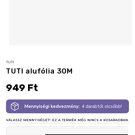
TUTI
TUTI alufólia 30M
949 Ft
Mennyiségi kedvezmény:
4 darabtól olcsóbb!
VÁLASSZ MENNYISÉGET!
EZ A TERMÉK MÉG NINCS A KOSARADBAN.