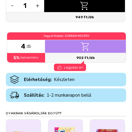
1
-
+
949 Ft/db
Vegyél többet, JOBBAN MEGÉRI!
4
db
5%
kedvezmény
902 Ft/db
Legjobb ár!
Elérhetőség:
Készleten
Szállítás:
1-2 munkanapon belül
GYAKRAN VÁSÁROLJÁK EGYÜTT