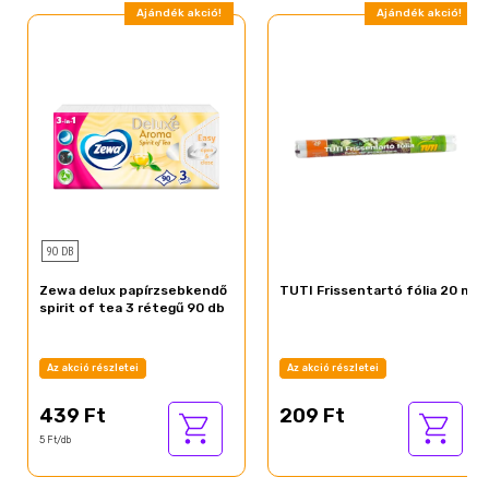
Ajándék akció!
Ajándék akció!
90 DB
Zewa delux papírzsebkendő
TUTI Frissentartó fólia 20 m
spirit of tea 3 rétegű 90 db
Az akció részletei
Az akció részletei
439 Ft
209 Ft
5 Ft/db