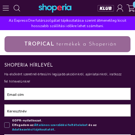
Az ExpressOne futárszolgálat tájékoztatása szerint átmenetileg kicsit
Népszerű kategóriák
hosszabb szállítási időkre lehet számítani.
Szépségápolás
Élelmiszer
Mosás
Mosogatás
TROPICAL
termékek a Shoperián
Takarítás
Baba-mama
Háztartás
Népszerű márkák
SHOPERIA HÍRLEVÉL
Pampers
Lenor
Finish
Violeta
Coccolino
Ha elsőként szeretnél értesülni legújabb akcióinkról, ajánlatainkról, iratkozz
Népszerű keresések
fel hírlevelünkre!
leukoplast
ariel
lenor
finish
pampers
Email cím
Keresztnév
GDPR-nyilatkozat.
Elfogadom az
Ál­ta­lá­nos szer­ző­dé­si fel­té­te­le­ket
és az
Adat­ke­ze­lé­si tá­jé­koz­ta­tót
.