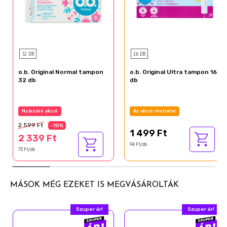
32 DB
16 DB
o.b. Original Normal tampon
o.b. Original Ultra tampon 16
32 db
db
Nyárzáró akció
Az akció részletei
2 599 Ft
-10%
1 499 Ft
2 339 Ft
94 Ft/db
73 Ft/db
MÁSOK MÉG EZEKET IS MEGVÁSÁROLTÁK
Szuper ár!
Szuper ár!