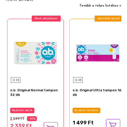
Tovább a teljes listához >
Most akcióban!
Ajándék akció!
32 DB
16 DB
o.b. Original Normal tampon
o.b. Original Ultra tampon 16
32 db
db
Nyárzáró akció
Az akció részletei
2 599 Ft
-10%
1 499 Ft
2 339 Ft