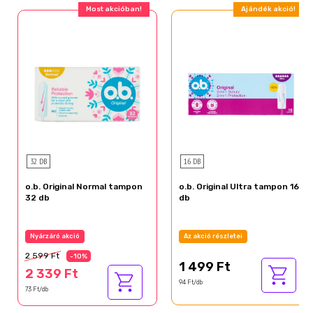
Most akcióban!
Ajándék akció!
32 DB
16 DB
o.b. Original Normal tampon
o.b. Original Ultra tampon 16
32 db
db
Nyárzáró akció
Az akció részletei
2 599 Ft
-10%
1 499 Ft
2 339 Ft
94 Ft/db
73 Ft/db