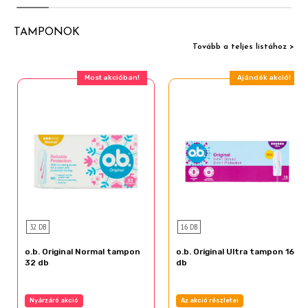
TAMPONOK
Tovább a teljes listához >
Most akcióban!
Ajándék akció!
32 DB
16 DB
o.b. Original Normal tampon
o.b. Original Ultra tampon 16
32 db
db
Nyárzáró akció
Az akció részletei