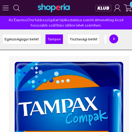
Az ExpressOne futárszolgálat tájékoztatása szerint átmenetileg kicsit
Népszerű kategóriák
hosszabb szállítási időkre lehet számítani.
Szépségápolás
Élelmiszer
Mosás
Mosogatás
Egészségügyi betét
Tampon
Tisztasági betét
Intim tisztálko
Takarítás
Baba-mama
Háztartás
Népszerű márkák
Pampers
Lenor
Finish
Violeta
Coccolino
Népszerű keresések
leukoplast
ariel
lenor
finish
pampers