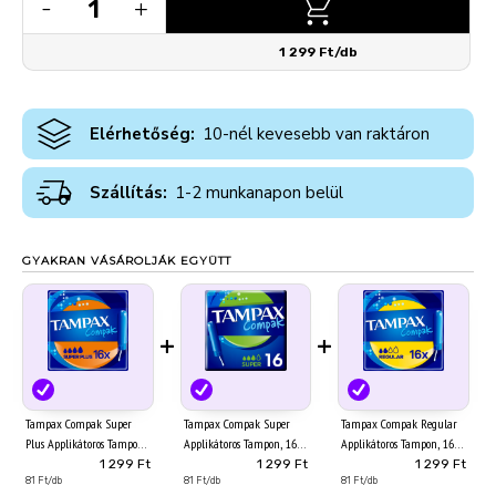
1
-
+
1 299 Ft/db
Elérhetőség:
10-nél kevesebb van raktáron
Szállítás:
1-2 munkanapon belül
GYAKRAN VÁSÁROLJÁK EGYÜTT
+
+
Tampax Compak Super
Tampax Compak Super
Tampax Compak Regular
Plus Applikátoros Tampon,
Applikátoros Tampon, 16
Applikátoros Tampon, 16
16 db
db
db
1 299 Ft
1 299 Ft
1 299 Ft
81 Ft/db
81 Ft/db
81 Ft/db