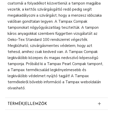
csatornái a folyadékot közvetlenül a tampon magjába
vezetik, a kettős szivárgásgátló redő pedig segít
megakadályozni a szivárgást, hogy a menzesz időszaka
valóban gondtalan legyen. A Tampax Compak
tamponokat nőgyógyászatilag teszteltük. A tampon
káros anyagokkal szembeni független vizsgálatát az
Oeko-Tex Standard 100 rendszerrel végezték.
Megbízható, szivárgásmentes védelem, hogy azt
tehesd, amihez csak kedved van. A Tampax Compak
legkiválóbb közepes és magas nedvszívó képességű
tamponja. Próbáld ki a Tampax Pearl Compak tampont,
a Tampax termékcsalád legkényelmesebb és
legkiválóbb védelmet nyújtó tagját! A Tampax
termékekről bővebb információ a Tampax weboldalán
olvasható.
TERMÉKJELLEMZŐK
A Tampax Compak tampon védelmet és kényelmet