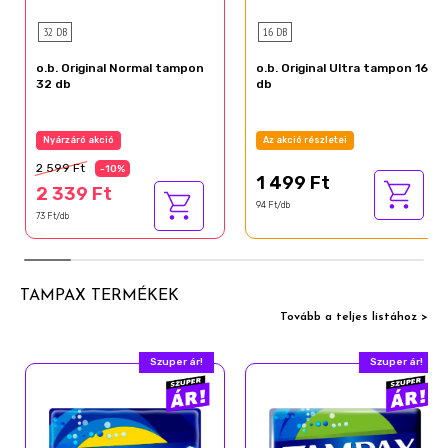
32 DB
16 DB
o.b. Original Normal tampon
o.b. Original Ultra tampon 16
32 db
db
Nyárzáró akció
Az akció részletei
2 599 Ft
-10%
1 499 Ft
2 339 Ft
94 Ft/db
73 Ft/db
TAMPAX TERMÉKEK
Tovább a teljes listához >
Szuper ár!
Szuper ár!