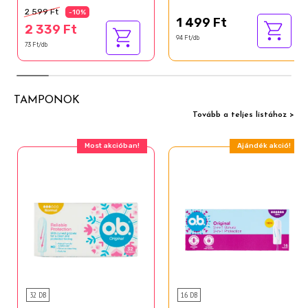
2 599 Ft
-10%
1 499 Ft
2 339 Ft
94 Ft/db
73 Ft/db
TAMPONOK
Tovább a teljes listához >
Most akcióban!
Ajándék akció!
32 DB
16 DB