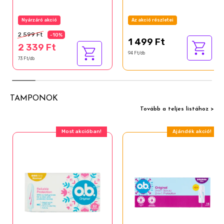
Nyárzáró akció
Az akció részletei
2 599 Ft
-10%
1 499 Ft
2 339 Ft
94 Ft/db
73 Ft/db
TAMPONOK
Tovább a teljes listához >
Most akcióban!
Ajándék akció!