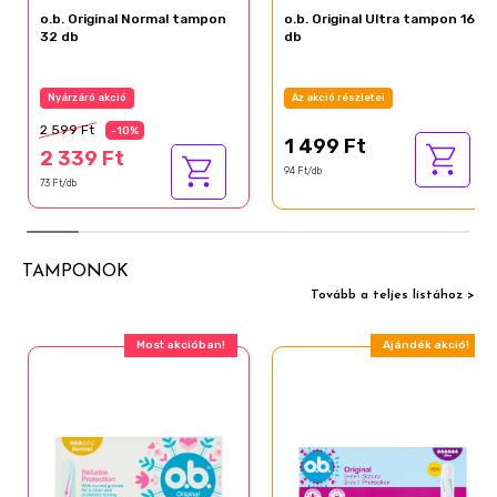
o.b. Original Normal tampon
o.b. Original Ultra tampon 16
32 db
db
Nyárzáró akció
Az akció részletei
2 599 Ft
-10%
1 499 Ft
2 339 Ft
94 Ft/db
73 Ft/db
TAMPONOK
Tovább a teljes listához >
Most akcióban!
Ajándék akció!