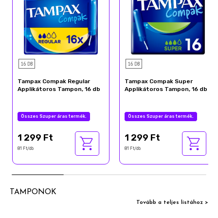
16 DB
16 DB
Tampax Compak Regular
Tampax Compak Super
Applikátoros Tampon, 16 db
Applikátoros Tampon, 16 db
Összes Szuper áras termék.
Összes Szuper áras termék.
1 299 Ft
1 299 Ft
81 Ft/db
81 Ft/db
TAMPONOK
Tovább a teljes listához >