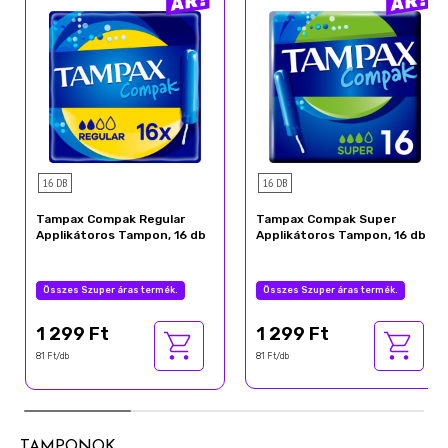
16 DB
16 DB
Tampax Compak Regular
Tampax Compak Super
Applikátoros Tampon, 16 db
Applikátoros Tampon, 16 db
Összes Szuper áras termék.
Összes Szuper áras termék.
1 299 Ft
1 299 Ft
81 Ft/db
81 Ft/db
TAMPONOK