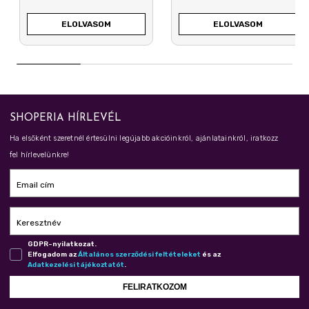
LEGMEGFELELŐBB
TERMÉKET?
ELOLVASOM
ELOLVASOM
SHOPERIA HÍRLEVÉL
Ha elsőként szeretnél értesülni legújabb akcióinkról, ajánlatainkról, iratkozz
fel hírlevelünkre!
Email cím
Keresztnév
GDPR-nyilatkozat.
Elfogadom az
Ál­ta­lá­nos szer­ző­dé­si fel­té­te­le­ket
és az
Adat­ke­ze­lé­si tá­jé­koz­ta­tót
.
FELIRATKOZOM