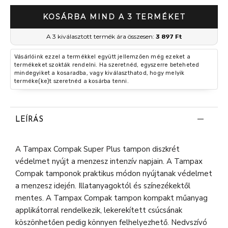
KOSÁRBA MIND A 3 TERMÉKET
A 3 kiválasztott termék ára összesen:
3 897 Ft
Vásárlóink ezzel a termékkel együtt jellemzően még ezeket a
termékeket szokták rendelni. Ha szeretnéd, egyszerre beteheted
mindegyiket a kosaradba, vagy kiválaszthatod, hogy melyik
terméke(ke)t szeretnéd a kosárba tenni.
LEÍRÁS
A Tampax Compak Super Plus tampon diszkrét
védelmet nyújt a menzesz intenzív napjain. A Tampax
Compak tamponok praktikus módon nyújtanak védelmet
a menzesz idején. Illatanyagoktól és színezékektől
mentes. A Tampax Compak tampon kompakt műanyag
applikátorral rendelkezik, lekerekített csúcsának
köszönhetően pedig könnyen felhelyezhető. Nedvszívó