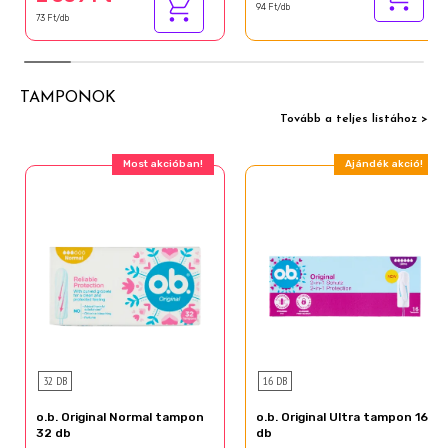
94 Ft/db
73 Ft/db
TAMPONOK
Tovább a teljes listához >
Most akcióban!
Ajándék akció!
32 DB
16 DB
o.b. Original Normal tampon
o.b. Original Ultra tampon 16
32 db
db