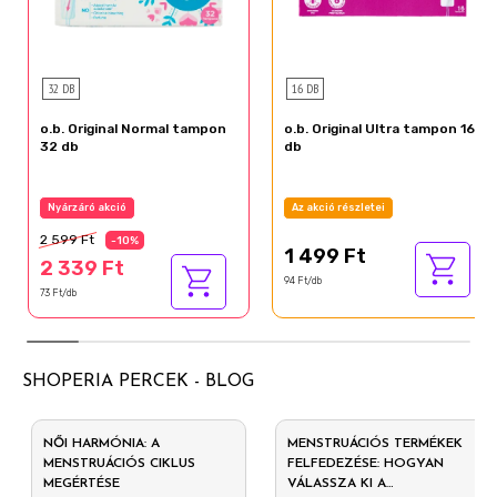
32 DB
16 DB
o.b. Original Normal tampon
o.b. Original Ultra tampon 16
32 db
db
Nyárzáró akció
Az akció részletei
2 599 Ft
-10%
1 499 Ft
2 339 Ft
94 Ft/db
73 Ft/db
SHOPERIA PERCEK - BLOG
NŐI HARMÓNIA: A
MENSTRUÁCIÓS TERMÉKEK
MENSTRUÁCIÓS CIKLUS
FELFEDEZÉSE: HOGYAN
MEGÉRTÉSE
VÁLASSZA KI A