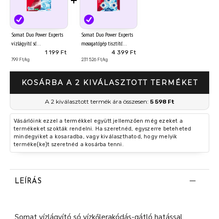
+
Somat Duo Power Experts
Somat Duo Power Experts
vízlágyító só
mosogatógép tisztító
mosogatógéphez 1,5 kg
tabletta 5 x 19 g (95 g)
1 199 Ft
4 399 Ft
799 Ft/kg
231 526 Ft/kg
KOSÁRBA A 2 KIVÁLASZTOTT TERMÉKET
A 2 kiválasztott termék ára összesen:
5 598 Ft
Vásárlóink ezzel a termékkel együtt jellemzően még ezeket a
termékeket szokták rendelni. Ha szeretnéd, egyszerre beteheted
mindegyiket a kosaradba, vagy kiválaszthatod, hogy melyik
terméke(ke)t szeretnéd a kosárba tenni.
LEÍRÁS
Somat vízlágyító só vízkőlerakódás-gátló hatással,