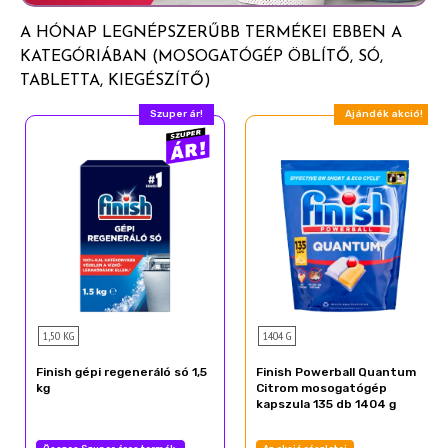
A HÓNAP LEGNÉPSZERŰBB TERMÉKEI EBBEN A
KATEGÓRIÁBAN (MOSOGATÓGÉP ÖBLÍTŐ, SÓ,
TABLETTA, KIEGÉSZÍTŐ)
Szuper ár!
Ajándék akció!
1,50 KG
1404 G
Finish gépi regeneráló só 1,5
Finish Powerball Quantum
kg
Citrom mosogatógép
kapszula 135 db 1404 g