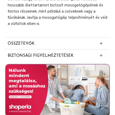
hosszabb élettartamot biztosít mosogatógépének és
fontos részeinek, mint például a csöveknek vagy a
fúvókának. Javítja a mosogatógép teljesítményét és véd
a vízfoltok ellen is.
ÖSSZETEVŐK
Nátrium-klorid
BIZTONSÁGI FIGYELMEZTETÉSEK
Figyelem: A termék nem ehető és nem alkalmas
főzésre.