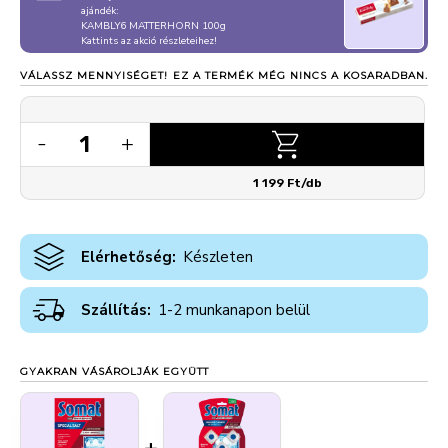
ajándék:
KAMBLY6 MATTERHORN 100g
Kattints az akció részleteihez!
VÁLASSZ MENNYISÉGET!
EZ A TERMÉK MÉG NINCS A KOSARADBAN.
1
-
+
1 199 Ft/db
Elérhetőség:
Készleten
Szállítás:
1-2 munkanapon belül
GYAKRAN VÁSÁROLJÁK EGYÜTT