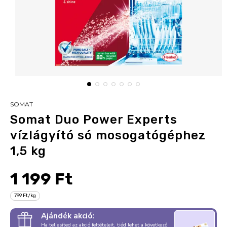
SOMAT
Somat Duo Power Experts
vízlágyító só mosogatógéphez
1,5 kg
1 199 Ft
799 Ft/kg
Ajándék akció:
Ha teljesíted az akció feltételeit, tiéd lehet a következő