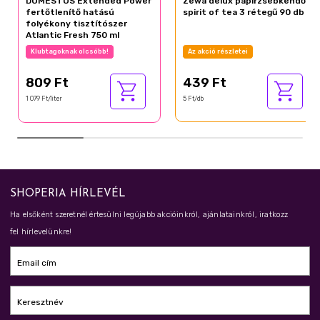
DOMESTOS Extended Power
Zewa delux papírzsebkendő
fertőtlenítő hatású
spirit of tea 3 rétegű 90 db
folyékony tisztítószer
Atlantic Fresh 750 ml
Klubtagoknak olcsóbb!
Az akció részletei
809 Ft
439 Ft
1 079 Ft/liter
5 Ft/db
SHOPERIA HÍRLEVÉL
Ha elsőként szeretnél értesülni legújabb akcióinkról, ajánlatainkról, iratkozz
fel hírlevelünkre!
Email cím
Keresztnév