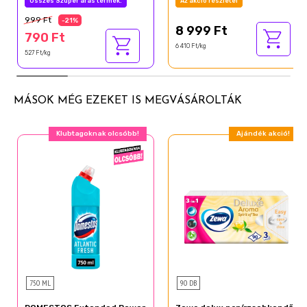
Összes Szuper áras termék.
Az akció részletei
999 Ft
-21%
8 999 Ft
790 Ft
6 410 Ft/kg
527 Ft/kg
MÁSOK MÉG EZEKET IS MEGVÁSÁROLTÁK
Klubtagoknak olcsóbb!
Ajándék akció!
750 ML
90 DB