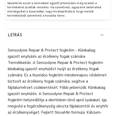
Vásárlóink ezzel a termékkel együtt jellemzően még ezeket a
termékeket szokták rendelni. Ha szeretnéd, egyszerre beteheted
mindegyiket a kosaradba, vagy kiválaszthatod, hogy melyik
terméke(ke)t szeretnéd a kosárba tenni.
LEÍRÁS
Sensodyne Repair & Protect fogkrém - Klinikailag
igazolt enyhülés az érzékeny fogak számára
Termékleírás: A Sensodyne Repair & Protect fogkrém
klinikailag igazolt enyhülést nyújt az érzékeny fogak
számára. Ez a fluoridos fogkrém mindennapos védelmet
biztosít az érzékeny fogak számára, segítve a
fájdalomérzet csökkentését. Főbb jellemzők: Klinikailag
igazolt enyhülés: A Sensodyne Repair & Protect
fogkrém helyreállítja a dentinben lévő apró lyukakat, így
megvéd a fogérzékenység okozta fájdalomtól és enyhíti
az érzékenységet. Fejlett NovaMin formula: Kálcium-