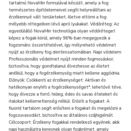
tartalmú NovaMin formulával készült, amely a fog
természetes építőelemeivel segíti helyreállítani az
érzékennyé vált területeket, illetve eltömi a fog
mélyebb rétegeiben lévő apró lyukakat. Védőréteg: Az
egyedülálló NovaMin technológia olyan védőréteget
képez a fogak körül, amely 96%-ban megegyezik a
fogzománc összetételével, így mélyreható védelmet
nyújt az érzékeny fog dentincsatornáiban. Napi védelem:
Professzionális védelmet nyújt minden fogmosáskor,
biztosítva, hogy gondtalanul élvezhesse az életet
anélkül, hogy a fogérzékenység miatt kellene aggódnia.
Előnyök: Csökkenti az érzékenységet: Aktívan és
hatékonyan enyhíti a fogérzékenységet*, lehetővé téve,
hogy élvezze a forró, hideg, édes és savas ételeket és
italokat kellemetlenség nélkül. Erősíti a fogakat: A
fluorid tartalom segít erősíteni a fogakat és megelőzni a
fogszuvasodást, biztosítva az általános szájhigiéniát.
Célcsoport: Érzékeny fogakkal rendelkező egyének, akik
napi használatra keresnek olyan fogkrémet, amely