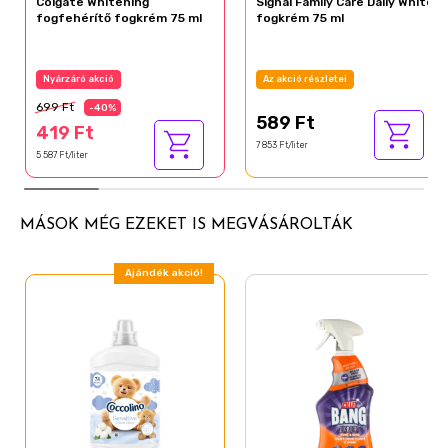
Colgate Whitening
Signal Family Care Daily White
fogfehérítő fogkrém 75 ml
fogkrém 75 ml
Nyárzáró akció
Az akció részletei
699 Ft
-40%
589 Ft
419 Ft
7 853 Ft/liter
5 587 Ft/liter
MÁSOK MÉG EZEKET IS MEGVÁSÁROLTÁK
Ajándék akció!