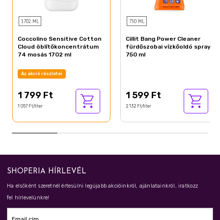
1702 ML
750 ML
Coccolino Sensitive Cotton
Cillit Bang Power Cleaner
Cloud öblítőkoncentrátum
fürdőszobai vízkőoldó spray
74 mosás 1702 ml
750 ml
Az akció részletei
1 799 Ft
1 599 Ft
1 057 Ft/liter
2 132 Ft/liter
SHOPERIA HÍRLEVÉL
Ha elsőként szeretnél értesülni legújabb akcióinkról, ajánlatainkról, iratkozz
fel hírlevelünkre!
Email cím