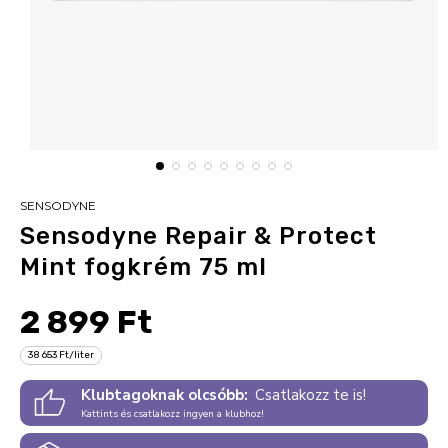
SENSODYNE
Sensodyne Repair & Protect
Mint fogkrém 75 ml
2 899 Ft
38 653 Ft/liter
Klubtagoknak olcsóbb:
Csatlakozz te is!
Kattints és csatlakozz ingyen a klubhoz!