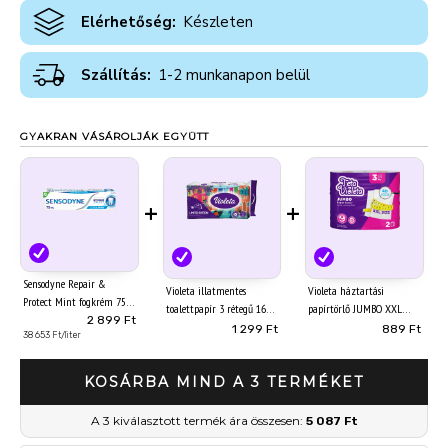
Elérhetőség:
Készleten
Szállítás:
1-2 munkanapon belül
GYAKRAN VÁSÁROLJÁK EGYÜTT
+
+
Sensodyne Repair &
Violeta illatmentes
Violeta háztartási
Protect Mint fogkrém 75
toalettpapír 3 rétegű 16
papírtörlő JUMBO XXL
ml
2 899 Ft
tekercs Limited Edition
prémium 3 réteg/2
1 299 Ft
889 Ft
38 653 Ft/liter
tekerecs
KOSÁRBA MIND A 3 TERMÉKET
A 3 kiválasztott termék ára összesen:
5 087 Ft