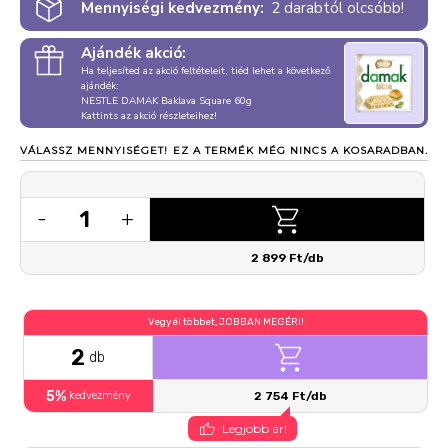
Mennyiségi kedvezmény:
2 darabtól olcsóbb!
Ajándék akció:
Ha teljesíted az akció feltételeit, tiéd lehet a következő
ajándék:
NESTLE DAMAK Baklava Square 60g
Kattints az akció részleteihez!
VÁLASSZ MENNYISÉGET!
EZ A TERMÉK MÉG NINCS A KOSARADBAN.
1
-
+
2 899 Ft/db
Vegyél többet, JOBBAN MEGÉRI!
2
db
5%
kedvezmény
2 754 Ft/db
Legjobb ár!