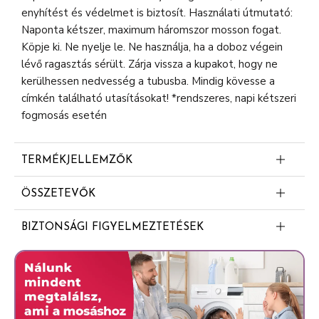
enyhítést és védelmet is biztosít. Használati útmutató:
Naponta kétszer, maximum háromszor mosson fogat.
Köpje ki. Ne nyelje le. Ne használja, ha a doboz végein
lévő ragasztás sérült. Zárja vissza a kupakot, hogy ne
kerülhessen nedvesség a tubusba. Mindig kövesse a
címkén található utasításokat! *rendszeres, napi kétszeri
fogmosás esetén
TERMÉKJELLEMZŐK
Klinikailag igazolt enyhülés
ÖSSZETEVŐK
Mindennapos helyreállítás az érzékeny fogak
Glycerin
számára
BIZTONSÁGI FIGYELMEZTETÉSEK
PEG-8
Az érzékeny fogak fájdalomérzetének oka
FIGYELMEZTETÉSEK: Gyermekektől elzárva tartandó.
Hydrated Silica
Apró lyukak a dentinben
Ha a tünetek továbbra is fennállnak, kérje fogorvosa
Calcium Sodium Phosphosilicate (Novamin)
tanácsát. 12 évesnél fiatalabb gyermekek nem
Kemény réteg
használhatják. Ha irritációt észlel, akkor hagyja abba a
Cocamidopropyl Betaine
Helyreállítja ezeket a lyukakat