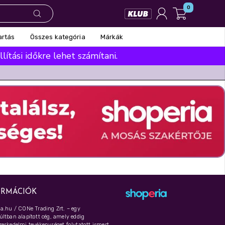
0
Összes kategória
Márkák
artás
ítási időkre lehet számítani.
ORMÁCIÓK
a.hu / CONe Trading Zrt. – egy
ltban alapított cég, amely eddig
eskedelmi tevékenységet folytatott ismert