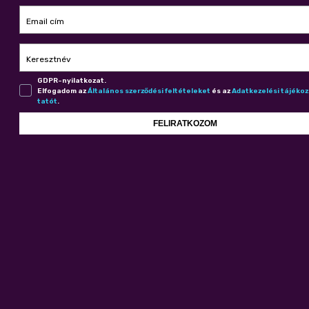
Email cím
Keresztnév
GDPR-nyilatkozat.
Elfogadom az
Ál­ta­lá­nos szer­ző­dé­si fel­té­te­le­ket
és az
Adat­ke­ze­lé­si tá­jé­ko
ta­tót
.
FELIRATKOZOM