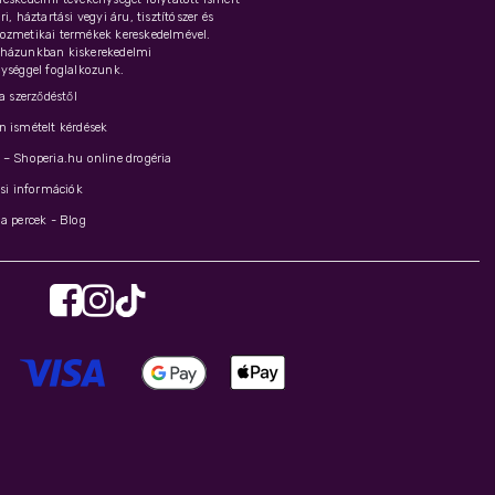
i, háztartási vegyi áru, tisztítószer és
ozmetikai termékek kereskedelmével.
házunkban kiskerekedelmi
ységgel foglalkozunk.
 a szerződéstől
 ismételt kérdések
– Shoperia.hu online drogéria
ási információk
a percek - Blog