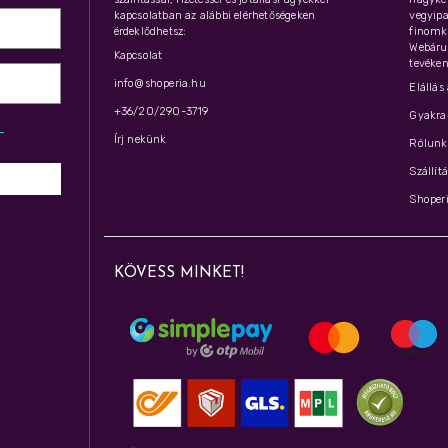
kapcsolatban az alábbi elérhetőségeken
vegyipar
érdeklődhetsz:
finomk
Webáru
Kapcsolat
tevéken
info@shoperia.hu
Elállás
+36/20/290-3719
Gyakran
z­
Írj nekünk
Rólunk 
Szállít
Shoperi
KÖVESS MINKET!