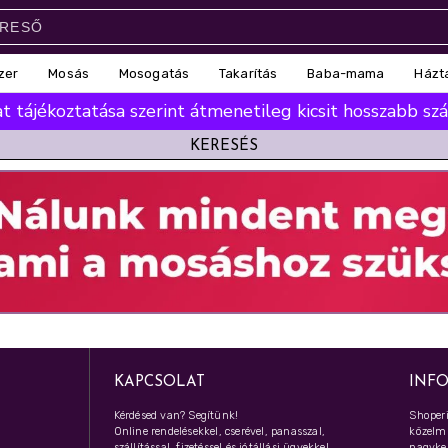
zer
Mosás
Mosogatás
Takarítás
Baba-mama
Házt
 tájékoztatása szerint átmenetileg kicsit hosszabb száll
KERESÉS
KAPCSOLAT
INF
Kérdésed van? Segítünk!
Shoperi
Online rendelésekkel, cserével, panasszal,
közelmú
szállítással, fizetéssel és jótállási ügyekkel
nagyker