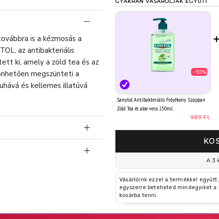
GYAKRAN VÁSÁROLJÁK EGYÜTT
továbbra is a kézmosás a
L, az antibakteriális
ett ki, amely a zöld tea és az
-10%
zönhetően megszünteti a
uhává és kellemes illatúvá
Sanytol Antibakteriális Folyékony Szappan
Zöld Tea és aloe vera 250ml
989 Ft
KO
A 3 
Vásárlóink ezzel a termékkel együtt
egyszerre beteheted mindegyiket a 
kosárba tenni.