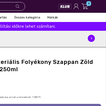
0
Összes kategória
Márkák
artás
ítási időkre lehet számítani.
eriális Folyékony Szappan Zöld
 250ml
nyabb ára ennél a terméknél:
1 099 Ft