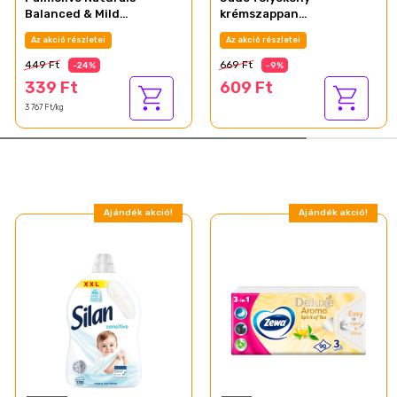
Balanced & Mild
krémszappan
pipereszappan 90 g
Ocean1000ml
Az akció részletei
Az akció részletei
449 Ft
669 Ft
-24%
-9%
339 Ft
609 Ft
3 767 Ft/kg
Ajándék akció!
Ajándék akció!