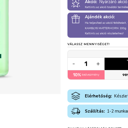
Akció:
Nyárzáró akció
Kattints az akció további termék
Ajándék akció:
Ha teljesíted az akció feltételeit
KAMBLY6 MATTERHORN 100g
Kattints az akció részleteihez!
VÁLASSZ MENNYISÉGET!
1
-
+
10%
kedvezmény
98
Elérhetőség:
Készle
Szállítás:
1-2 munka