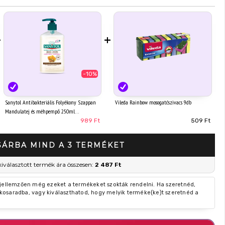
+
+
-10%
Sanytol Antibakteriális Folyékony Szappan
Vileda Rainbow mosogatószivacs 9db
Mandulatej és méhpempő 250ml
989 Ft
509 Ft
SÁRBA MIND A 3 TERMÉKET
kiválasztott termék ára összesen:
2 487 Ft
 jellemzően még ezeket a termékeket szokták rendelni. Ha szeretnéd,
kosaradba, vagy kiválaszthatod, hogy melyik terméke(ke)t szeretnéd a