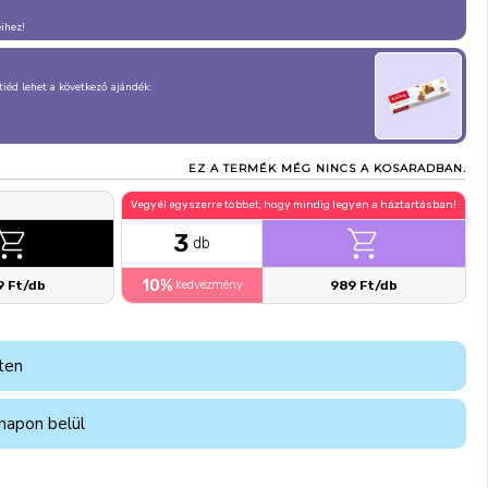
eihez!
, tiéd lehet a következő ajándék:
EZ A TERMÉK MÉG NINCS A KOSARADBAN.
Vegyél egyszerre többet, hogy mindig legyen a háztartásban!
3
db
10%
9 Ft/db
kedvezmény
989 Ft/db
ten
napon belül