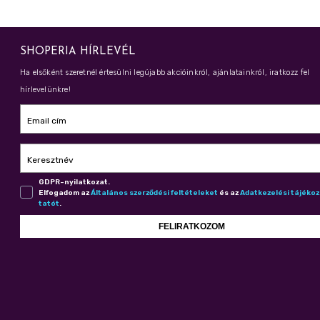
SHOPERIA HÍRLEVÉL
Ha elsőként szeretnél értesülni legújabb akcióinkról, ajánlatainkról, iratkozz fel
hírlevelünkre!
Email cím
Keresztnév
GDPR-nyilatkozat.
Elfogadom az
Ál­ta­lá­nos szer­ző­dé­si fel­té­te­le­ket
és az
Adat­ke­ze­lé­si tá­jé­ko
ta­tót
.
FELIRATKOZOM