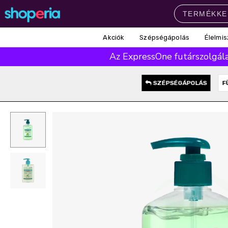
Akciók
Szépségápolás
Élelmis
Népszerű kategóriák
Az ExpressOne futárszolgálat
Szépségápolás
Élelmiszer
Mosás
Mosogatás
Takarítás
SZÉPSÉGÁPOLÁS
F
Baba-mama
Háztartás
Népszerű márkák
Pampers
Lenor
Finish
Violeta
Coccolino
Népszerű keresések
leukoplast
ariel
lenor
finish
pampers