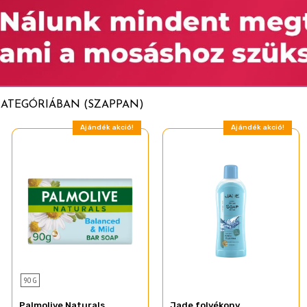
KATEGÓRIÁBAN (SZAPPAN)
Ajándék akció!
Ajándék akció!
90 G
Palmolive Naturals
Jade folyékony