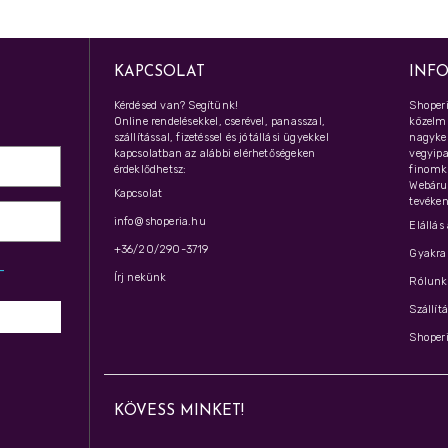
KAPCSOLAT
INF
Kérdésed van? Segítünk!
Shoperi
Online rendelésekkel, cserével, panasszal,
közelmú
szállítással, fizetéssel és jótállási ügyekkel
nagyker
kapcsolatban az alábbi elérhetőségeken
vegyipar
érdeklődhetsz:
finomk
Webáru
Kapcsolat
tevéken
info@shoperia.hu
Elállás
+36/20/290-3719
Gyakran
z­
Írj nekünk
Rólunk 
Szállít
Shoperi
KÖVESS MINKET!