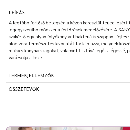
LEÍRÁS
A legtöbb fertőző betegség a kézen keresztül terjed, ezért 
legegyszerűbb módszer a fertőzések megelőzésére. A SANYTO
szakértő egy olyan folyékony antibakteriális szappant fejleszt
aloe vera természetes kivonatát tartalmazza, melynek kös
makacs konyhai szagokat, valamint tisztává, egészségessé, p
varázsolja a kezet.
TERMÉKJELLEMZŐK
Antibakteriális higiénia
ÖSSZETEVŐK
98% természetes eredetű
Aqua (water)
Aloe Vera és zöld tea természetes kivonatataival
Sodium laureth sulfate
Bőrgyógyászatilag tesztelt
Cocamidopropyl betaine
Glycerin