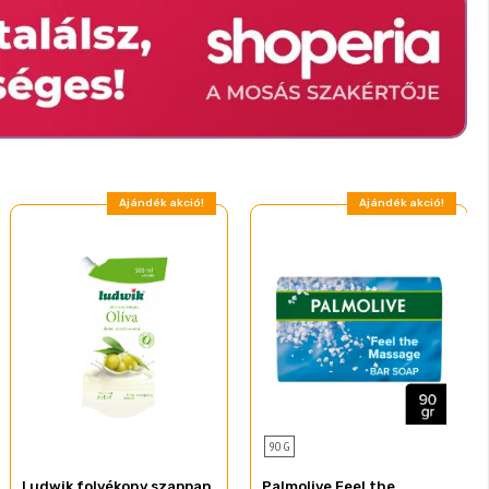
Ajándék akció!
Ajándék akció!
90 G
Ludwik folyékony szappan
Palmolive Feel the