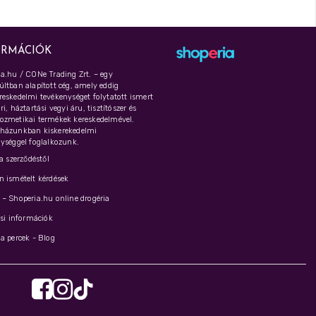
ORMÁCIÓK
a.hu / CONe Trading Zrt. – egy
ltban alapított cég, amely eddig
eskedelmi tevékenységet folytatott ismert
i, háztartási vegyi áru, tisztítószer és
ozmetikai termékek kereskedelmével.
házunkban kiskerekedelmi
ységgel foglalkozunk.
 a szerződéstől
 ismételt kérdések
– Shoperia.hu online drogéria
ási információk
a percek - Blog