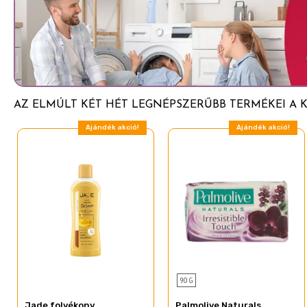
Coco-glucoside
Glyceryl oleate
Disodium lauryl sulfosuccinate
Aloe barbadensis leaf juice
Camellia sinensis (leaf) extract
AZ ELMÚLT KÉT HÉT LEGNÉPSZERŰBB TERMÉKEI A 
Lactic acid
Ajándék akció!
Ajándék akció!
Parfum (fragrance)
Ethylhexylglycerin
Benzophenone-4
Sodium benzoate
Potassium sorbate
Sodium chloride
Tetrasodium glutamate diacetate
90 G
Trisodium NTA
Jade folyékony
Palmolive Naturals