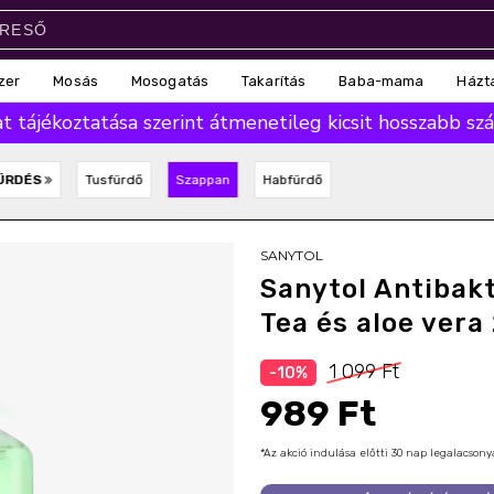
zer
Mosás
Mosogatás
Takarítás
Baba-mama
Házt
 tájékoztatása szerint átmenetileg kicsit hosszabb száll
ÜRDÉS
Tusfürdő
Szappan
Habfürdő
SANYTOL
Sanytol Antibakt
Tea és aloe vera
1 099 Ft
-10%
989 Ft
*Az akció indulása előtti 30 nap legalacso