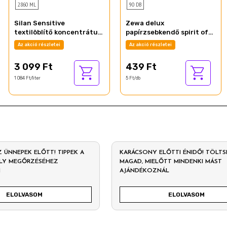
2860 ML
90 DB
Silan Sensitive
Zewa delux
textilöblítő koncentrátum
papírzsebkendő spirit of
130 mosás 2860 ml
tea 3 rétegű 90 db
Az akció részletei
Az akció részletei
3 099 Ft
439 Ft
1 084 Ft/liter
5 Ft/db
Z ÜNNEPEK ELŐTT! TIPPEK A
KARÁCSONY ELŐTTI ÉNIDŐ! TÖLTS
LY MEGŐRZÉSÉHEZ
MAGAD, MIELŐTT MINDENKI MÁST
N
AJÁNDÉKOZNÁL
ELOLVASOM
ELOLVASOM