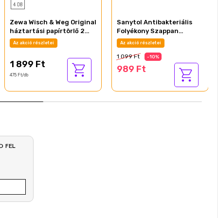
4 DB
Zewa Wisch & Weg Original
Sanytol Antibakteriális
háztartási papírtörlő 2
Folyékony Szappan
rétegű 4 tekercs
Mandulatej és méhpempő
Az akció részletei
Az akció részletei
250ml
1 099 Ft
-10%
1 899 Ft
989 Ft
475 Ft/db
D FEL