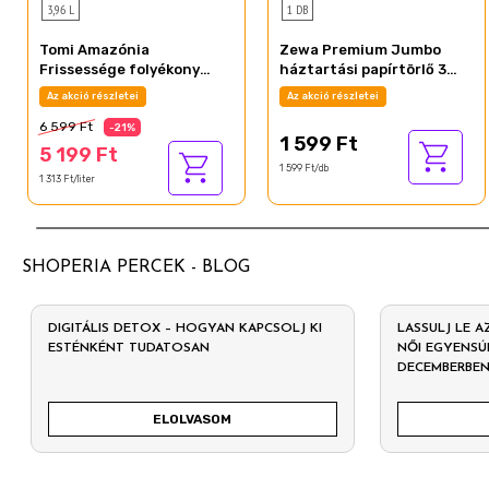
3,96 L
1 DB
Tomi Amazónia
Zewa Premium Jumbo
Frissessége folyékony
háztartási papírtörlő 3
mosószer fehér és világos
rétegű 1 tekercs
Az akció részletei
Az akció részletei
ruhákhoz 88 mosás 3,96 l
6 599 Ft
-21%
1 599 Ft
5 199 Ft
1 599 Ft/db
1 313 Ft/liter
SHOPERIA PERCEK - BLOG
DIGITÁLIS DETOX – HOGYAN KAPCSOLJ KI
LASSULJ LE A
ESTÉNKÉNT TUDATOSAN
NŐI EGYENSÚ
DECEMBERBE
ELOLVASOM