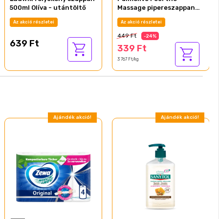
500ml Olíva - utántöltő
Massage pipereszappan
90 g
Az akció részletei
Az akció részletei
449 Ft
-24%
639 Ft
339 Ft
3 767 Ft/kg
Ajándék akció!
Ajándék akció!