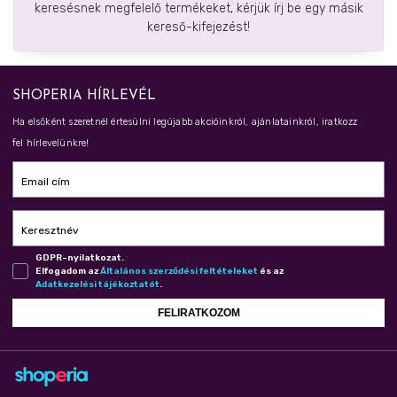
keresésnek megfelelő termékeket, kérjük írj be egy másik
kereső-kifejezést!
SHOPERIA HÍRLEVÉL
Ha elsőként szeretnél értesülni legújabb akcióinkról, ajánlatainkról, iratkozz
fel hírlevelünkre!
Email cím
Keresztnév
GDPR-nyilatkozat.
Elfogadom az
Ál­ta­lá­nos szer­ző­dé­si fel­té­te­le­ket
és az
Adat­ke­ze­lé­si tá­jé­koz­ta­tót
.
FELIRATKOZOM