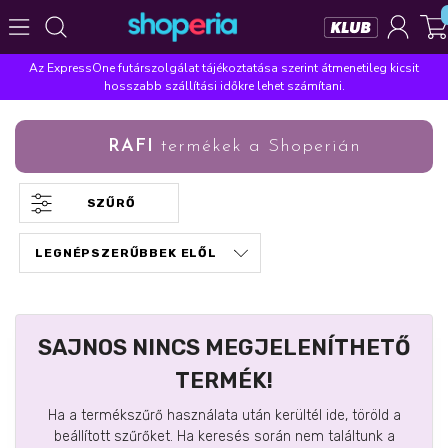
Az ExpressOne futárszolgálat tájékoztatása szerint átmenetileg kicsit
Népszerű kategóriák
hosszabb szállítási időkre lehet számítani.
Szépségápolás
Élelmiszer
Mosás
Mosogatás
RAFI
termékek a Shoperián
Takarítás
Baba-mama
Háztartás
Népszerű márkák
SZŰRŐ
Pampers
Lenor
Violeta
Coccolino
Silan
Népszerű keresések
leukoplast
ariel
lenor
finish
pampers
SAJNOS NINCS MEGJELENÍTHETŐ
TERMÉK!
Ha a termékszűrő használata után kerültél ide, töröld a
beállított szűrőket. Ha keresés során nem találtunk a