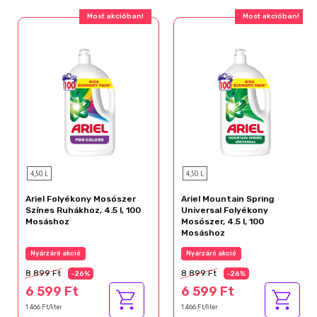
Most akcióban!
Most akcióban!
4,50 L
4,50 L
Ariel Folyékony Mosószer
Ariel Mountain Spring
Színes Ruhákhoz, 4.5 l, 100
Universal Folyékony
Mosáshoz
Mosószer, 4.5 l, 100
Mosáshoz
Nyárzáró akció
Nyárzáró akció
8 899 Ft
8 899 Ft
-26%
-26%
6 599 Ft
6 599 Ft
1 466 Ft/liter
1 466 Ft/liter