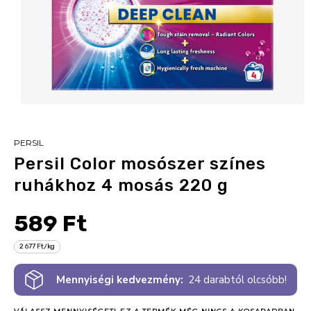
PERSIL
Persil Color mosószer színes
ruhákhoz 4 mosás 220 g
589 Ft
2 677 Ft/kg
Mennyiségi kedvezmény:
24 darabtól olcsóbb!