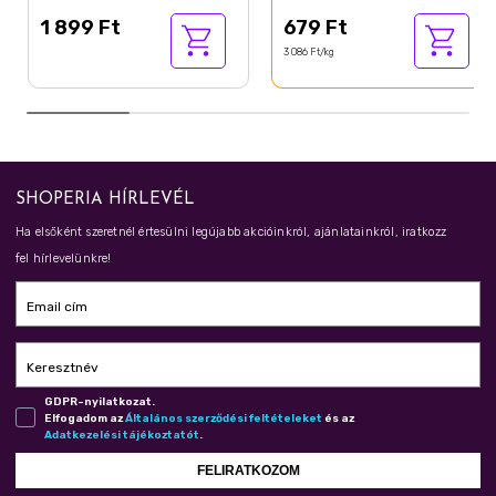
1 899 Ft
679 Ft
3 086 Ft/kg
SHOPERIA HÍRLEVÉL
Ha elsőként szeretnél értesülni legújabb akcióinkról, ajánlatainkról, iratkozz
fel hírlevelünkre!
Email cím
Keresztnév
GDPR-nyilatkozat.
Elfogadom az
Ál­ta­lá­nos szer­ző­dé­si fel­té­te­le­ket
és az
Adat­ke­ze­lé­si tá­jé­koz­ta­tót
.
FELIRATKOZOM