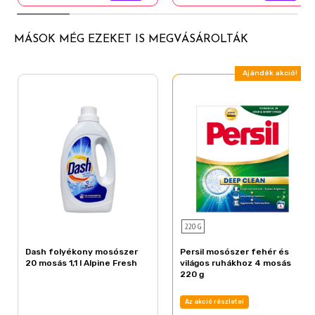
MÁSOK MÉG EZEKET IS MEGVÁSÁROLTÁK
Ajándék akció!
220 G
Dash folyékony mosószer
Persil mosószer fehér és
20 mosás 1,1 l Alpine Fresh
világos ruhákhoz 4 mosás
220 g
Az akció részletei