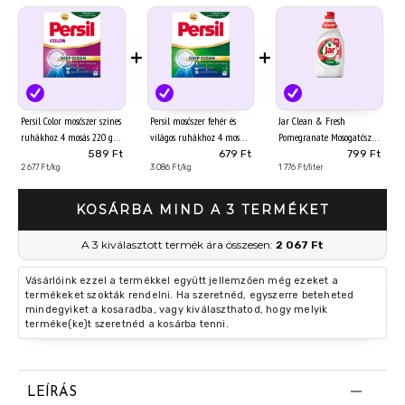
+
+
Persil Color mosószer színes
Persil mosószer fehér és
Jar Clean & Fresh
ruhákhoz 4 mosás 220 g
világos ruhákhoz 4 mosás
Pomegranate Mosogatószer,
220 g
450 ml
589 Ft
679 Ft
799 Ft
2 677 Ft/kg
3 086 Ft/kg
1 776 Ft/liter
KOSÁRBA MIND A 3 TERMÉKET
A 3 kiválasztott termék ára összesen:
2 067 Ft
Vásárlóink ezzel a termékkel együtt jellemzően még ezeket a
termékeket szokták rendelni. Ha szeretnéd, egyszerre beteheted
mindegyiket a kosaradba, vagy kiválaszthatod, hogy melyik
terméke(ke)t szeretnéd a kosárba tenni.
LEÍRÁS