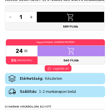
VÁLASSZ MENNYISÉGET!
EZ A TERMÉK MÉG NINCS A KOSARADBAN.
1
-
+
589 Ft/db
Vegyél többet, JOBBAN MEGÉRI!
24
db
5%
kedvezmény
560 Ft/db
Legjobb ár!
Elérhetőség:
Készleten
Szállítás:
1-2 munkanapon belül
GYAKRAN VÁSÁROLJÁK EGYÜTT