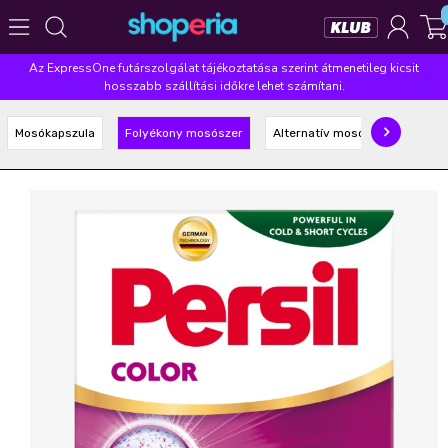
Az ExpressOne futárszolgálat tájékoztatása szerint átmenetileg kicsit
Népszerű kategóriák
hosszabb szállítási időkre lehet számítani.
Szépségápolás
Élelmiszer
Mosás
Mosogatás
Mosókapszula
Folyékony mosószer
Alternatív mosószer
Takarítás
Baba-mama
Háztartás
Népszerű márkák
Pampers
Lenor
Violeta
Coccolino
Silan
Népszerű keresések
leukoplast
ariel
lenor
finish
pampers