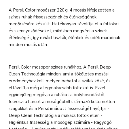
A Persil Color mosószer 220 g, 4 mosás kifejezetten a
színes ruhák frissességének és élénkségének
megőrzésére készült. Hatékonyan távolítja el a foltokat
és szennyeződéseket, miközben megvédi a színek
élénkségét, így ruháid tiszták, élénkek és üdék maradnak
minden mosás után.
Persil Color mosópor színes ruhákhoz. A Persil Deep
Clean Technológia minden, ami a tökéletes mosási
eredményhez kell: mélyen behatol a szálak közé, és
eltávolítja még a legmakacsabb foltokat is. Ezzel
egyidejűleg megóvja a ruhákat a bolyhosodástól,
felveszi a harcot a mosógépből származó kellemetlen
szagokkal és a Persil imádott frissességét nyújtja. -
Deep Clean technológia a makacs foltok ellen -
Higiénikus frissesség a mosógép számára - Ragyogó