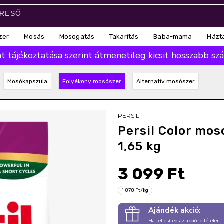
zer
Mosás
Mosogatás
Takarítás
Baba-mama
Házt
 tájékoztatása szerint átmenetileg kicsit hosszabb száll
Mosókapszula
Folyékony mosószer
Alternatív mosószer
PERSIL
Persil Color mo
1,65 kg
3 099 Ft
1 878 Ft/kg
Ajándék akció:
Ha teljesíted az akció feltételeit