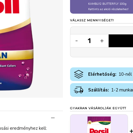
KAMBLY2 BUTTERFLY 100g
Kattints az akció részleteihez!
VÁLASSZ MENNYISÉGET!
1
-
+
Elérhetőség:
10-nél
Szállítás:
1-2 munka
GYAKRAN VÁSÁROLJÁK EGYÜTT
sási eredményhez kell: