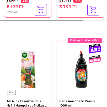
6 599 Ft
6 399 Ft
-21%
-41%
5 199 Ft
3 799 Ft
1 313 Ft/liter
Klubtagoknak olcsóbb!
30 ML
Air Wick Essential Oils
Jade mosogató Peach
Nyári Hangulat pálcikás
1000 ml