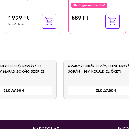
légfrissítő 30 ml
Klubtagoknak olcsóbb!
1 999 Ft
589 Ft
66 633 Ft/liter
MEGFELELŐ MOSÁSA ÉS
GYAKORI HIBÁK ELKÖVETÉSE MOS
GY MARAD SOKÁIG SZÉP ÉS
SORÁN – ÍGY KERÜLD EL ŐKET!
ELOLVASOM
ELOLVASOM