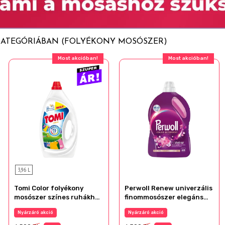
 kérni.
 KATEGÓRIÁBAN (FOLYÉKONY MOSÓSZER)
Most akcióban!
Most akcióban!
3,96 L
Tomi Color folyékony
Perwoll Renew univerzális
mosószer színes ruhákhoz
finommosószer elegáns
88 mosás 3,96 l
illattal 60 mosás 3 l
Nyárzáró akció
Nyárzáró akció
Blossom