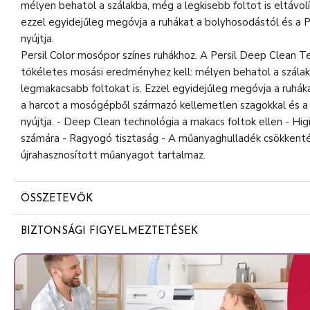
mélyen behatol a szálakba, még a legkisebb foltot is eltávo
ezzel egyidejűleg megóvja a ruhákat a bolyhosodástól és a P
nyújtja.
Persil Color mosópor színes ruhákhoz. A Persil Deep Clean T
tökéletes mosási eredményhez kell: mélyen behatol a szálak 
legmakacsabb foltokat is. Ezzel egyidejűleg megóvja a ruháka
a harcot a mosógépből származó kellemetlen szagokkal és a 
nyújtja. - Deep Clean technológia a makacs foltok ellen - Hi
számára - Ragyogó tisztaság - A műanyaghulladék csökkent
újrahasznosított műanyagot tartalmaz.
ÖSSZETEVŐK
5-15% anionos felületaktív anyagok
BIZTONSÁGI FIGYELMEZTETÉSEK
<5% nem ionos felületaktív anyagok, zeolitok, polikarbox
Mosószer színes ruhákhoz. Figyelem. Súlyos szemirritációt o
Enzimek
tartsa kéznél a termék edényét vagy címkéjét. Gyermekektő
Illatanyagok (Linalool)
használata kötelező. SZEMBE KERÜLÉS ESETÉN: Több percig t
Adott esetben a kontaktlencsék eltávolítása, ha könnyen me