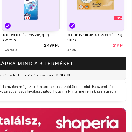
-8%
Lenor Textilöblítő 71 Mosáshoz, Spring
Kék Pille Mandulatej papírzsebkendő 3 réteg
Awakening
100 db
2 499 Ft
219 Ft
1 676 Ft/liter
2 Ft/db
SÁRBA MIND A 3 TERMÉKET
kiválasztott termék ára összesen:
5 817 Ft
 jellemzően még ezeket a termékeket szokták rendelni. Ha szeretnéd,
kosaradba, vagy kiválaszthatod, hogy melyik terméke(ke)t szeretnéd a