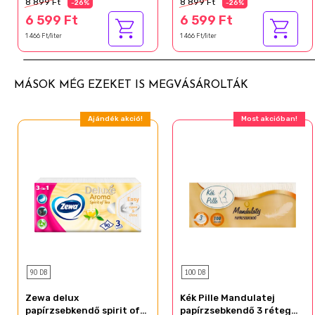
8 899 Ft
8 899 Ft
-26%
-26%
6 599 Ft
6 599 Ft
1 466 Ft/liter
1 466 Ft/liter
MÁSOK MÉG EZEKET IS MEGVÁSÁROLTÁK
Ajándék akció!
Most akcióban!
90 DB
100 DB
Zewa delux
Kék Pille Mandulatej
papírzsebkendő spirit of
papírzsebkendő 3 réteg