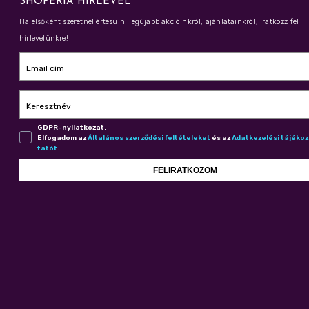
SHOPERIA HÍRLEVÉL
Ha elsőként szeretnél értesülni legújabb akcióinkról, ajánlatainkról, iratkozz fel
hírlevelünkre!
Email cím
Keresztnév
GDPR-nyilatkozat.
Elfogadom az
Ál­ta­lá­nos szer­ző­dé­si fel­té­te­le­ket
és az
Adat­ke­ze­lé­si tá­jé­ko
ta­tót
.
FELIRATKOZOM