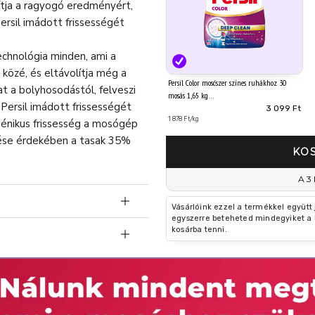
lítja a ragyogó eredményért,
ersil imádott frissességét
echnológia minden, ami a
közé, és eltávolítja még a
Persil Color mosószer színes ruhákhoz 30
t a bolyhosodástól, felveszi
mosás 1,65 kg
Persil imádott frissességét
3 099 Ft
1 878 Ft/kg
giénikus frissesség a mosógép
ése érdekében a tasak 35%
KO
A 3 
Vásárlóink ezzel a termékkel együtt
egyszerre beteheted mindegyiket a 
kosárba tenni.
ilátok, foszfonátok
koz. Orvosi tanácsadás esetén
l elzárva tartandó. Szemvédő
artó óvatos öblítés vízzel.
goldható. Az öblítés