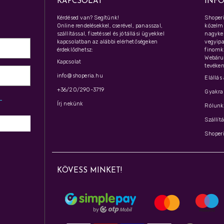
KAPCSOLAT
INF
Kérdésed van? Segítünk!
Shoperi
Online rendelésekkel, cserével, panasszal,
közelmú
szállítással, fizetéssel és jótállási ügyekkel
nagyker
kapcsolatban az alábbi elérhetőségeken
vegyipar
érdeklődhetsz:
finomk
Webáru
Kapcsolat
tevéken
info@shoperia.hu
Elállás
+36/20/290-3719
Gyakran
z­
Írj nekünk
Rólunk 
Szállít
Shoperi
KÖVESS MINKET!