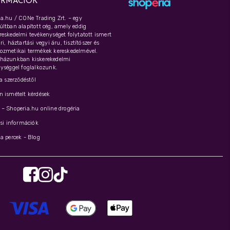
ORMÁCIÓK
a.hu / CONe Trading Zrt. – egy
ltban alapított cég, amely eddig
eskedelmi tevékenységet folytatott ismert
i, háztartási vegyi áru, tisztítószer és
ozmetikai termékek kereskedelmével.
házunkban kiskerekedelmi
ységgel foglalkozunk.
 a szerződéstől
 ismételt kérdések
– Shoperia.hu online drogéria
ási információk
a percek - Blog