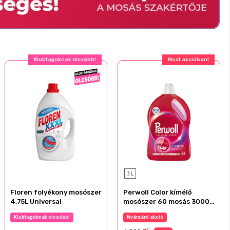
Klubtagoknak olcsóbb!
Most akcióban!
3 L
Floren folyékony mosószer
Perwoll Color kímélő
4,75L Universal
mosószer 60 mosás 3000
ml
Klubtagoknak olcsóbb!
Nyárzáró akció