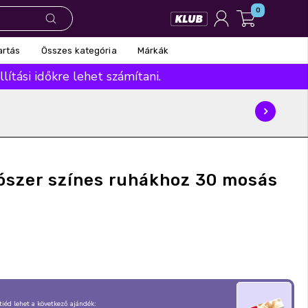
0
Összes kategória
Márkák
artás
ítási időkre lehet számítani.
sószer színes ruhákhoz 30 mosás
, tiéd lehet a következő ajándék: