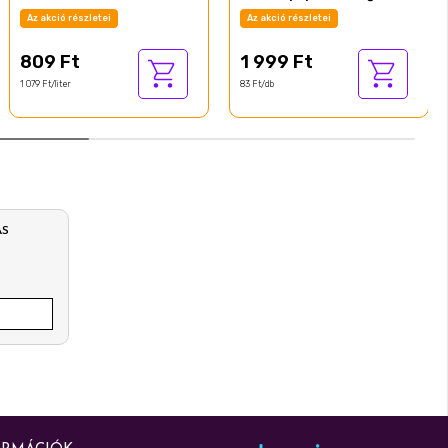
tekercs
Az akció részletei
Az akció részletei
809 Ft
1 999 Ft
1 079 Ft/liter
83 Ft/db
ÁS