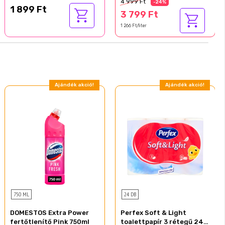
4 999 Ft
-24%
1 899 Ft
3 799 Ft
1 266 Ft/liter
Ajándék akció!
Ajándék akció!
750 ML
24 DB
DOMESTOS Extra Power
Perfex Soft & Light
fertőtlenítő Pink 750ml
toalettpapír 3 rétegű 24