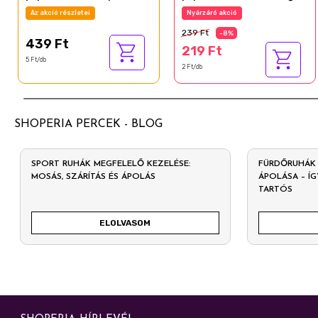
tea 3 rétegű 90 db
100 db
Az akció részletei
Nyárzáró akció
239 Ft
-8%
439 Ft
219 Ft
5 Ft/db
2 Ft/db
SHOPERIA PERCEK - BLOG
SPORT RUHÁK MEGFELELŐ KEZELÉSE:
FÜRDŐRUHÁK 
MOSÁS, SZÁRÍTÁS ÉS ÁPOLÁS
ÁPOLÁSA – Í
TARTÓS
ELOLVASOM