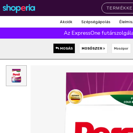
Akciók
Szépségápolás
Élelmis
Népszerű kategóriák
Az ExpressOne futárszolgálat
Szépségápolás
Élelmiszer
Mosás
Mosogatás
Takarítás
MOSÁS
MOSÓSZER
Mosópor
Baba-mama
Háztartás
Népszerű márkák
Pampers
Lenor
Finish
Violeta
Coccolino
Népszerű keresések
leukoplast
ariel
lenor
finish
pampers