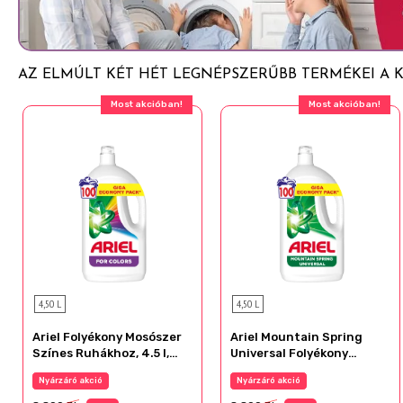
folytatása. Ha a szemirritáció nem múlik el: orvosi ellátást kell
AZ ELMÚLT KÉT HÉT LEGNÉPSZERŰBB TERMÉKEI A
Most akcióban!
Most akcióban!
4,50 L
4,50 L
Ariel Folyékony Mosószer
Ariel Mountain Spring
Színes Ruhákhoz, 4.5 l,
Universal Folyékony
100 Mosáshoz
Mosószer, 4.5 l, 100
Nyárzáró akció
Nyárzáró akció
Mosáshoz