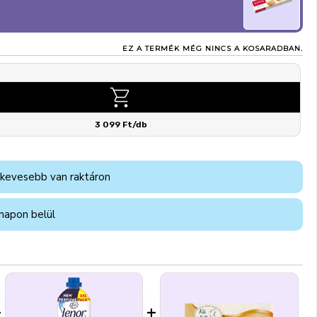
EZ A TERMÉK MÉG NINCS A KOSARADBAN.
3 099 Ft/db
 kevesebb van raktáron
napon belül
+
+