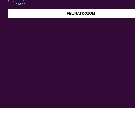
ta­tót
.
FELIRATKOZOM