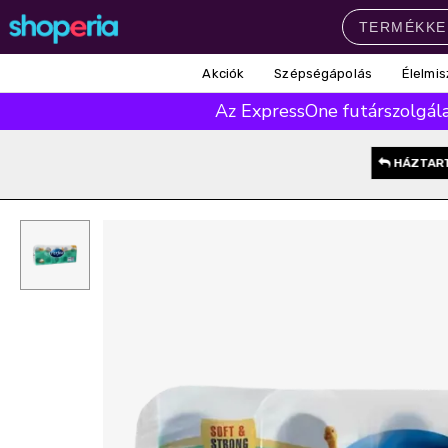
Akciók
Szépségápolás
Élelmis
Népszerű kategóriák
Az ExpressOne futárszolgálat
Szépségápolás
Élelmiszer
Mosás
Mosogatás
Takarítás
HÁZTAR
Baba-mama
Háztartás
Népszerű márkák
Pampers
Lenor
Finish
Violeta
Coccolino
Népszerű keresések
leukoplast
ariel
lenor
finish
pampers