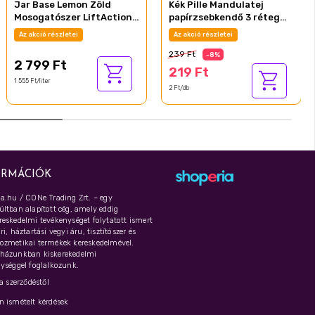
Jar Base Lemon Zöld
Kék Pille Mandulatej
Mosogatószer LiftAction
papírzsebkendő 3 réteg
Tisztítóhatással Felejtse
100 db
Az akció részletei
Az akció részletei
El A Zsírfoltokat 1.8 L
239 Ft
-8%
2 799 Ft
219 Ft
1 555 Ft/liter
2 Ft/db
ORMÁCIÓK
a.hu / CONe Trading Zrt. – egy
ltban alapított cég, amely eddig
eskedelmi tevékenységet folytatott ismert
i, háztartási vegyi áru, tisztítószer és
ozmetikai termékek kereskedelmével.
házunkban kiskerekedelmi
ységgel foglalkozunk.
 a szerződéstől
 ismételt kérdések