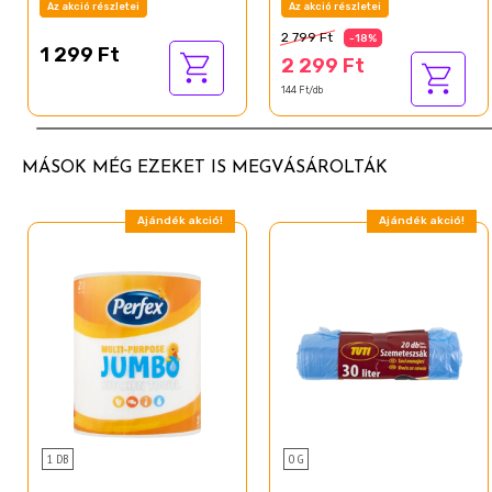
Az akció részletei
Az akció részletei
2 799 Ft
-18%
1 299 Ft
2 299 Ft
144 Ft/db
MÁSOK MÉG EZEKET IS MEGVÁSÁROLTÁK
Ajándék akció!
Ajándék akció!
1 DB
0 G