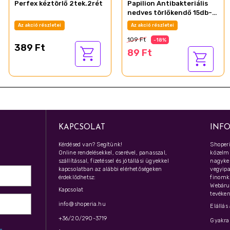
Perfex kéztörlő 2tek.2rét
Papilion Antibakteriális
nedves törlőkendő 15db-
os
Az akció részletei
Az akció részletei
109 Ft
-18%
389 Ft
89 Ft
KAPCSOLAT
INF
Kérdésed van? Segítünk!
Shoperi
Online rendelésekkel, cserével, panasszal,
közelmú
szállítással, fizetéssel és jótállási ügyekkel
nagyker
kapcsolatban az alábbi elérhetőségeken
vegyipar
érdeklődhetsz:
finomk
Webáru
Kapcsolat
tevéken
info@shoperia.hu
Elállás
+36/20/290-3719
Gyakran
z­