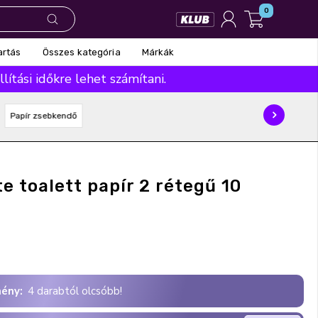
0
Összes kategória
Márkák
artás
ítási időkre lehet számítani.
Papír zsebkendő
e toalett papír 2 rétegű 10
ény:
4 darabtól olcsóbb!