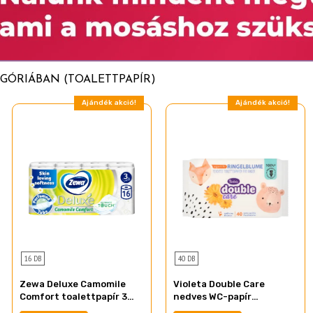
GÓRIÁBAN (TOALETTPAPÍR)
Ajándék akció!
Ajándék akció!
16 DB
40 DB
Zewa Deluxe Camomile
Violeta Double Care
Comfort toalettpapír 3
nedves WC-papír
rétegű 16 tekercs
gyerekeknek körömvirág