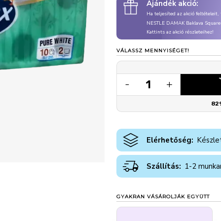
Ajándék akció:
Ha teljesíted az akció feltételeit
NESTLE DAMAK Baklava Square
Kattints az akció részleteihez!
VÁLASSZ MENNYISÉGET!
1
-
+
82
Elérhetőség:
Készle
Szállítás:
1-2 munka
GYAKRAN VÁSÁROLJÁK EGYÜTT