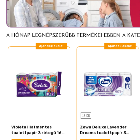
A HÓNAP LEGNÉPSZERŰBB TERMÉKEI EBBEN A KATE
Ajándék akció!
Ajándék akció!
16 DB
Violeta illatmentes
Zewa Deluxe Lavender
toalettpapír 3 rétegű 16
Dreams toalettpapír 3
tekercs Limited Edition
rétegű 16 tekercs