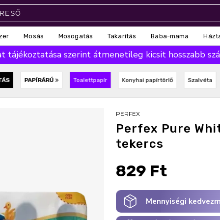
zer
Mosás
Mosogatás
Takarítás
Baba-mama
Házt
 tájékoztatása szerint átmenetileg kicsit hosszabb száll
TÁS
PAPÍRÁRÚ
Toalettpapír
Konyhai papírtörlő
Szalvéta
PERFEX
Perfex Pure Whit
tekercs
829 Ft
Mennyiségi kedvezm