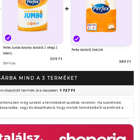
+
+
Perfex Jumbo konyhai kéztörlő 2 rétegű 1
Perfex kéztörlő 2tek.2rét
tekercs
509 Ft
389 Ft
509 Ft/db
SÁRBA MIND A 3 TERMÉKET
kiválasztott termék ára összesen:
1 727 Ft
 jellemzően még ezeket a termékeket szokták rendelni. Ha szeretnéd,
kosaradba, vagy kiválaszthatod, hogy melyik terméke(ke)t szeretnéd a