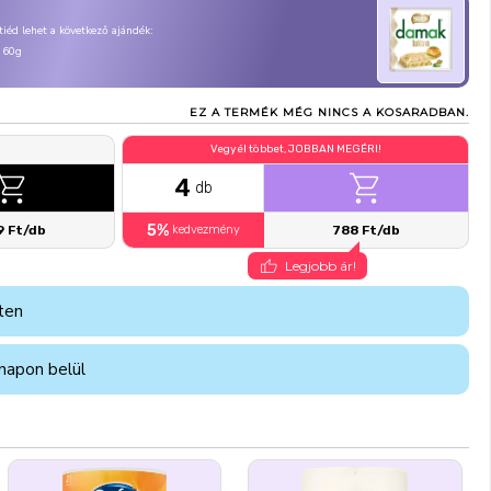
, tiéd lehet a következő ajándék:
 60g
EZ A TERMÉK MÉG NINCS A KOSARADBAN.
Vegyél többet, JOBBAN MEGÉRI!
4
db
5%
9 Ft/db
kedvezmény
788 Ft/db
Legjobb ár!
ten
napon belül