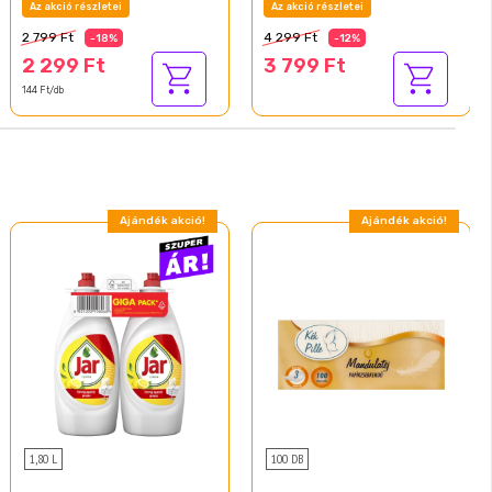
Az akció részletei
Az akció részletei
2 799 Ft
4 299 Ft
-18%
-12%
2 299 Ft
3 799 Ft
144 Ft/db
Ajándék akció!
Ajándék akció!
1,80 L
100 DB