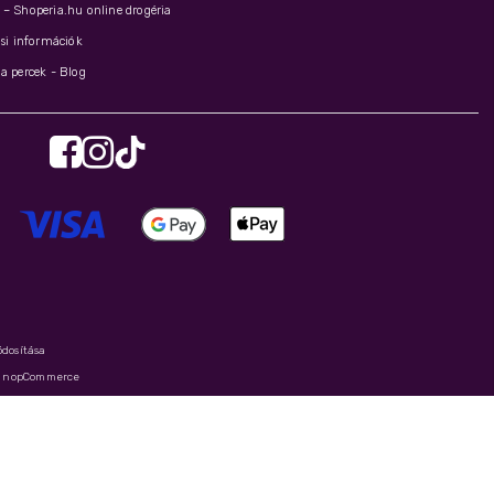
– Shoperia.hu online drogéria
ási információk
a percek - Blog
ódosítása
y
nopCommerce