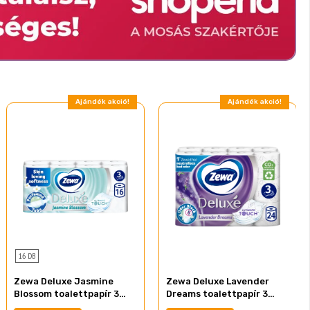
Ajándék akció!
Ajándék akció!
16 DB
Zewa Deluxe Jasmine
Zewa Deluxe Lavender
Blossom toalettpapír 3
Dreams toalettpapír 3
rétegű 16 tekercs
rétegű 24 tekercs