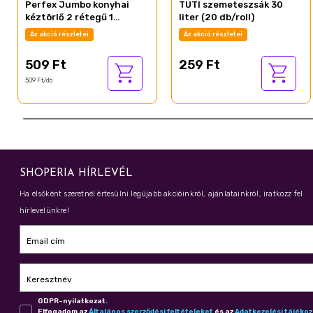
Perfex Jumbo konyhai
TUTI szemeteszsák 30
kéztörlő 2 rétegű 1
liter (20 db/roll)
tekercs
Az akció részletei
Az akció részletei
509 Ft
259 Ft
509 Ft/db
SHOPERIA HÍRLEVÉL
Ha elsőként szeretnél értesülni legújabb akcióinkról, ajánlatainkról, iratkozz fel
hírlevelünkre!
Email cím
Keresztnév
GDPR-nyilatkozat.
Elfogadom az
Ál­ta­lá­nos szer­ző­dé­si fel­té­te­le­ket
és az
Adat­ke­ze­lé­si tá­jé­ko