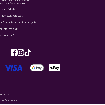
ységgel foglalkozunk.
 a szerződéstől
 ismételt kérdések
– Shoperia.hu online drogéria
ási információk
a percek - Blog
ódosítása
y
nopCommerce