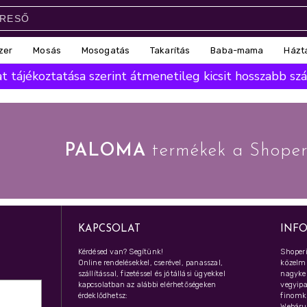
zer
Mosás
Mosogatás
Takarítás
Baba-mama
Házt
 tájékoztatása szerint átmenetileg kicsit hosszabb száll
PALOMA
termékek a Shoper
KAPCSOLAT
INF
Kérdésed van? Segítünk!
Shoperi
Online rendelésekkel, cserével, panasszal,
közelmú
szállítással, fizetéssel és jótállási ügyekkel
nagyker
kapcsolatban az alábbi elérhetőségeken
vegyipar
érdeklődhetsz:
finomk
Webáru