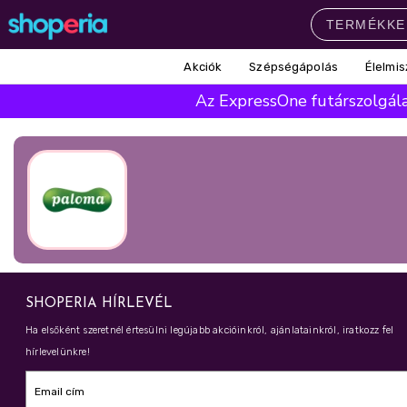
Akciók
Szépségápolás
Élelmis
Népszerű kategóriák
Az ExpressOne futárszolgálat
Szépségápolás
Élelmiszer
Mosás
Mosogatás
Takarítás
Baba-mama
Háztartás
Népszerű márkák
Pampers
Lenor
Finish
Violeta
Coccolino
Népszerű keresések
SHOPERIA HÍRLEVÉL
leukoplast
ariel
lenor
finish
Ha elsőként szeretnél értesülni legújabb akcióinkról, ajánlatainkról, iratkozz fel
hírlevelünkre!
pampers
Email cím