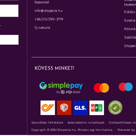
Kapcsolat
tevéken
info@shoperia.hu
Elállás
+36/20/290-3719
Gyakran
z­
Írj nekünk
Rólunk 
Szállít
Shoperi
KÖVESS MINKET!
Szerződési feltételek
Adatvédelmi nyilatkozat
Sütibeállítások m
Copyright © 2026 Shoperia.hu. Minden jog fenntartva.
Powered b