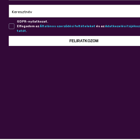
Keresztnév
GDPR-nyilatkozat.
Elfogadom az
Ál­ta­lá­nos szer­ző­dé­si fel­té­te­le­ket
és az
Adat­ke­ze­lé­si tá­jé­ko
ta­tót
.
FELIRATKOZOM