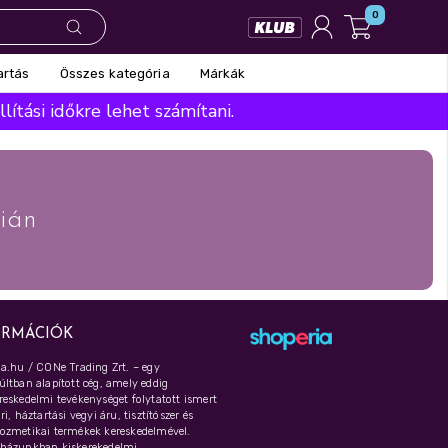
0
Összes kategória
Márkák
artás
ítási időkre lehet számítani.
ián
ORMÁCIÓK
a.hu / CONe Trading Zrt. – egy
ltban alapított cég, amely eddig
eskedelmi tevékenységet folytatott ismert
i, háztartási vegyi áru, tisztítószer és
ozmetikai termékek kereskedelmével.
házunkban kiskerekedelmi