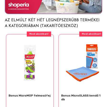
AZ ELMÚLT KÉT HÉT LEGNÉPSZERŰBB TERMÉKEI
A KATEGÓRIÁBAN (TAKARÍTÓESZKÖZ)
Most akcióban!
Most akcióban!
Bonus MicroMOP felmosófej
Bonus MicroGLASS kendő 1
db