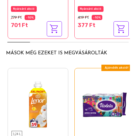
Nyárzáró akció
Nyárzáró akció
779 Ft
419 Ft
-10%
-10%
701 Ft
377 Ft
MÁSOK MÉG EZEKET IS MEGVÁSÁROLTÁK
Ajándék akció!
1,24 L