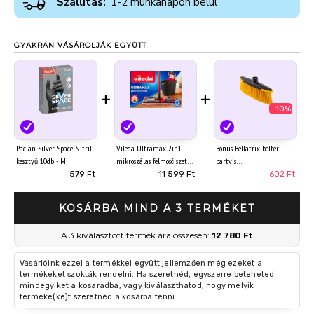
Szállítás:
1-2 munkanapon belül
GYAKRAN VÁSÁROLJÁK EGYÜTT
+
+
-10%
Paclan Silver Space Nitril
Vileda Ultramax 2in1
Bonus Bellatrix beltéri
kesztyű 10db - M
mikroszálas felmosó szett
partvis
579 Ft
11 599 Ft
602 Ft
KOSÁRBA MIND A 3 TERMÉKET
A 3 kiválasztott termék ára összesen:
12 780 Ft
Vásárlóink ezzel a termékkel együtt jellemzően még ezeket a
termékeket szokták rendelni. Ha szeretnéd, egyszerre beteheted
mindegyiket a kosaradba, vagy kiválaszthatod, hogy melyik
terméke(ke)t szeretnéd a kosárba tenni.