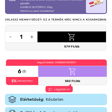
ajándék:
KAMBLY2 BUTTERFLY 100g
Kattints az akció részleteihez!
VÁLASSZ MENNYISÉGET!
EZ A TERMÉK MÉG NINCS A KOSARADBAN.
1
-
+
579 Ft/db
Vegyél többet, JOBBAN MEGÉRI!
6
db
5%
kedvezmény
550 Ft/db
Legjobb ár!
Elérhetőség:
Készleten