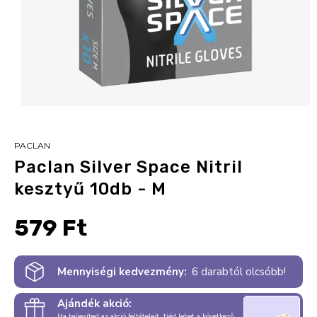
PACLAN
Paclan Silver Space Nitril
kesztyű 10db - M
579 Ft
Mennyiségi kedvezmény:
6 darabtól olcsóbb!
Ajándék akció:
Ha teljesíted az akció feltételeit, tiéd lehet a következő