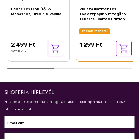
Lenor Textilöblítő 59
Violeta illatmentes
Mosáshoz, Orchid & Vanilla
toalettpapír 3 rétegű 16
tekercs Limited Edition
Az akció részletei
2 499 Ft
1 299 Ft
2 017 Ft/liter
SHOPERIA HÍRLEVÉL
Ha elsőként szeretnél értesülni legújabb akcióinkról, ajánlatainkról, iratkozz
fel hírlevelünkre!
Email cím