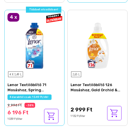
Többet olcsóbban!
4
x
4 X 1,49 L
2,65 L
Lenor Textilöblítő 71
Lenor Textilöblítő 126
Mosáshoz, Spring
Mosáshoz, Gold Orchid &
Awakening
Vanilla
4 darabtól csak: 1 549 Ft/db!
9 996 Ft
-38%
2 999 Ft
6 196 Ft
1 132 Ft/liter
1 039 Ft/liter