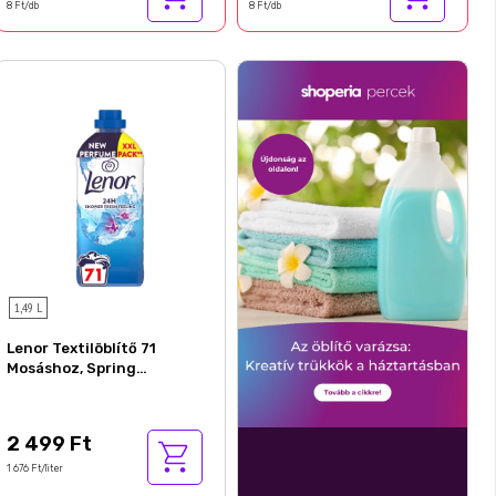
8 Ft/db
8 Ft/db
1,49 L
Lenor Textilöblítő 71
Mosáshoz, Spring
Awakening
2 499 Ft
1 676 Ft/liter