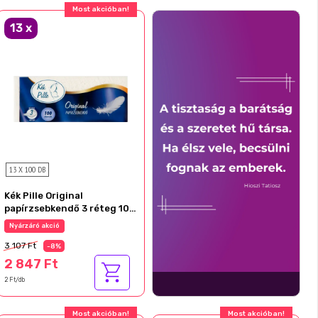
Most akcióban!
13
x
13 X 100 DB
Kék Pille Original
papírzsebkendő 3 réteg 100
db
Nyárzáró akció
3 107 Ft
-8%
2 847 Ft
2 Ft/db
Ajándék akció!
Ajándék akció!