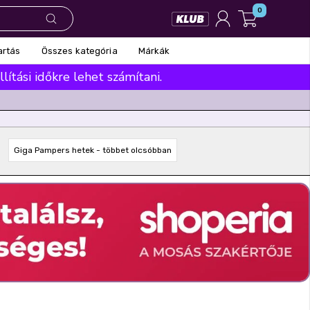
0
Összes kategória
Márkák
artás
ítási időkre lehet számítani.
Giga Pampers hetek - többet olcsóbban