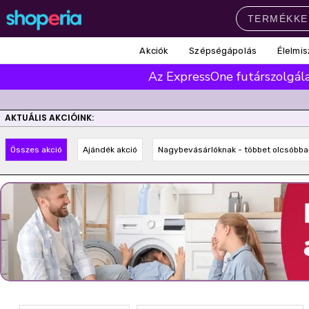
Akciók
Szépségápolás
Élelmis
Népszerű kategóriák
Az ExpressOne futárszolgálat
Szépségápolás
Élelmiszer
Mosás
Mosogatás
Takarítás
AKTUÁLIS AKCIÓINK:
Baba-mama
Háztartás
Összes akció
Ajándék akció
Nagybevásárlóknak - többet olcsóbba
Népszerű márkák
Pampers
Lenor
Violeta
Coccolino
Silan
Népszerű keresések
leukoplast
ariel
lenor
finish
pampers