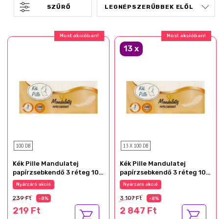
SZŰRŐ
Ajándék akció!
Ajándék akció!
13
x
100 DB
13 X 100 DB
Kék Pille Mandulatej
Kék Pille Mandulatej
papírzsebkendő 3 réteg 100
papírzsebkendő 3 réteg 100
db
db
Az akció részletei
Az akció részletei
239 Ft
3 107 Ft
-8%
-8%
219 Ft
2 847 Ft