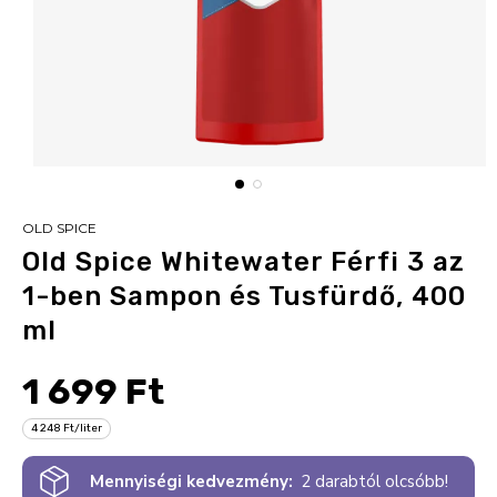
OLD SPICE
Old Spice Whitewater Férfi 3 az
1-ben Sampon és Tusfürdő, 400
ml
1 699 Ft
4 248 Ft/liter
Mennyiségi kedvezmény:
2 darabtól olcsóbb!