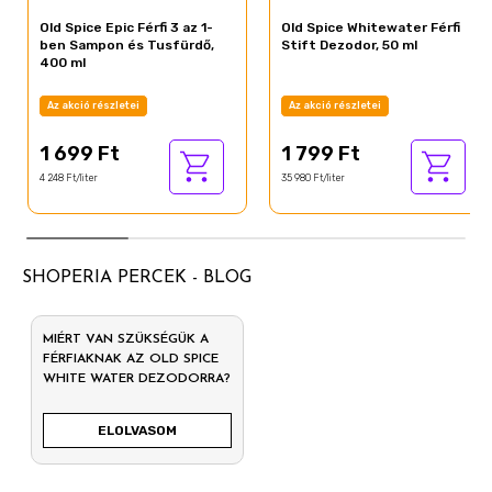
Old Spice Epic Férfi 3 az 1-
Old Spice Whitewater Férfi
ben Sampon és Tusfürdő,
Stift Dezodor, 50 ml
400 ml
Az akció részletei
Az akció részletei
1 699 Ft
1 799 Ft
4 248 Ft/liter
35 980 Ft/liter
SHOPERIA PERCEK - BLOG
MIÉRT VAN SZÜKSÉGÜK A
FÉRFIAKNAK AZ OLD SPICE
WHITE WATER DEZODORRA?
ELOLVASOM