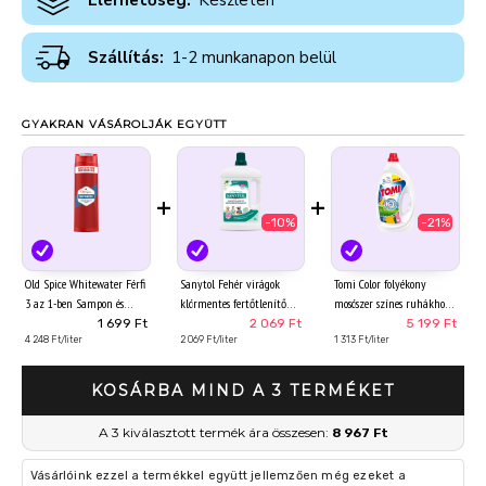
Elérhetőség:
Készleten
Szállítás:
1-2 munkanapon belül
GYAKRAN VÁSÁROLJÁK EGYÜTT
+
+
-10%
-21%
Old Spice Whitewater Férfi
Sanytol Fehér virágok
Tomi Color folyékony
3 az 1-ben Sampon és
klórmentes fertőtlenítő
mosószer színes ruhákhoz
Tusfürdő, 400 ml
mosószeradalék 1 l
88 mosás 3,96 l
1 699 Ft
2 069 Ft
5 199 Ft
4 248 Ft/liter
2 069 Ft/liter
1 313 Ft/liter
KOSÁRBA MIND A 3 TERMÉKET
A 3 kiválasztott termék ára összesen:
8 967 Ft
Vásárlóink ezzel a termékkel együtt jellemzően még ezeket a