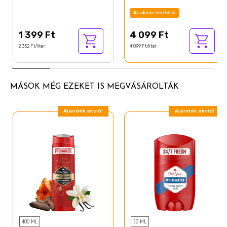
Acetyl Cedrene
Az akció részletei
Amyl Salicylate
1 399 Ft
4 099 Ft
CI 42090
2 332 Ft/liter
4 099 Ft/liter
MÁSOK MÉG EZEKET IS MEGVÁSÁROLTÁK
Ajándék akció!
Ajándék akció!
400 ML
50 ML