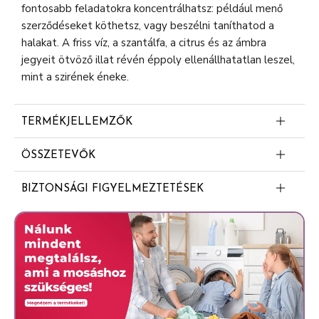
fontosabb feladatokra koncentrálhatsz: például menő
szerződéseket köthetsz, vagy beszélni taníthatod a
halakat. A friss víz, a szantálfa, a citrus és az ámbra
jegyeit ötvöző illat révén éppoly ellenállhatatlan leszel,
mint a szirének éneke.
TERMÉKJELLEMZŐK
ÜDV A HOSSZAN TARTÓ, PARFÜMMINŐSÉGŰ
ÖSSZETEVŐK
FRISSESSÉGNEK: Az Old Spice sampon és tusfürdő
Aqua
mélytisztító technológiája és parfümminőségű illata
BIZTONSÁGI FIGYELMEZTETÉSEK
gondoskodik arról, hogy tetőtől talpig felfrissülj
Sodium Lauryl Sulfate
Not Applicable
PRÓBÁLD KI A WHITEWATER
Cocamidopropyl Betaine
PARFÜMMINŐSÉGŰ ILLATÁT: A friss víz, a
Parfum
szantálfa, a citrus és az ámbra jegyeit ötvöző illat
Sodium Chloride
révén éppoly ellenállhatatlan leszel, mint a szirének
éneke
Sodium Benzoate
MÉLYTISZTÍTÓ HATÁS ÉS PUHA, BÁRSONYOS
Sodium Citrate