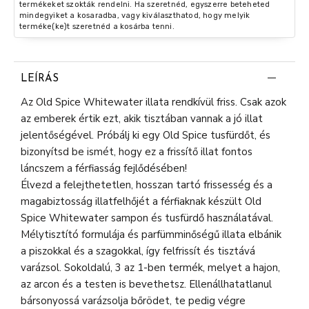
termékeket szokták rendelni. Ha szeretnéd, egyszerre beteheted
mindegyiket a kosaradba, vagy kiválaszthatod, hogy melyik
terméke(ke)t szeretnéd a kosárba tenni.
LEÍRÁS
Az Old Spice Whitewater illata rendkívül friss. Csak azok
az emberek értik ezt, akik tisztában vannak a jó illat
jelentőségével. Próbálj ki egy Old Spice tusfürdőt, és
bizonyítsd be ismét, hogy ez a frissítő illat fontos
láncszem a férfiasság fejlődésében!
Élvezd a felejthetetlen, hosszan tartó frissesség és a
magabiztosság illatfelhőjét a férfiaknak készült Old
Spice Whitewater sampon és tusfürdő használatával.
Mélytisztító formulája és parfümminőségű illata elbánik
a piszokkal és a szagokkal, így felfrissít és tisztává
varázsol. Sokoldalú, 3 az 1-ben termék, melyet a hajon,
az arcon és a testen is bevethetsz. Ellenállhatatlanul
bársonyossá varázsolja bőrödet, te pedig végre