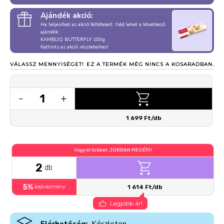
Ajándék akció:
Ha teljesíted az akció feltételeit, tiéd lehet a következő
ajándék:
KAMBLY2 BUTTERFLY 100g
Kattints az akció részleteihez!
VÁLASSZ MENNYISÉGET!
EZ A TERMÉK MÉG NINCS A KOSARADBAN.
1
-
+
1 699 Ft/db
Vegyél többet, JOBBAN MEGÉRI!
2
db
5%
kedvezmény
1 614 Ft/db
Legjobb ár!