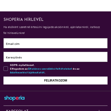
SHOPERIA HÍRLEVÉL
Ha elsőként szeretnél értesülni legújabb akcióinkról, ajánlatainkról, iratkozz
fel hírlevelünkre!
Email cím
Keresztnév
GDPR-nyilatkozat.
Elfogadom az
Ál­ta­lá­nos szer­ző­dé­si fel­té­te­le­ket
és az
Adat­ke­ze­lé­si tá­jé­koz­ta­tót
.
FELIRATKOZOM