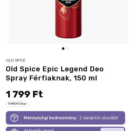
OLD SPICE
Old Spice Epic Legend Deo
Spray Férfiaknak, 150 ml
1 799 Ft
11 993 Ft/liter
Mennyiségi kedvezmény:
2 darabtól olcsóbb!