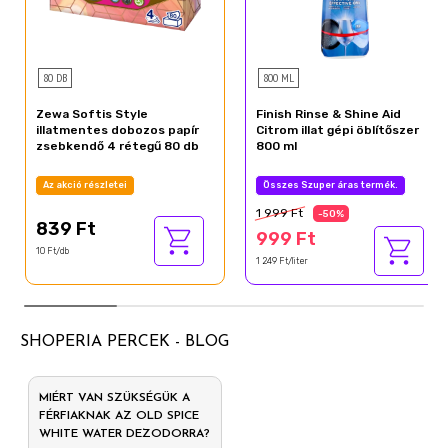
80 DB
800 ML
Zewa Softis Style
Finish Rinse & Shine Aid
illatmentes dobozos papír
Citrom illat gépi öblítőszer
zsebkendő 4 rétegű 80 db
800 ml
Az akció részletei
Összes Szuper áras termék.
1 999 Ft
-50%
839 Ft
999 Ft
10 Ft/db
1 249 Ft/liter
SHOPERIA PERCEK - BLOG
MIÉRT VAN SZÜKSÉGÜK A
FÉRFIAKNAK AZ OLD SPICE
WHITE WATER DEZODORRA?