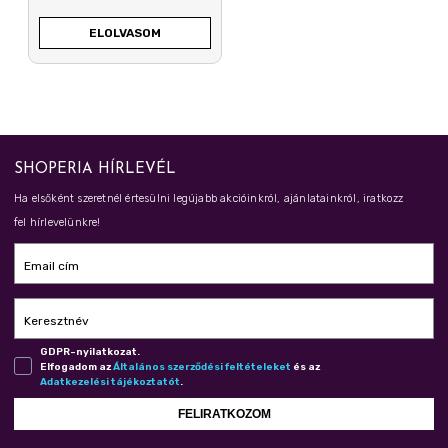
ELOLVASOM
SHOPERIA HÍRLEVÉL
Ha elsőként szeretnél értesülni legújabb akcióinkról, ajánlatainkról, iratkozz
fel hírlevelünkre!
Email cím
Keresztnév
GDPR-nyilatkozat.
Elfogadom az
Ál­ta­lá­nos szer­ző­dé­si fel­té­te­le­ket
és az
Adat­ke­ze­lé­si tá­jé­koz­ta­tót
.
FELIRATKOZOM