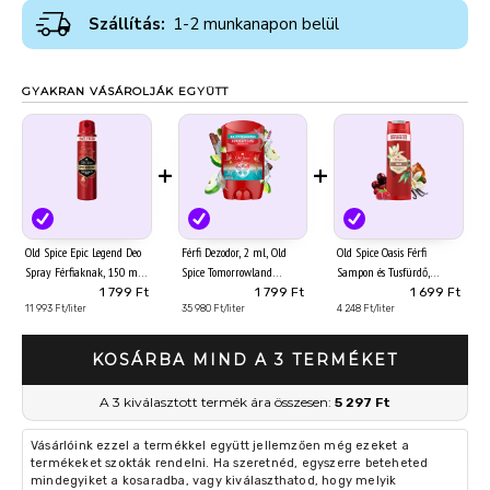
Szállítás:
1-2 munkanapon belül
GYAKRAN VÁSÁROLJÁK EGYÜTT
+
+
Old Spice Epic Legend Deo
Férfi Dezodor, 2 ml, Old
Old Spice Oasis Férfi
Spray Férfiaknak, 150 ml
Spice Tomorrowland
Sampon és Tusfürdő,
Special Edition 2026 Stift
Hosszan Tartó Frissesség,
1 799 Ft
1 799 Ft
1 699 Ft
11 993 Ft/liter
35 980 Ft/liter
400 ml
4 248 Ft/liter
KOSÁRBA MIND A 3 TERMÉKET
A 3 kiválasztott termék ára összesen:
5 297 Ft
Vásárlóink ezzel a termékkel együtt jellemzően még ezeket a
termékeket szokták rendelni. Ha szeretnéd, egyszerre beteheted
mindegyiket a kosaradba, vagy kiválaszthatod, hogy melyik