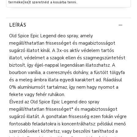
terméke(ke)t szeretnéd a kosárba tenni.
LEÍRÁS
Old Spice Epic Legend deo spray, amely
megállíthatatlan frissességet és magabiztosságot
sugárzó illatot kínál. A 3x-os aktív védelem tartós
illatot, védelmet a szagok ellen és szagmegszüntetést
biztosít, így éjjel-nappal legendásan illatozhatsz. A
bourbon vanília, a cseresznyés dohány, a füstölt tölgyfa
és a meleg ámbra illata egyedi karaktert ad. Ráadásul
0% alumíniumsót tartalmaz, így nem hagy nyomot a
fekete vagy fehér ruhákon.
Élvezd az Old Spice Epic Legend deo spray
megállíthatatlan frissességet* és magabiztosságot
sugárzó illatát. A gondtalan frissesség ezen fokán végre
fontosabb feladatokra is koncentrálhatsz: például menő
szerződéseket köthetsz, vagy beszélni taníthatod a