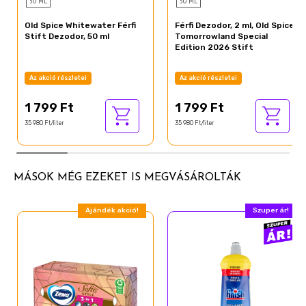
Terpineol
50 ML
50 ML
Geraniol
Old Spice Whitewater Férfi
Férfi Dezodor, 2 ml, Old Spice
Stift Dezodor, 50 ml
Tomorrowland Special
Camphor
Edition 2026 Stift
Beta-Caryophyllene
Az akció részletei
Az akció részletei
Citral
1 799 Ft
1 799 Ft
Geranyl Acetate
35 980 Ft/liter
35 980 Ft/liter
Citronellol
Isoeugenol
Eugenol
MÁSOK MÉG EZEKET IS MEGVÁSÁROLTÁK
Eucalyptus Globulus Oil
Ajándék akció!
Szuper ár!
Benzaldehyde