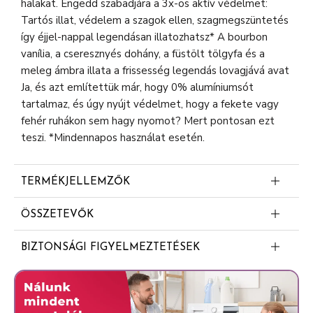
halakat. Engedd szabadjára a 3x-os aktív védelmet:
Tartós illat, védelem a szagok ellen, szagmegszüntetés
így éjjel-nappal legendásan illatozhatsz* A bourbon
vanília, a cseresznyés dohány, a füstölt tölgyfa és a
meleg ámbra illata a frissesség legendás lovagjává avat
Ja, és azt említettük már, hogy 0% alumíniumsót
tartalmaz, és úgy nyújt védelmet, hogy a fekete vagy
fehér ruhákon sem hagy nyomot? Mert pontosan ezt
teszi. *Mindennapos használat esetén.
TERMÉKJELLEMZŐK
Ints búcsút a szagoknak, és üdvözöld a hosszan
ÖSSZETEVŐK
tartó frissesség élményét: Élvezd az egész nap
Alcohol Denat.
kitartó parfümminőségű frissességet* és a
BIZTONSÁGI FIGYELMEZTETÉSEK
magabiztos illatot az Old Spice deo spray-vel
Butane
Veszély. Rendkívül tűzveszélyes aeroszol. Az edényben
(*mindennapos használat esetén)
Isobutane
túlnyomás uralkodik: hő hatására megrepedhet. Hőtől,
Próbáld ki, milyen az Epic Legend parfümminőségű
Propane
forró felületektől, szikrától, nyílt lángtól és más
illatát: A bourbon vanília, a cseresznyés dohány, a