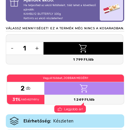
Ajándék akció:
Ha teljesíted az akció feltételeit, tiéd lehet a következő
ajándék:
KAMBLY2 BUTTERFLY 100g
Kattints az akció részleteihez!
VÁLASSZ MENNYISÉGET!
EZ A TERMÉK MÉG NINCS A KOSARADBAN.
1
-
+
1 799 Ft/db
Vegyél többet, JOBBAN MEGÉRI!
2
db
31%
kedvezmény
1 249 Ft/db
Legjobb ár!
Elérhetőség:
Készleten