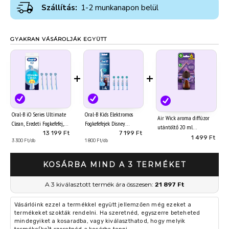
Szállítás:
1-2 munkanapon belül
GYAKRAN VÁSÁROLJÁK EGYÜTT
+
+
Oral-B iO Series Ultimate
Oral-B Kids Elektromos
Air Wick aroma diffúzor
Clean, Eredeti Fogkefefej,
Fogkefefejek Disney
utántöltő 20 ml
CrissCross Sörték, 4
Jégvarázs Kiadásban, 4 Db
13 199 Ft
7 199 Ft
Levendula Mező és
1 499 Ft
3 300 Ft/db
1 800 Ft/db
Harangvirág
KOSÁRBA MIND A 3 TERMÉKET
A 3 kiválasztott termék ára összesen:
21 897 Ft
Vásárlóink ezzel a termékkel együtt jellemzően még ezeket a
termékeket szokták rendelni. Ha szeretnéd, egyszerre beteheted
mindegyiket a kosaradba, vagy kiválaszthatod, hogy melyik