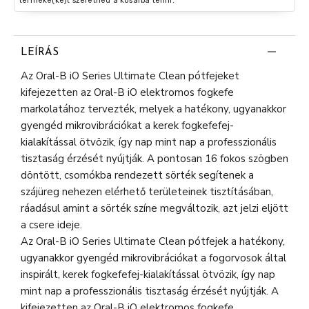
terméke(ke)t szeretnéd a kosárba tenni.
LEÍRÁS
Az Oral-B iO Series Ultimate Clean pótfejeket
kifejezetten az Oral-B iO elektromos fogkefe
markolatához tervezték, melyek a hatékony, ugyanakkor
gyengéd mikrovibrációkat a kerek fogkefefej-
kialakítással ötvözik, így nap mint nap a professzionális
tisztaság érzését nyújtják. A pontosan 16 fokos szögben
döntött, csomókba rendezett sörték segítenek a
szájüreg nehezen elérhető területeinek tisztításában,
ráadásul amint a sörték színe megváltozik, azt jelzi eljött
a csere ideje.
Az Oral-B iO Series Ultimate Clean pótfejek a hatékony,
ugyanakkor gyengéd mikrovibrációkat a fogorvosok által
inspirált, kerek fogkefefej-kialakítással ötvözik, így nap
mint nap a professzionális tisztaság érzését nyújtják. A
kifejezetten az Oral-B iO elektromos fogkefe