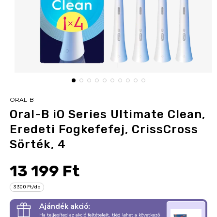
ORAL-B
Oral-B iO Series Ultimate Clean,
Eredeti Fogkefefej, CrissCross
Sörték, 4
13 199 Ft
3 300 Ft/db
Ajándék akció:
Ha teljesíted az akció feltételeit, tiéd lehet a következő