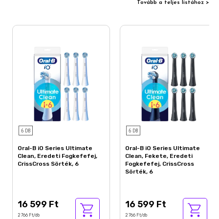
Tovább a teljes listához >
6 DB
6 DB
Oral-B iO Series Ultimate
Oral-B iO Series Ultimate
Clean, Eredeti Fogkefefej,
Clean, Fekete, Eredeti
CrissCross Sörték, 6
Fogkefefej, CrissCross
Sörték, 6
16 599 Ft
16 599 Ft
2 766 Ft/db
2 766 Ft/db