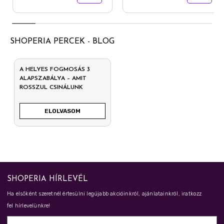
SHOPERIA PERCEK - BLOG
A HELYES FOGMOSÁS 3
ALAPSZABÁLYA – AMIT
ROSSZUL CSINÁLUNK
ELOLVASOM
SHOPERIA HÍRLEVÉL
Ha elsőként szeretnél értesülni legújabb akcióinkról, ajánlatainkról, iratkozz
fel hírlevelünkre!