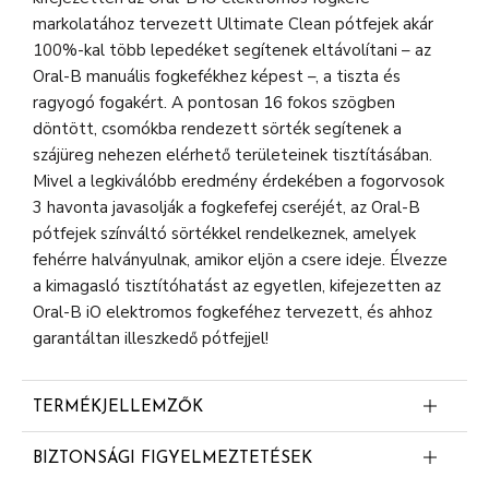
markolatához tervezett Ultimate Clean pótfejek akár
100%-kal több lepedéket segítenek eltávolítani – az
Oral-B manuális fogkefékhez képest –, a tiszta és
ragyogó fogakért. A pontosan 16 fokos szögben
döntött, csomókba rendezett sörték segítenek a
szájüreg nehezen elérhető területeinek tisztításában.
Mivel a legkiválóbb eredmény érdekében a fogorvosok
3 havonta javasolják a fogkefefej cseréjét, az Oral-B
pótfejek színváltó sörtékkel rendelkeznek, amelyek
fehérre halványulnak, amikor eljön a csere ideje. Élvezze
a kimagasló tisztítóhatást az egyetlen, kifejezetten az
Oral-B iO elektromos fogkeféhez tervezett, és ahhoz
garantáltan illeszkedő pótfejjel!
TERMÉKJELLEMZŐK
KIMAGASLÓ LEPEDÉKELTÁVOLÍTÁS: Az
BIZTONSÁGI FIGYELMEZTETÉSEK
elektromos fogkefefej tökéletes dőlésszögben