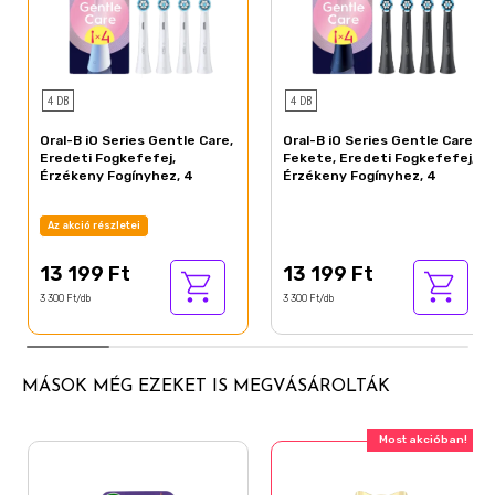
ajánlásával rendelkezik
4 DB
4 DB
Oral-B iO Series Gentle Care,
Oral-B iO Series Gentle Care,
Eredeti Fogkefefej,
Fekete, Eredeti Fogkefefej,
Érzékeny Fogínyhez, 4
Érzékeny Fogínyhez, 4
Az akció részletei
13 199 Ft
13 199 Ft
3 300 Ft/db
3 300 Ft/db
MÁSOK MÉG EZEKET IS MEGVÁSÁROLTÁK
Most akcióban!