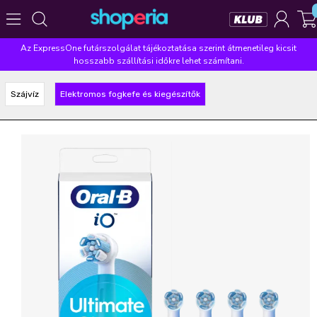
Az ExpressOne futárszolgálat tájékoztatása szerint átmenetileg kicsit
Népszerű kategóriák
hosszabb szállítási időkre lehet számítani.
Szépségápolás
Élelmiszer
Mosás
Mosogatás
Szájvíz
Elektromos fogkefe és kiegészítők
Takarítás
Baba-mama
Háztartás
Népszerű márkák
Pampers
Lenor
Violeta
Coccolino
Silan
Népszerű keresések
leukoplast
ariel
lenor
finish
pampers