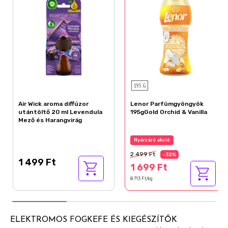
195 G
Air Wick aroma diffúzor
Lenor Parfümgyöngyök
utántöltő 20 ml Levendula
195gGold Orchid & Vanilla
Mező és Harangvirág
Nyárzáró akció
2 499 Ft
-32%
1 499 Ft
1 699 Ft
8 713 Ft/kg
ELEKTROMOS FOGKEFE ÉS KIEGÉSZÍTŐK