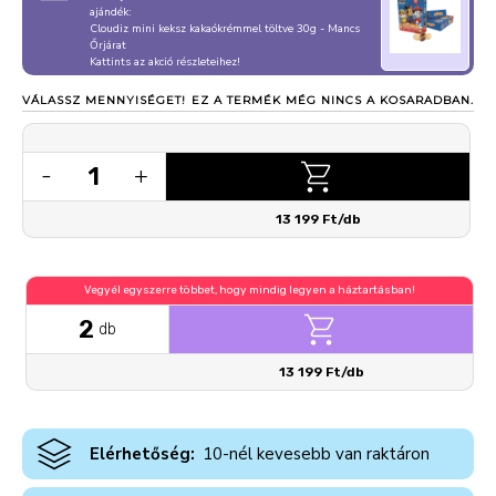
ajándék:
Cloudiz mini keksz kakaókrémmel töltve 30g - Mancs
Őrjárat
Kattints az akció részleteihez!
VÁLASSZ MENNYISÉGET!
EZ A TERMÉK MÉG NINCS A KOSARADBAN.
1
-
+
13 199 Ft/db
Vegyél egyszerre többet, hogy mindig legyen a háztartásban!
2
db
13 199 Ft/db
Elérhetőség:
10-nél kevesebb van raktáron