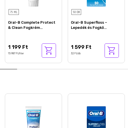
75 ML
50 DB
Oral-B Complete Protect
Oral-B Superfloss –
& Clean Fogkrém
Lepedék és Fogkő
Antibakteriális Cinkkel,
Eltávolítása – Tisztítja a
{volumeLoc}] ml
Fogszabályzók Területét –
50 db
1 199 Ft
1 599 Ft
15 987 Ft/liter
32 Ft/db