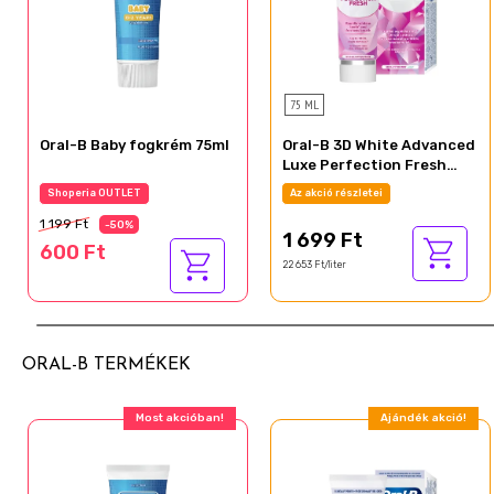
75 ML
Oral-B Baby fogkrém 75ml
Oral-B 3D White Advanced
Luxe Perfection Fresh
Fogkrém, Eukaliptusz és
Az akció részletei
Az akció részletei
Menta 75 ml
1 199 Ft
-50%
1 699 Ft
600 Ft
22 653 Ft/liter
ORAL-B TERMÉKEK
Ajándék akció!
Ajándék akció!