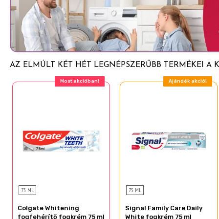
Sodium Lauryl Sulfate
Carrageenan
Aroma
Sodium Monofluorophosphate
AZ ELMÚLT KÉT HÉT LEGNÉPSZERŰBB TERMÉKEI A 
Xanthan Gum
Ajándék akció!
Ajándék akció!
Sodium Saccharin
Cocamidopropyl Betaine
Phosphoric Acid
Sodium Chloride
Sucralose
Sodium Hydroxide
Sodium Benzoate
75 ML
75 ML
CI 74160
Colgate Whitening
Signal Family Care Daily
CI 74260
fogfehérítő fogkrém 75 ml
White fogkrém 75 ml