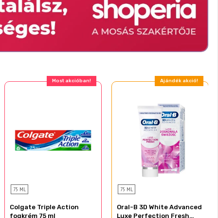
Ajándék akció!
Ajándék akció!
75 ML
75 ML
Colgate Triple Action
Oral-B 3D White Advanced
fogkrém 75 ml
Luxe Perfection Fresh