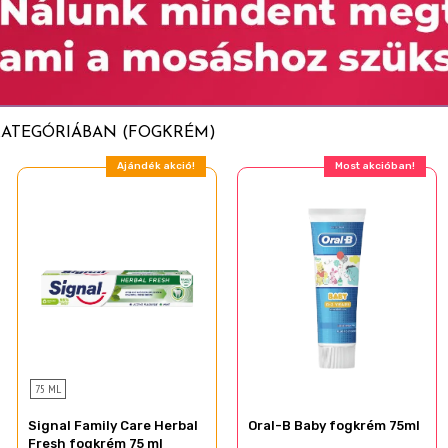
KATEGÓRIÁBAN (FOGKRÉM)
Ajándék akció!
Ajándék akció!
75 ML
Signal Family Care Herbal
Oral-B Baby fogkrém 75ml
Fresh fogkrém 75 ml