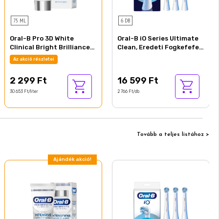
75 ML
6 DB
Oral-B Pro 3D White
Oral-B iO Series Ultimate
Clinical Bright Brilliance
Clean, Eredeti Fogkefefej,
Fogkrém, 75 ml
CrissCross Sörték, 6
Az akció részletei
2 299 Ft
16 599 Ft
30 653 Ft/liter
2 766 Ft/db
Tovább a teljes listához >
Ajándék akció!