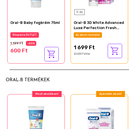
75 ML
Oral-B Baby fogkrém 75ml
Oral-B 3D White Advanced
Luxe Perfection Fresh
Fogkrém, Eukaliptusz és
Az akció részletei
Az akció részletei
Menta 75 ml
1 199 Ft
-50%
1 699 Ft
600 Ft
22 653 Ft/liter
ORAL-B TERMÉKEK
Ajándék akció!
Ajándék akció!