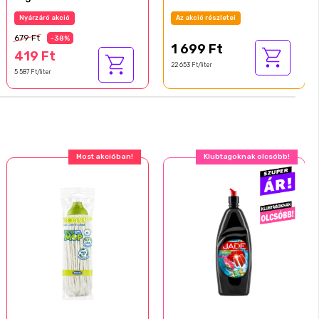
Fogkrém, Eukaliptusz és
Az akció részletei
Az akció részletei
Menta 75 ml
679 Ft
-38%
1 699 Ft
419 Ft
22 653 Ft/liter
5 587 Ft/liter
Most akcióban!
Ajándék akció!