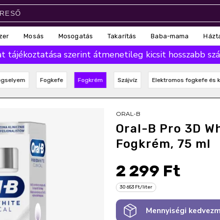
zer
Mosás
Mosogatás
Takarítás
Baba-mama
Házt
 tájékoztatása szerint átmenetileg kicsit hosszabb száll
ogselyem
Fogkefe
Fogkrém
Szájvíz
Elektromos fogkefe és k
ORAL-B
Oral-B Pro 3D Wh
Fogkrém, 75 ml
2 299 Ft
30 653 Ft/liter
Mennyiségi kedvezm