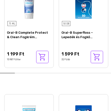
75 ML
50 DB
Oral-B Complete Protect
Oral-B Superfloss –
& Clean Fogkrém
Lepedék és Fogkő
Antibakteriális Cinkkel,
Eltávolítása – Tisztítja a
{volumeLoc}] ml
Fogszabályzók Területét –
50 db
1 199 Ft
1 599 Ft
15 987 Ft/liter
32 Ft/db