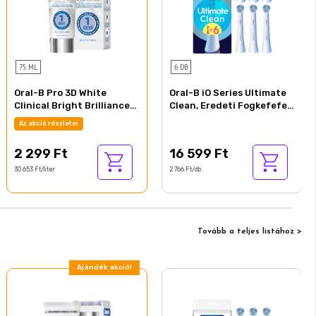
75 ML
6 DB
Oral-B Pro 3D White
Oral-B iO Series Ultimate
Clinical Bright Brilliance
Clean, Eredeti Fogkefefej,
Fogkrém, 75 ml
CrissCross Sörték, 6
Az akció részletei
2 299 Ft
16 599 Ft
30 653 Ft/liter
2 766 Ft/db
Tovább a teljes listához >
Ajándék akció!