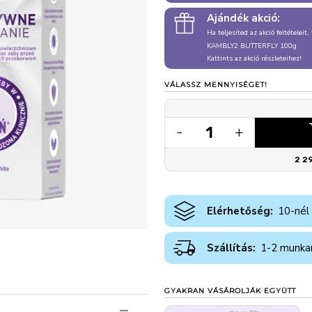
Ajándék akció:
Ha teljesíted az akció feltételeit
KAMBLY2 BUTTERFLY 100g
Kattints az akció részleteihez!
VÁLASSZ MENNYISÉGET!
1
-
+
2 2
Elérhetőség:
10-nél
Szállítás:
1-2 munka
GYAKRAN VÁSÁROLJÁK EGYÜTT