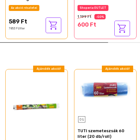
Az akció részletei
Az akció részletei
1 199 Ft
-50%
589 Ft
600 Ft
7 853 Ft/liter
Ajándék akció!
Ajándék akció!
0 G
TUTI szemeteszsák 60
liter (20 db/roll)