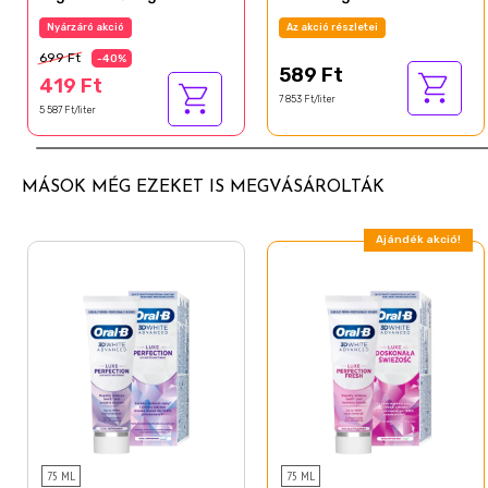
Citric Acid
Az akció részletei
Az akció részletei
Sodium Citrate
699 Ft
-40%
589 Ft
Potassium Sorbate
419 Ft
7 853 Ft/liter
5 587 Ft/liter
Methyl Salicylate
Menthol
Mentha Viridis Leaf Oil
MÁSOK MÉG EZEKET IS MEGVÁSÁROLTÁK
Limonene
Ajándék akció!
Eugenol
Eugenia Caryophyllus Oil
Cinnamal
Carvone
Anethole
75 ML
75 ML