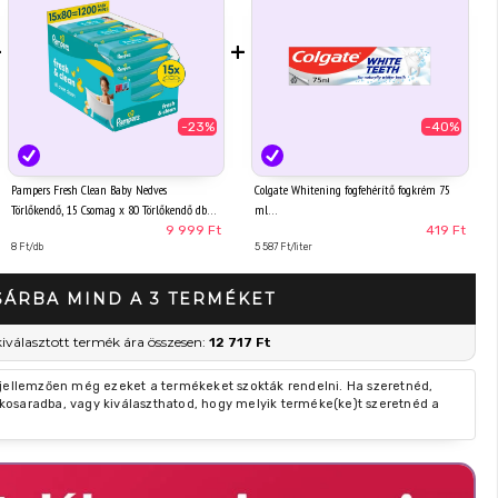
+
+
-23%
-40%
Pampers Fresh Clean Baby Nedves
Colgate Whitening fogfehérítő fogkrém 75
Törlőkendő, 15 Csomag x 80 Törlőkendő db
ml
Baba Nedves Törlőkendő
9 999 Ft
419 Ft
8 Ft/db
5 587 Ft/liter
SÁRBA MIND A 3 TERMÉKET
kiválasztott termék ára összesen:
12 717 Ft
 jellemzően még ezeket a termékeket szokták rendelni. Ha szeretnéd,
kosaradba, vagy kiválaszthatod, hogy melyik terméke(ke)t szeretnéd a