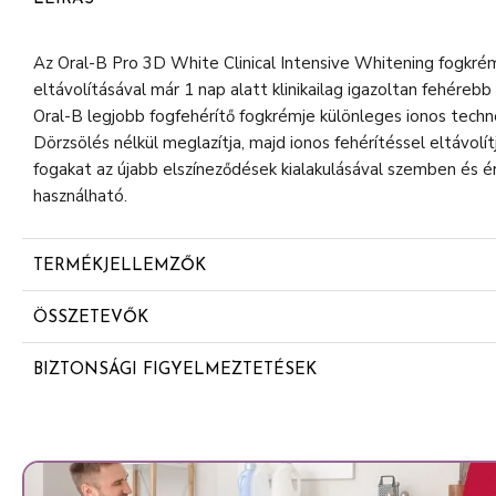
Az Oral-B Pro 3D White Clinical Intensive Whitening fogkrém
eltávolításával már 1 nap alatt klinikailag igazoltan fehére
Oral-B legjobb fogfehérítő fogkrémje különleges ionos techno
Dörzsölés nélkül meglazítja, majd ionos fehérítéssel eltávolít
fogakat az újabb elszíneződések kialakulásával szemben és é
használható.
TERMÉKJELLEMZŐK
Fehérebb fogak már 1 nap alatt a felületi elszíneződések
ÖSSZETEVŐK
Eltávolítja a felületi elszíneződéseket, és óvja a fogakat
Aqua
kialakulásával szemben
BIZTONSÁGI FIGYELMEZTETÉSEK
Sorbitol
Fogkrém érzékeny fogakra
Hat éves vagy annál fiatalabb gyermekek esetében: borsón
Hydrated Silica
Klinikailag igazolt, professzionális tervezés
fogkefére, és ügyeljen arra, hogy gyermeke fogmosás közb
Sodium Hexametaphosphate
nyeljen le! Más forrásból származó fluoridbevitel esetén kérj
Örökzöld menta ízesítésű fogkrém
tanácsát! Nátrium-fluoridot tartalmaz. (1450 ppm fluorid).
Disodium Pyrophosphate