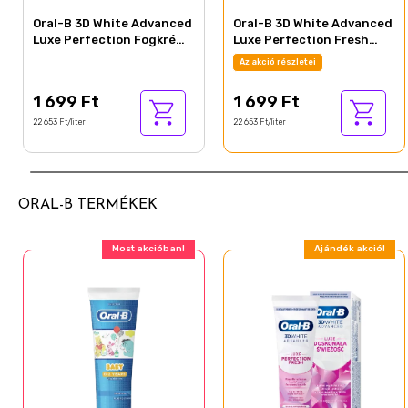
Oral-B 3D White Advanced
Oral-B 3D White Advanced
Luxe Perfection Fogkrém,
Luxe Perfection Fresh
Hűsítő borsmenta 75 ml
Fogkrém, Eukaliptusz és
Az akció részletei
Menta 75 ml
1 699 Ft
1 699 Ft
22 653 Ft/liter
22 653 Ft/liter
ORAL-B TERMÉKEK
Ajándék akció!
Ajándék akció!