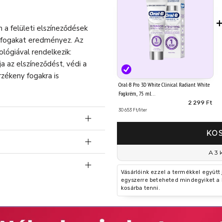
 a felületi elszíneződések
bb fogakat eredményez. Az
lógiával rendelkezik:
ja az elszíneződést, védi a
rzékeny fogakra is
Oral-B Pro 3D White Clinical Radiant White
Fogkrém, 75 ml
2 299 Ft
30 653 Ft/liter
KO
 eltávolításával
 az újabb elszíneződések
A 3 
Vásárlóink ezzel a termékkel együtt
egyszerre beteheted mindegyiket a 
yi mennyiséget tegyen a
kosárba tenni.
en minél kevesebb fogkrémet
e ki fogorvosa vagy orvosa