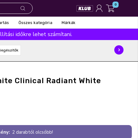
0
Összes kategória
Márkák
artás
ítási időkre lehet számítani.
iegészítők
ite Clinical Radiant White
ény:
2 darabtól olcsóbb!