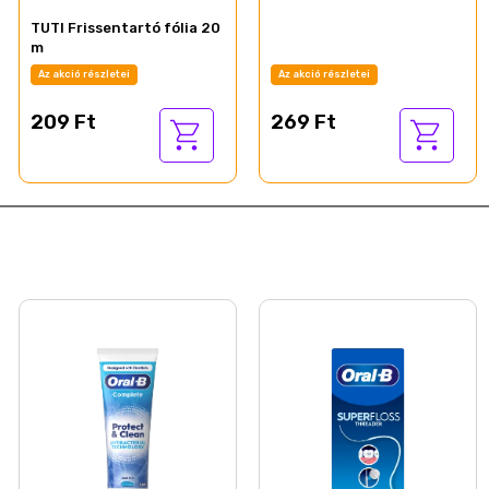
TUTI Frissentartó fólia 20
m
Az akció részletei
Az akció részletei
269 Ft
209 Ft