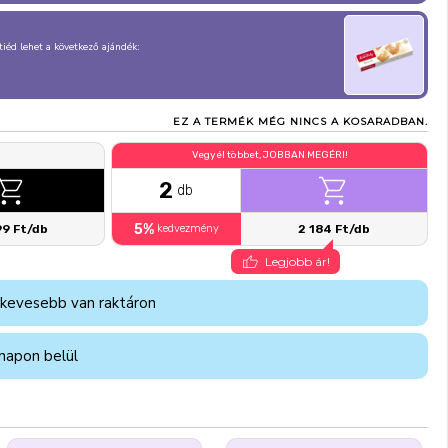
, tiéd lehet a következő ajándék:
EZ A TERMÉK MÉG NINCS A KOSARADBAN.
Vegyél többet, JOBBAN MEGÉRI!
2
db
5%
99 Ft/db
kedvezmény
2 184 Ft/db
Legjobb ár!
 kevesebb van raktáron
napon belül