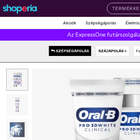
Akciók
Szépségápolás
Élelmis
Népszerű kategóriák
Az ExpressOne futárszolgálat
Szépségápolás
Élelmiszer
Mosás
Mosogatás
Takarítás
SZÉPSÉGÁPOLÁS
SZÁJÁPOLÁS
F
Baba-mama
Háztartás
Népszerű márkák
Pampers
Lenor
Finish
Violeta
Coccolino
Népszerű keresések
leukoplast
ariel
lenor
finish
pampers