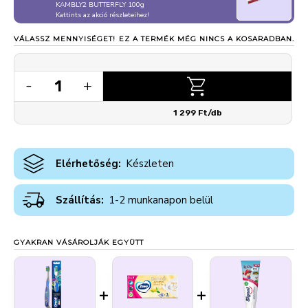
KAMBLY2 BUTTERFLY 100g
Kattints az akció részleteihez!
VÁLASSZ MENNYISÉGET!
EZ A TERMÉK MÉG NINCS A KOSARADBAN.
1
-
+
1 299 Ft/db
Elérhetőség:
Készleten
Szállítás:
1-2 munkanapon belül
GYAKRAN VÁSÁROLJÁK EGYÜTT
+
+