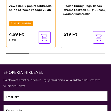
Zewa delux papírzsebkendő
Paclan Bunny Bags illatos
spirit of tea 3 rétegű 90 db
szemeteszsák 35l (*20zsák)
53cm*74cm 15my
Az akció részletei
439 Ft
519 Ft
5 Ft/db
SHOPERIA HÍRLEVÉL
Ha elsőként szeretnél értesülni legújabb akcióinkról, ajánlatainkról, iratkozz
fel hírlevelünkre!
Email cím
Keresztnév