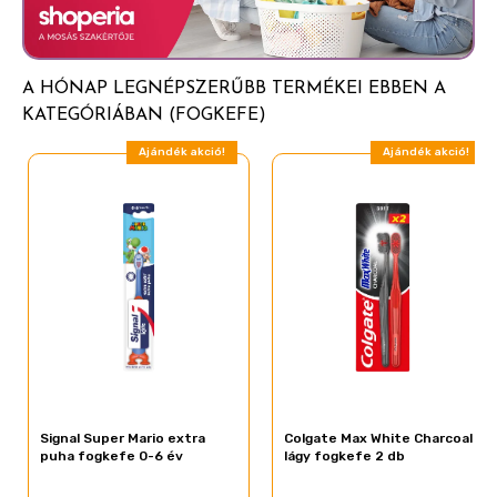
· A változatos SZÍNEK és MESEFIGURÁK minden
fogmosást szórakoztató élménnyé varázsolnak
· A MAKULÁTLAN TISZTASÁG az ORAL-B-nél
A HÓNAP LEGNÉPSZERŰBB TERMÉKEI EBBEN A
kezdődik, mely a Magyar Fogorvosok Egyesületének
KATEGÓRIÁBAN (FOGKEFE)
ajánlásával rendelkezik
Ajándék akció!
Ajándék akció!
Signal Super Mario extra
Colgate Max White Charcoal
puha fogkefe 0-6 év
lágy fogkefe 2 db