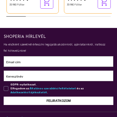
35 980 Ft/liter
35 980 Ft/liter
Geraniol
Menthol
Limonene
Pinene
SHOPERIA HÍRLEVÉL
Parfum
Ha elsőként szeretnél értesülni legújabb akcióinkról, ajánlatainkról, iratkozz
fel hírlevelünkre!
Email cím
Keresztnév
GDPR-nyilatkozat.
Elfogadom az
Ál­ta­lá­nos szer­ző­dé­si fel­té­te­le­ket
és az
Adat­ke­ze­lé­si tá­jé­koz­ta­tót
.
FELIRATKOZOM