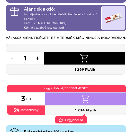
Ajándék akció:
Ha teljesíted az akció feltételeit, tiéd lehet a következő
ajándék:
KAMBLY6 MATTERHORN 100g
Kattints az akció részleteihez!
VÁLASSZ MENNYISÉGET!
EZ A TERMÉK MÉG NINCS A KOSARADBAN.
1
-
+
1 299 Ft/db
Vegyél többet, JOBBAN MEGÉRI!
3
db
5%
kedvezmény
1 234 Ft/db
Legjobb ár!