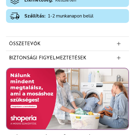
Elérhetőség:
Készleten
Szállítás:
1-2 munkanapon belül
ÖSSZETEVŐK
Butane
BIZTONSÁGI FIGYELMEZTETÉSEK
Isobutane
Veszély: Rendkívül tűzveszélyes aeroszol. Az edényben
Propane
túlnyomás uralkodik: hő hatására megrepedhet. Hőtől,
Isopropyl Palmitate
forró felületektől, szikrától, nyílt lángtól és más
gyújtóforrástól távol tartandó. Tilos a dohányzás. Tilos
Aluminum Chlorohydrate
nyílt lángra vagy más gyújtóforrásra permetezni. Ne
Dicaprylyl Ether
lyukassza ki vagy égesse el, még használat után sem.
Caprylic/Capric Triglyceride
Napfénytől védendő. Nem érheti 50°C/122°F
hőmérsékletet meghaladó hő. Csak üres palackot adjon
Charcoal Powder
le újrahasznosításra. Kizárólag rendeltetésszerűen
Octyldodecanol
használja. Ne használja sérült vagy irritált bőrfelületen.