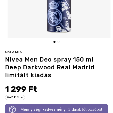
NIVEA MEN
Nivea Men Deo spray 150 ml
Deep Darkwood Real Madrid
limitált kiadás
1 299 Ft
8 660 Ft/liter
Mennyiségi kedvezmény:
3 darabtól olcsóbb!