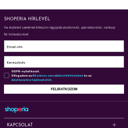
SHOPERIA HÍRLEVÉL
Ha elsőként szeretnél értesülni legújabb akcióinkról, ajánlatainkról, iratkozz
fel hírlevelünkre!
Email cím
Keresztnév
GDPR-nyilatkozat.
Elfogadom az
Ál­ta­lá­nos szer­ző­dé­si fel­té­te­le­ket
és az
Adat­ke­ze­lé­si tá­jé­koz­ta­tót
.
FELIRATKOZOM
KAPCSOLAT