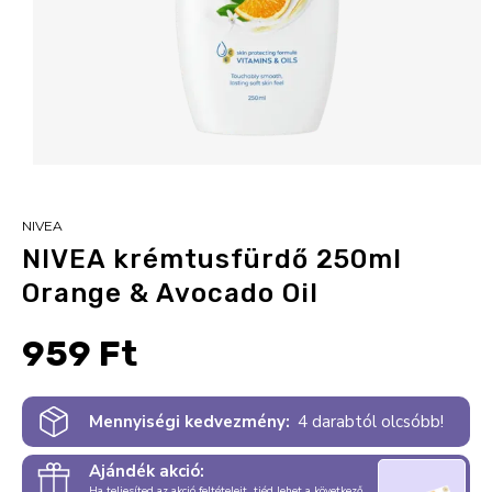
NIVEA
NIVEA krémtusfürdő 250ml
Orange & Avocado Oil
959 Ft
Mennyiségi kedvezmény:
4 darabtól olcsóbb!
Ajándék akció:
Ha teljesíted az akció feltételeit, tiéd lehet a következő