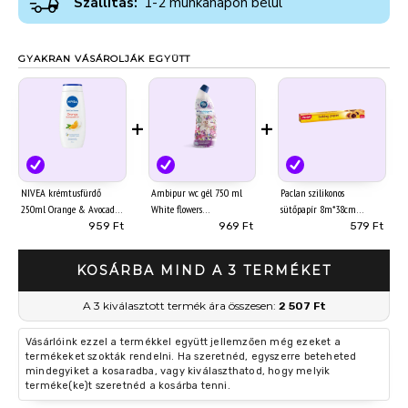
Szállítás:
1-2 munkanapon belül
GYAKRAN VÁSÁROLJÁK EGYÜTT
+
+
NIVEA krémtusfürdő
Ambipur wc gél 750 ml
Paclan szilikonos
250ml Orange & Avocado
White flowers
sütőpapír 8m*38cm
Oil
959 Ft
969 Ft
579 Ft
KOSÁRBA MIND A 3 TERMÉKET
A 3 kiválasztott termék ára összesen:
2 507 Ft
Vásárlóink ezzel a termékkel együtt jellemzően még ezeket a
termékeket szokták rendelni. Ha szeretnéd, egyszerre beteheted
mindegyiket a kosaradba, vagy kiválaszthatod, hogy melyik
terméke(ke)t szeretnéd a kosárba tenni.