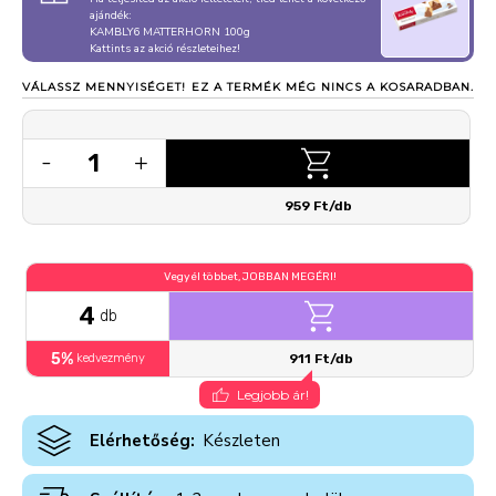
ajándék:
KAMBLY6 MATTERHORN 100g
Kattints az akció részleteihez!
VÁLASSZ MENNYISÉGET!
EZ A TERMÉK MÉG NINCS A KOSARADBAN.
1
-
+
959 Ft/db
Vegyél többet, JOBBAN MEGÉRI!
4
db
5%
kedvezmény
911 Ft/db
Legjobb ár!
Elérhetőség:
Készleten