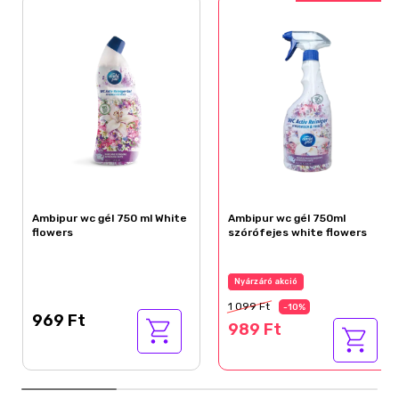
Ambipur wc gél 750 ml White
Ambipur wc gél 750ml
flowers
szórófejes white flowers
Nyárzáró akció
1 099 Ft
-10%
969 Ft
989 Ft