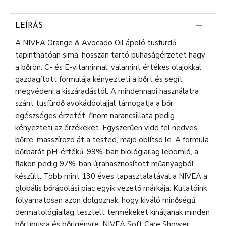
LEÍRÁS
A NIVEA Orange & Avocado Oil ápoló tusfürdő
tapinthatóan sima, hosszan tartó puhaságérzetet hagy
a bőrön. C- és E-vitaminnal, valamint értékes olajokkal
gazdagított formulája kényezteti a bőrt és segít
megvédeni a kiszáradástól. A mindennapi használatra
szánt tusfürdő avokádóolajjal támogatja a bőr
egészséges érzetét, finom narancsillata pedig
kényezteti az érzékeket. Egyszerűen vidd fel nedves
bőrre, masszírozd át a tested, majd öblítsd le. A formula
bőrbarát pH-értékű, 99%-ban biológiailag lebomló, a
flakon pedig 97%-ban újrahasznosított műanyagból
készült. Több mint 130 éves tapasztalatával a NIVEA a
globális bőrápolási piac egyik vezető márkája. Kutatóink
folyamatosan azon dolgoznak, hogy kiváló minőségű,
dermatológiailag tesztelt termékeket kínáljanak minden
bőrtípusra és bőrigényre: NIVEA Soft Care Shower