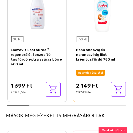
600 ML
750 ML
Lactovit Lactourea¹⁰
Baba sheavaj és
regeneráló, feszesítő
narancsvirág illat
tusfürdő extra száraz bőrre
krémtusfürdő 750 ml
600 ml
Az akció részletei
1 399 Ft
2 149 Ft
2 332 Ft/liter
2 865 Ft/liter
MÁSOK MÉG EZEKET IS MEGVÁSÁROLTÁK
Most akcióban!