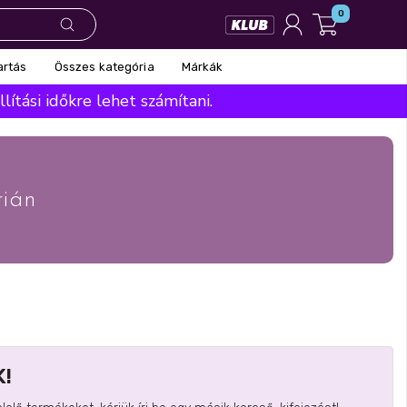
0
Összes kategória
Márkák
artás
ítási időkre lehet számítani.
ián
!