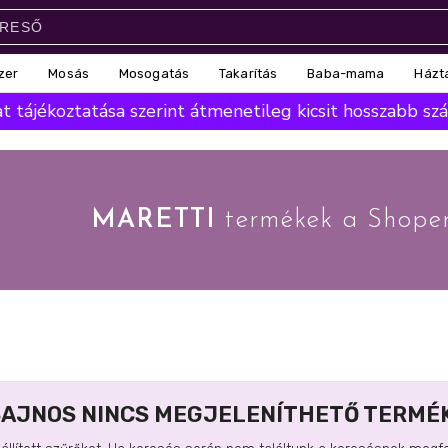
zer
Mosás
Mosogatás
Takarítás
Baba-mama
Házt
 tájékoztatása szerint átmenetileg kicsit hosszabb száll
MARETTI
termékek a Shoper
SAJNOS NINCS MEGJELENÍTHETŐ TERMÉK