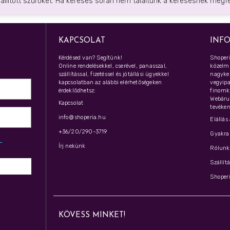
eállított szűrőket. Ha keresés során nem találtunk a keresésnek megfel
KAPCSOLAT
INF
Kérdésed van? Segítünk!
Shoperi
Online rendelésekkel, cserével, panasszal,
közelmú
szállítással, fizetéssel és jótállási ügyekkel
nagyker
kapcsolatban az alábbi elérhetőségeken
vegyipar
érdeklődhetsz:
finomk
Webáru
Kapcsolat
tevéken
info@shoperia.hu
Elállás
+36/20/290-3719
Gyakran
z­
Írj nekünk
Rólunk 
Szállít
Shoperi
KÖVESS MINKET!