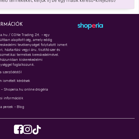
elő termékeket, kérjük írj be egy másik kereső-kifejezést!
ORMÁCIÓK
a.hu / CONe Trading Zrt. – egy
ltban alapított cég, amely eddig
eskedelmi tevékenységet folytatott ismert
i, háztartási vegyi áru, tisztítószer és
ozmetikai termékek kereskedelmével.
házunkban kiskerekedelmi
ységgel foglalkozunk.
 a szerződéstől
 ismételt kérdések
– Shoperia.hu online drogéria
ási információk
a percek - Blog