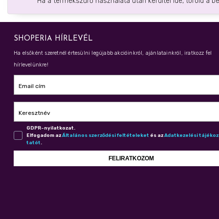
Ha a termékszűrő használata után kerültél ide, töröld a b
SHOPERIA HÍRLEVÉL
Ha elsőként szeretnél értesülni legújabb akcióinkról, ajánlatainkról, iratkozz fel
hírlevelünkre!
Email cím
Keresztnév
GDPR-nyilatkozat.
Elfogadom az
Ál­ta­lá­nos szer­ző­dé­si fel­té­te­le­ket
és az
Adat­ke­ze­lé­si tá­jé­ko
ta­tót
.
FELIRATKOZOM