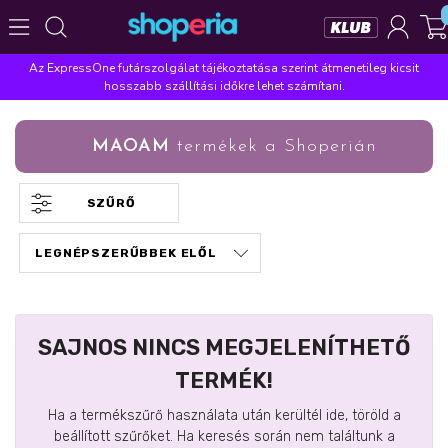
Az ExpressOne futárszolgálat tájékoztatása szerint átmenetileg kicsit
Népszerű kategóriák
hosszabb szállítási időkre lehet számítani.
Szépségápolás
Élelmiszer
Mosás
Mosogatás
MAOAM
termékek a Shoperián
Takarítás
Baba-mama
Háztartás
Népszerű márkák
SZŰRŐ
Pampers
Lenor
Finish
Violeta
Coccolino
Népszerű keresések
leukoplast
ariel
lenor
finish
pampers
SAJNOS NINCS MEGJELENÍTHETŐ
TERMÉK!
Ha a termékszűrő használata után kerültél ide, töröld a
beállított szűrőket. Ha keresés során nem találtunk a