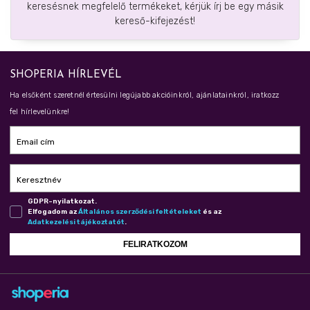
keresésnek megfelelő termékeket, kérjük írj be egy másik
kereső-kifejezést!
SHOPERIA HÍRLEVÉL
Ha elsőként szeretnél értesülni legújabb akcióinkról, ajánlatainkról, iratkozz
fel hírlevelünkre!
Email cím
Keresztnév
GDPR-nyilatkozat.
Elfogadom az
Ál­ta­lá­nos szer­ző­dé­si fel­té­te­le­ket
és az
Adat­ke­ze­lé­si tá­jé­koz­ta­tót
.
FELIRATKOZOM