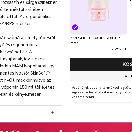
rózsaszín és sárga színekben.
ató terméktől színében
elülettel. Az ergonómikus
 BPA/BPS mentes
bák számára, amely lépésről
MAM Starter Cup 150 ml-es ivópohár 4+
hónap
nnyű és ergonomikus
2 999 Ft
használhatják. A
 nyújtanak, így a baba
KO
minden MAM ivópohárral, így
smentes ivócsőr SkinSoft™
A 3 
tet nyújt, megkönnyítve az
 ivópohár 150 ml tökéletes
Vásárlóink ezzel a termékkel együtt
egyszerre beteheted mindegyiket a 
gosan és kényelmesen.
kosárba tenni.
nyen meg tudják tartani