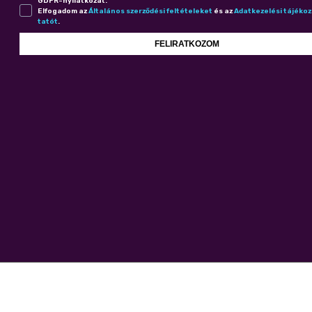
GDPR-nyilatkozat.
Elfogadom az
Ál­ta­lá­nos szer­ző­dé­si fel­té­te­le­ket
és az
Adat­ke­ze­lé­si tá­jé­ko
ta­tót
.
FELIRATKOZOM