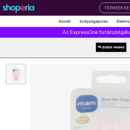
Akciók
Szépségápolás
Élelmis
Népszerű kategóriák
Az ExpressOne futárszolgálat
Szépségápolás
Élelmiszer
Mosás
Mosogatás
Takarítás
BABA-MAMA
Baba-mama
Háztartás
Népszerű márkák
Pampers
Lenor
Finish
Violeta
Coccolino
Népszerű keresések
leukoplast
ariel
lenor
finish
pampers