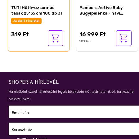
TUTI Hűtő-uzsonnás
Pampers Active Baby
tasak 25*35 cm 100 db 3 l
Bugyipelenka - havi
pelenkacsomag, Méret 5,
Az akció részletei
152 Bugyipelenka, 11kg-
17kg
319 Ft
16 999 Ft
112 Ft/db
SHOPERIA HÍRLEVÉL
Ha elsőként szeretnél értesülni legújabb akcióinkról, ajánlatainkról, iratkozz fel
hírlevelünkre!
Email cím
Keresztnév