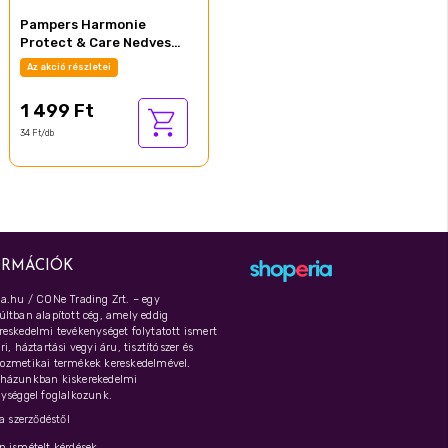
Pampers Harmonie
Protect & Care Nedves
Törlőkendő, 1 Csomag = 44
Az akció részletei
db Törlőkendő
1 499 Ft
34 Ft/db
ORMÁCIÓK
a.hu / CONe Trading Zrt. – egy
ltban alapított cég, amely eddig
eskedelmi tevékenységet folytatott ismert
i, háztartási vegyi áru, tisztítószer és
ozmetikai termékek kereskedelmével.
házunkban kiskerekedelmi
ységgel foglalkozunk.
 a szerződéstől
 ismételt kérdések