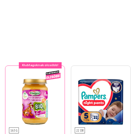
Klubtagoknak olcsóbb!
163 G
22 DB