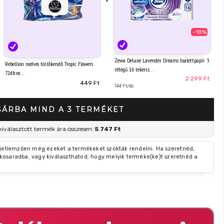
-18%
Zewa Deluxe Lavender Dreams toalettpapír 3
Rebellion nedves törlőkendő Tropic Flowers
rétegű 16 tekercs
72db-os
2 299 Ft
449 Ft
144 Ft/db
SÁRBA MIND A 3 TERMÉKET
kiválasztott termék ára összesen:
5 747 Ft
 jellemzően még ezeket a termékeket szokták rendelni. Ha szeretnéd,
kosaradba, vagy kiválaszthatod, hogy melyik terméke(ke)t szeretnéd a