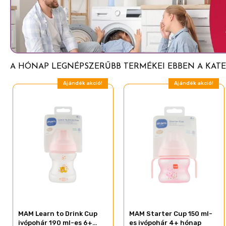
Csúszásmentes fogóka
Extra puha csepegésmentes ivócsőr
A HÓNAP LEGNÉPSZERŰBB TERMÉKEI EBBEN A KATE
Ajándék akció!
Ajándék akció!
MAM Learn to Drink Cup
MAM Starter Cup 150 ml-
ivópohár 190 ml-es 6+
es ivópohár 4+ hónap