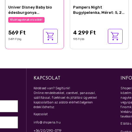
Univer Disney Baby bio
Pampers Night
édesburgonya
Bugyipelenka, Méret: 5, 22
csirkehússal bébiétel 6
db Pelenka, 11kg-17kg
Klubtagoknak olcsóbb!
hónapos kortól 163 g
569 Ft
4 299 Ft
3 491 Ft/kg
195 Ft/db
KAPCSOLAT
INF
Kérdésed van? Segítünk!
Shoperi
Online rendelésekkel, cserével, panasszal,
közelmú
szállítással, fizetéssel és jótállási ügyekkel
nagyker
kapcsolatban az alábbi elérhetőségeken
vegyipar
érdeklődhetsz:
finomk
Webáru
Kapcsolat
tevéken
info@shoperia.hu
Elállás
+36/20/290-3719
Gyakran