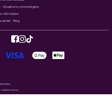
– Shoperia.hu online drogéria
ási információk
a percek - Blog
ódosítása
y
nopCommerce