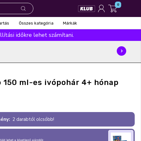
0
Összes kategória
Márkák
artás
ítási időkre lehet számítani.
 150 ml-es ivópohár 4+ hónap
ény:
2 darabtól olcsóbb!
, tiéd lehet a következő ajándék: