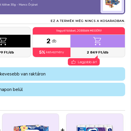
 töltve 30g - Mancs Őrjárat
EZ A TERMÉK MÉG NINCS A KOSARADBAN.
Vegyél többet, JOBBAN MEGÉRI!
2
db
5%
99 Ft/db
kedvezmény
2 849 Ft/db
Legjobb ár!
 kevesebb van raktáron
napon belül
+
+