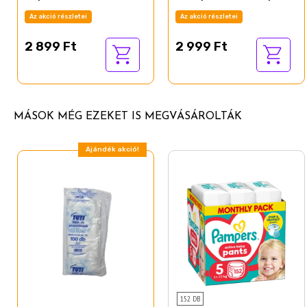
hónap
Az akció részletei
Az akció részletei
2 899 Ft
2 999 Ft
MÁSOK MÉG EZEKET IS MEGVÁSÁROLTÁK
Ajándék akció!
152 DB