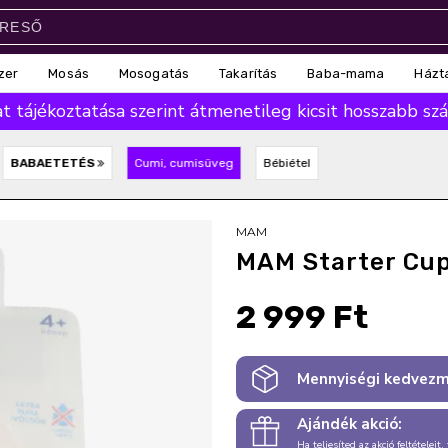
zer
Mosás
Mosogatás
Takarítás
Baba-mama
Házt
 tájékoztatása szerint átmenetileg kicsit hosszabb száll
BABAETETÉS
Cumi, cumisüveg
Bébiétel
MAM
MAM Starter Cup
2 999 Ft
Mennyiségi kedvezm
Ajándék akció:
Ha teljesíted az akció feltételeit