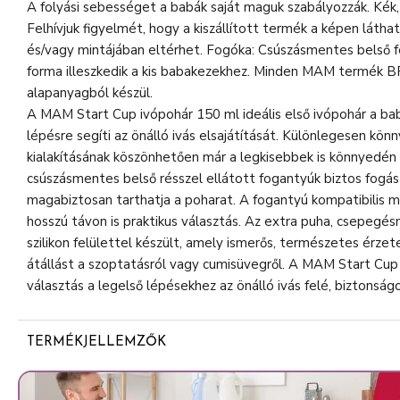
A folyási sebességet a babák saját maguk szabályozzák. Kék, 
Felhívjuk figyelmét, hogy a kiszállított termék a képen láth
és/vagy mintájában eltérhet. Fogóka: Csúszásmentes belső f
forma illeszkedik a kis babakezekhez. Minden MAM termék
alapanyagból készül.
A MAM Start Cup ivópohár 150 ml ideális első ivópohár a ba
lépésre segíti az önálló ivás elsajátítását. Különlegesen kö
kialakításának köszönhetően már a legkisebbek is könnyedén 
csúszásmentes belső résszel ellátott fogantyúk biztos fogást
magabiztosan tarthatja a poharat. A fogantyú kompatibilis 
hosszú távon is praktikus választás. Az extra puha, csepegé
szilikon felülettel készült, amely ismerős, természetes érze
átállást a szoptatásról vagy cumisüvegről. A MAM Start Cup
választás a legelső lépésekhez az önálló ivás felé, biztonsá
TERMÉKJELLEMZŐK
Ergonómikus forma
Különlegesen könnyű és jól formázott, hogy a babák kön