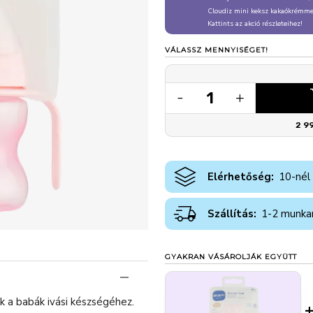
Cloudiz mini keksz kakaókrémmel
Kattints az akció részleteihez!
VÁLASSZ MENNYISÉGET!
1
-
+
2 9
Elérhetőség:
10-nél
Szállítás:
1-2 munka
GYAKRAN VÁSÁROLJÁK EGYÜTT
k a babák ivási készségéhez.