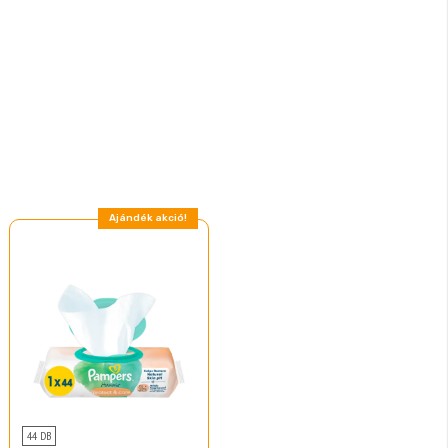
Ajándék akció!
44 DB