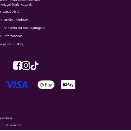
ységgel foglalkozunk.
 a szerződéstől
 ismételt kérdések
– Shoperia.hu online drogéria
ási információk
a percek - Blog
ódosítása
y
nopCommerce