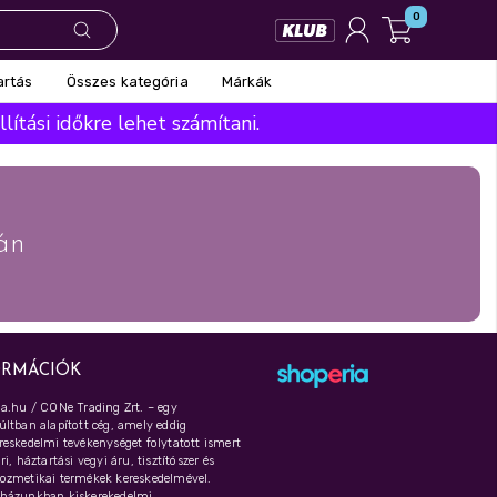
0
Összes kategória
Márkák
artás
ítási időkre lehet számítani.
án
ORMÁCIÓK
a.hu / CONe Trading Zrt. – egy
ltban alapított cég, amely eddig
eskedelmi tevékenységet folytatott ismert
i, háztartási vegyi áru, tisztítószer és
ozmetikai termékek kereskedelmével.
házunkban kiskerekedelmi