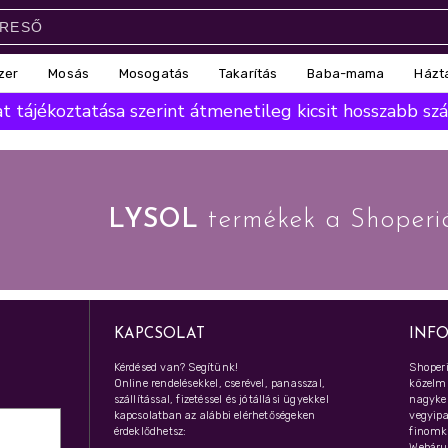
zer
Mosás
Mosogatás
Takarítás
Baba-mama
Házt
 tájékoztatása szerint átmenetileg kicsit hosszabb száll
LYSOL
termékek a Shoperi
KAPCSOLAT
INF
Kérdésed van? Segítünk!
Shoperi
Online rendelésekkel, cserével, panasszal,
közelmú
szállítással, fizetéssel és jótállási ügyekkel
nagyker
kapcsolatban az alábbi elérhetőségeken
vegyipar
érdeklődhetsz:
finomk
Webáru