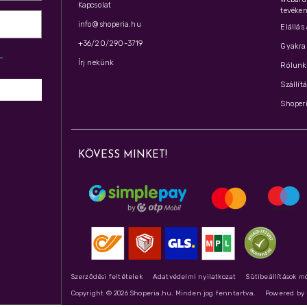
Kapcsolat
tevéken
info@shoperia.hu
Elállás
+36/20/290-3719
Gyakran
z­
Írj nekünk
Rólunk 
Szállít
Shoperi
KÖVESS MINKET!
Szerződési feltételek
Adatvédelmi nyilatkozat
Sütibeállítások m
Copyright © 2026 Shoperia.hu. Minden jog fenntartva.
Powered b