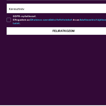
Keresztnév
GDPR-nyilatkozat.
Elfogadom az
Ál­ta­lá­nos szer­ző­dé­si fel­té­te­le­ket
és az
Adat­ke­ze­lé­si tá­jé­ko
ta­tót
.
FELIRATKOZOM