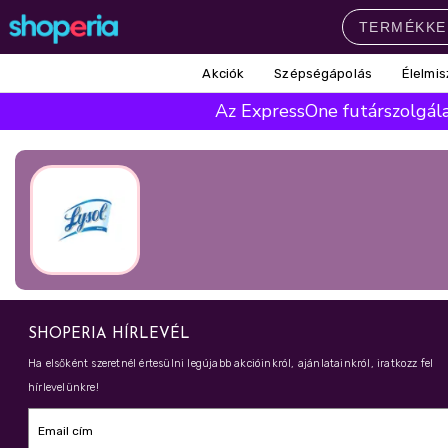
Akciók
Szépségápolás
Élelmis
Népszerű kategóriák
Az ExpressOne futárszolgálat
Szépségápolás
Élelmiszer
Mosás
Mosogatás
Takarítás
Baba-mama
Háztartás
Népszerű márkák
Pampers
Lenor
Finish
Violeta
Coccolino
Népszerű keresések
SHOPERIA HÍRLEVÉL
leukoplast
ariel
lenor
finish
Ha elsőként szeretnél értesülni legújabb akcióinkról, ajánlatainkról, iratkozz fel
hírlevelünkre!
pampers
Email cím