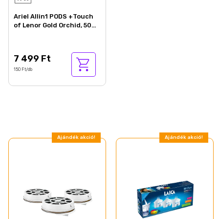
Ariel Allin1 PODS +Touch
of Lenor Gold Orchid, 50
Mosáshoz
7 499 Ft
150 Ft/db
Ajándék akció!
Ajándék akció!