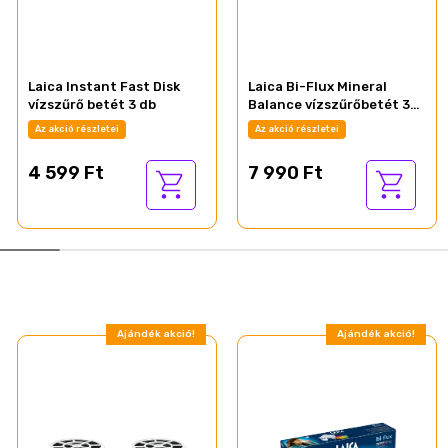
Laica Instant Fast Disk
Laica Bi-Flux Mineral
vízszűrő betét 3 db
Balance vízszűrőbetét 3
db
Az akció részletei
Az akció részletei
4 599 Ft
7 990 Ft
Ajándék akció!
Ajándék akció!