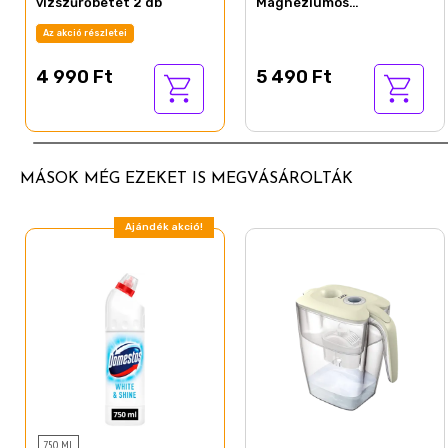
vízszűrőbetét 2 db
Magnéziumos
vízszűrőbetét 2 db
Az akció részletei
4 990 Ft
5 490 Ft
MÁSOK MÉG EZEKET IS MEGVÁSÁROLTÁK
Ajándék akció!
750 ML