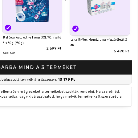
Bref Color Auto Active Flower XXL WC frissítő
Laica Bi-Flux Magnéziumos vízszűrőbetét 2
5 x 50 g (250 g)
db
2 699 Ft
5 490 Ft
540 Ft/db
SÁRBA MIND A 3 TERMÉKET
kiválasztott termék ára összesen:
13 179 Ft
 jellemzően még ezeket a termékeket szokták rendelni. Ha szeretnéd,
kosaradba, vagy kiválaszthatod, hogy melyik terméke(ke)t szeretnéd a