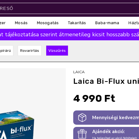
zer
Mosás
Mosogatás
Takarítás
Baba-mama
Házt
 tájékoztatása szerint átmenetileg kicsit hosszabb száll
pírárú
Rovarirtás
Vízszűrés
LAICA
Laica Bi-Flux un
4 990 Ft
Mennyiségi kedvezm
Ajándék akció:
Ha teljesíted az akció feltételeit