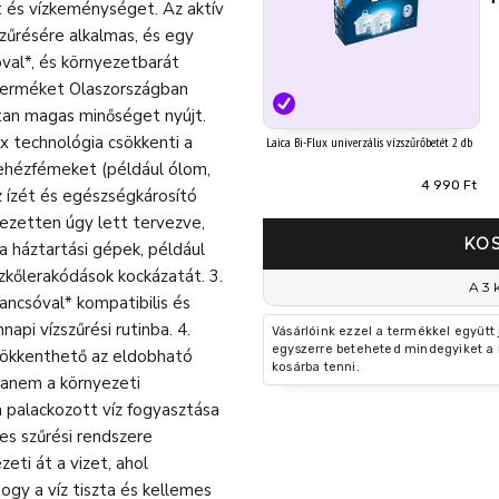
 és vízkeménységet. Az aktív
szűrésére alkalmas, és egy
val*, és környezetbarát
terméket Olaszországban
ltan magas minőséget nyújt.
x technológia csökkenti a
Laica Bi-Flux univerzális vízszűrőbetét 2 db
nehézfémeket (például ólom,
4 990 Ft
z ízét és egészségkárosító
jezetten úgy lett tervezve,
KO
a háztartási gépek, például
zkőlerakódások kockázatát. 3.
A 3 
ancsóval* kompatibilis és
pi vízszűrési rutinba. 4.
Vásárlóink ezzel a termékkel együtt
egyszerre beteheted mindegyiket a 
sökkenthető az eldobható
kosárba tenni.
hanem a környezeti
 palackozott víz fogyasztása
es szűrési rendszere
zeti át a vizet, ahol
 hogy a víz tiszta és kellemes