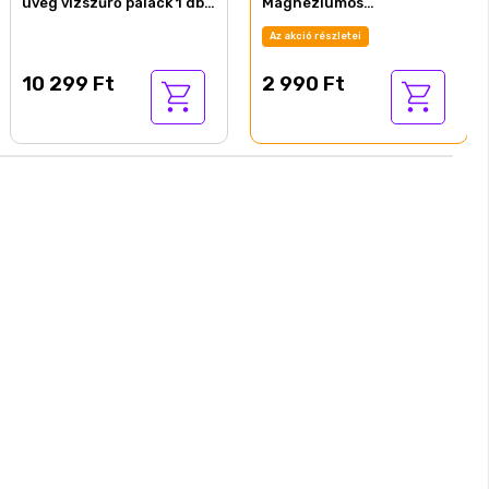
üveg vízszűrő palack 1 db
Magnéziumos
szűrő disk-kel
vízszűrőbetét 1 db
Az akció részletei
10 299 Ft
2 990 Ft