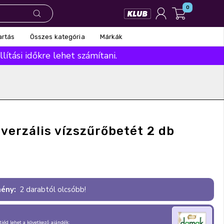
0
Összes kategória
Márkák
artás
ítási időkre lehet számítani.
iverzális vízszűrőbetét 2 db
ény:
2 darabtól olcsóbb!
, tiéd lehet a következő ajándék: