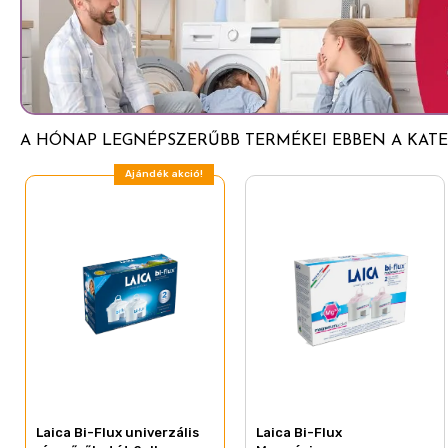
A HÓNAP LEGNÉPSZERŰBB TERMÉKEI EBBEN A KATE
Ajándék akció!
Laica Bi-Flux univerzális
Laica Bi-Flux