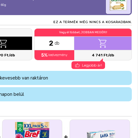
 60g
EZ A TERMÉK MÉG NINCS A KOSARADBAN.
Vegyél többet, JOBBAN MEGÉRI!
2
db
5%
90 Ft/db
kedvezmény
4 741 Ft/db
Legjobb ár!
 kevesebb van raktáron
napon belül
+
+