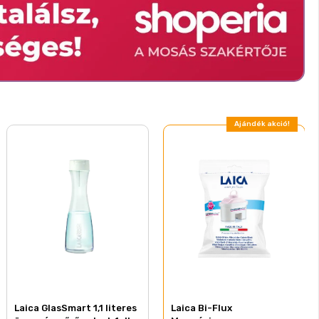
Ajándék akció!
Laica GlasSmart 1,1 literes
Laica Bi-Flux