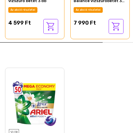
vízszűrő betét 3 db
Balance vízszűrőbetét 3
db
Az akció részletei
Az akció részletei
4 599 Ft
7 990 Ft
50 DB