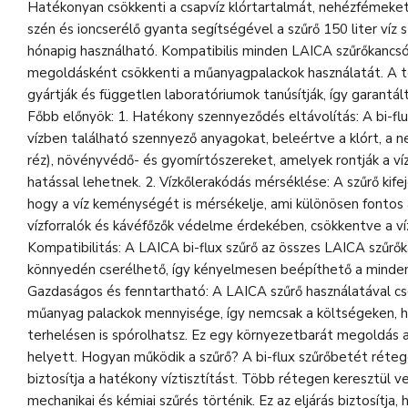
Hatékonyan csökkenti a csapvíz klórtartalmát, nehézfémeket
szén és ioncserélő gyanta segítségével a szűrő 150 liter víz 
hónapig használható. Kompatibilis minden LAICA szűrőkancsó
megoldásként csökkenti a műanyagpalackok használatát. A 
gyártják és független laboratóriumok tanúsítják, így garantá
Főbb előnyök: 1. Hatékony szennyeződés eltávolítás: A bi-flu
vízben található szennyező anyagokat, beleértve a klórt, a 
réz), növényvédő- és gyomírtószereket, amelyek rontják a ví
hatással lehetnek. 2. Vízkőlerakódás mérséklése: A szűrő kife
hogy a víz keménységét is mérsékelje, ami különösen fontos 
vízforralók és kávéfőzők védelme érdekében, csökkentve a ví
Kompatibilitás: A LAICA bi-flux szűrő az összes LAICA szűrők
könnyedén cserélhető, így kényelmesen beépíthető a mindenna
Gazdaságos és fenntartható: A LAICA szűrő használatával c
műanyag palackok mennyisége, így nemcsak a költségeken, 
terhelésen is spórolhatsz. Ez egy környezetbarát megoldás a
helyett. Hogyan működik a szűrő? A bi-flux szűrőbetét réteg
biztosítja a hatékony víztisztítást. Több rétegen keresztül ve
mechanikai és kémiai szűrés történik. Ez az eljárás biztosítja,