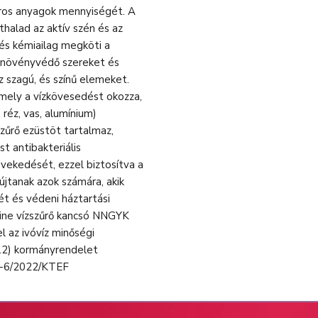
káros anyagok mennyiségét. A
thalad az aktív szén és az
 és kémiailag megköti a
a növényvédő szereket és
sz szagú, és színű elemeket.
amely a vízkövesedést okozza,
 réz, vas, alumínium)
szűrő ezüstöt tartalmaz,
t antibakteriális
vekedését, ezzel biztosítva a
újtanak azok számára, akik
ét és védeni háztartási
 Line vízszűrő kancsó NNGYK
 az ivóvíz minőségi
.12) kormányrendelet
24-6/2022/KTEF