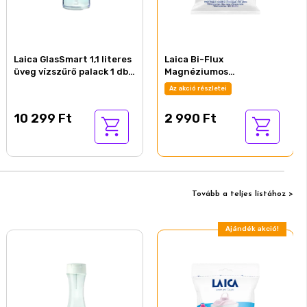
Laica GlasSmart 1,1 literes
Laica Bi-Flux
üveg vízszűrő palack 1 db
Magnéziumos
szűrő disk-kel
vízszűrőbetét 1 db
Az akció részletei
10 299 Ft
2 990 Ft
Tovább a teljes listához >
Ajándék akció!