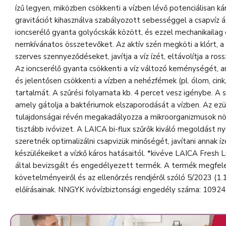
ízű legyen, miközben csökkenti a vízben lévő potenciálisan 
gravitációt kihasználva szabályozott sebességgel a csapvíz á
ioncserélő gyanta golyócskák között, és ezzel mechanikailag
nemkívánatos összetevőket. Az aktív szén megköti a klórt, 
szerves szennyeződéseket, javítja a víz ízét, eltávolítja a ros
Az ioncserélő gyanta csökkenti a víz változó keménységét, 
és jelentősen csökkenti a vízben a nehézfémek (pl. ólom, cink,
tartalmát. A szűrési folyamata kb. 4 percet vesz igénybe. A 
amely gátolja a baktériumok elszaporodását a vízben. Az ezüs
tulajdonságai révén megakadályozza a mikroorganizmusok nö
tisztább ivóvizet. A LAICA bi-flux szűrők kiváló megoldást ny
szeretnék optimalizálni csapvizük minőségét, javítani annak íz
készülékeiket a vízkő káros hatásaitól​. *kivéve LAICA Fresh
által bevizsgált és engedélyezett termék. A termék megfelel
követelményeiről és az ellenőrzés rendjéről szóló 5/2023 (1
előírásainak. NNGYK ivóvízbiztonsági engedély száma: 109