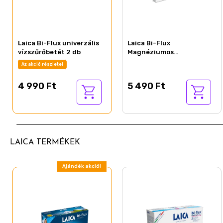
Laica Bi-Flux univerzális
Laica Bi-Flux
vízszűrőbetét 2 db
Magnéziumos
vízszűrőbetét 2 db
Az akció részletei
4 990 Ft
5 490 Ft
LAICA TERMÉKEK
Ajándék akció!