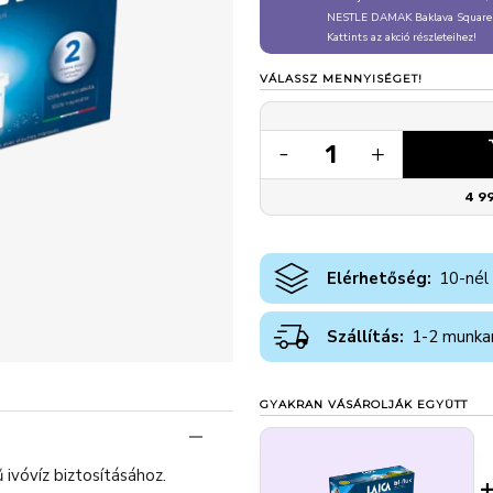
NESTLE DAMAK Baklava Square
Kattints az akció részleteihez!
VÁLASSZ MENNYISÉGET!
1
-
+
4 9
Elérhetőség:
10-nél
Szállítás:
1-2 munka
GYAKRAN VÁSÁROLJÁK EGYÜTT
 ivóvíz biztosításához.