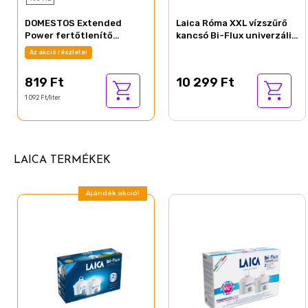
DOMESTOS Extended
Laica Róma XXL vízszűrő
Power fertőtlenítő
kancsó Bi-Flux univerzális
hatású folyékony
szűrőbetéttel
Az akció részletei
tisztítószer White & Shine
750 ml
819 Ft
10 299 Ft
1 092 Ft/liter
LAICA TERMÉKEK
Ajándék akció!