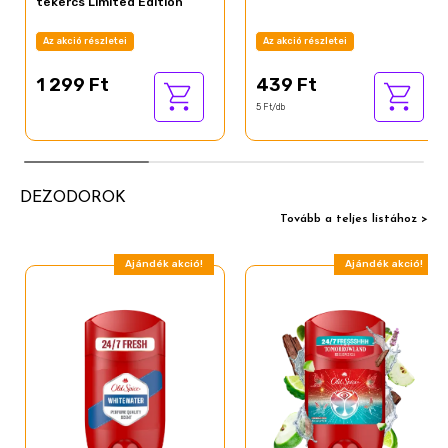
tekercs Limited Edition
Az akció részletei
Az akció részletei
1 299 Ft
439 Ft
5 Ft/db
DEZODOROK
Tovább a teljes listához >
Ajándék akció!
Ajándék akció!