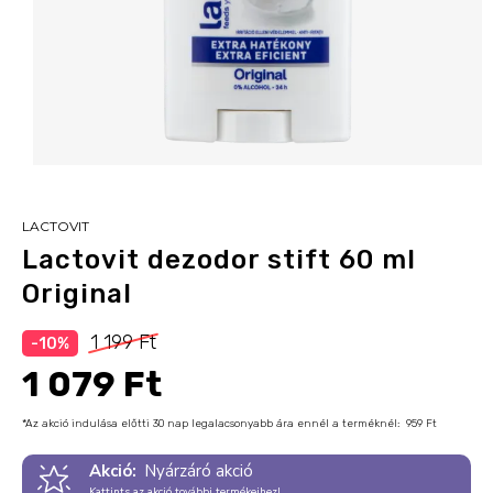
LACTOVIT
Lactovit dezodor stift 60 ml
Original
1 199 Ft
-10%
1 079 Ft
*Az akció indulása előtti 30 nap legalacsonyabb ára ennél a terméknél:
959 Ft
Akció:
Nyárzáró akció
Kattints az akció további termékeihez!