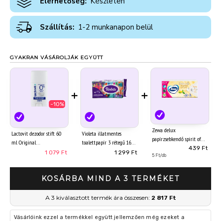
Elérhetőség:
Készleten
Szállítás:
1-2 munkanapon belül
GYAKRAN VÁSÁROLJÁK EGYÜTT
+
+
-10%
Zewa delux
Lactovit dezodor stift 60
Violeta illatmentes
papírzsebkendő spirit of
ml Original
toalettpapír 3 rétegű 16
tea 3 rétegű 90 db
439 Ft
tekercs Limited Edition
1 079 Ft
1 299 Ft
5 Ft/db
KOSÁRBA MIND A 3 TERMÉKET
A 3 kiválasztott termék ára összesen:
2 817 Ft
Vásárlóink ezzel a termékkel együtt jellemzően még ezeket a