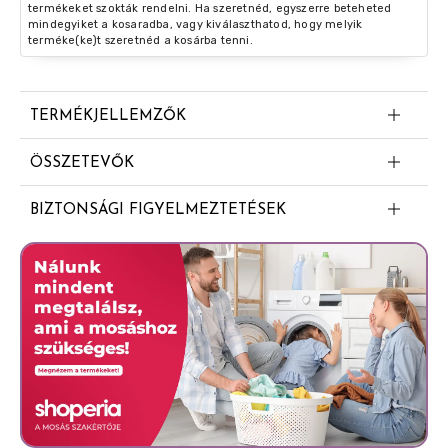
termékeket szokták rendelni. Ha szeretnéd, egyszerre beteheted
mindegyiket a kosaradba, vagy kiválaszthatod, hogy melyik
terméke(ke)t szeretnéd a kosárba tenni.
TERMÉKJELLEMZŐK
Irritáció elleni védelemmel
ÖSSZETEVŐK
Extra hatékony
Dipropylene glycol
BIZTONSÁGI FIGYELMEZTETÉSEK
Aqua (water)
NE NYELJE LE!
Propylene glycol
Glycerin
Stearic acid
Palmitic acid
Hydrolyzed milk protein
Calcium lactate
Parfum (fragrance)