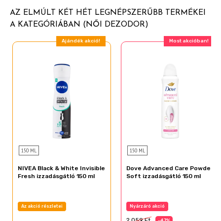
AZ ELMÚLT KÉT HÉT LEGNÉPSZERŰBB TERMÉKEI
Tocopheryl acetate
A KATEGÓRIÁBAN (NŐI DEZODOR)
Triclosan
Ajándék akció!
Most akcióban!
Sodium hydroxide
PEG-40 hydrogenated castor oil
Styrene/acrylates copolymer
Sodium dodecylbenzene sulfonate
Isotridecyl alcohol ethoxylated
Phenoxyethanol
Alpha isomethyl ionone
Benzyl benzoate
150 ML
150 ML
Butylphenyl methylpropional
NIVEA Black & White Invisible
Dove Advanced Care Powder
Fresh izzadásgátló 150 ml
Soft izzadásgátló 150 ml
Benzyl salicylate
Citronellol
Az akció részletei
Nyárzáró akció
Coumarin
2 059 Ft
-47%