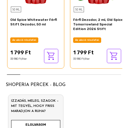
50 ML
50 ML
Old Spice Whitewater Férfi
Férfi Dezodor, 2 ml, Old Spice
Stift Dezodor, 50 ml
Tomorrowland Special
Edition 2026 Stift
Az akció részletei
Az akció részletei
1 799 Ft
1 799 Ft
35 980 Ft/liter
35 980 Ft/liter
SHOPERIA PERCEK - BLOG
IZZADÁS, MELEG, SZAGOK –
MIT TEGYÉL, HOGY FRISS
MARADJON A RUHA?
ELOLVASOM