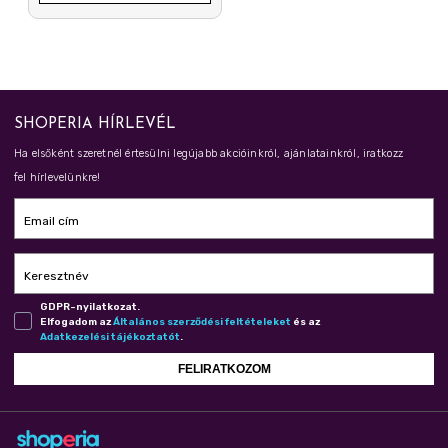
SHOPERIA HÍRLEVÉL
Ha elsőként szeretnél értesülni legújabb akcióinkról, ajánlatainkról, iratkozz
fel hírlevelünkre!
Email cím
Keresztnév
GDPR-nyilatkozat.
Elfogadom az
Ál­ta­lá­nos szer­ző­dé­si fel­té­te­le­ket
és az
Adat­ke­ze­lé­si tá­jé­koz­ta­tót
.
FELIRATKOZOM