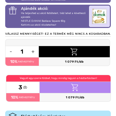
Ajándék akció:
Ha teljesíted az akció feltételeit, tiéd lehet a következő
ajándék:
NESTLE DAMAK Baklava Square 60g
Kattints az akció részleteihez!
VÁLASSZ MENNYISÉGET!
EZ A TERMÉK MÉG NINCS A KOSARADBAN.
1
-
+
10%
kedvezmény
1 079 Ft/db
Vegyél egyszerre többet, hogy mindig legyen a háztartásban!
3
db
10%
kedvezmény
1 079 Ft/db