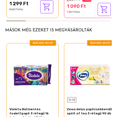
1 299 Ft
Limonene
1 090 Ft
8 660 Ft/liter
Farnesol
7 267 Ft/liter
Geraniol
Hexyl cinnamal
MÁSOK MÉG EZEKET IS MEGVÁSÁROLTÁK
Linalool
Ajándék akció!
Ajándék akció!
90 DB
Violeta illatmentes
Zewa delux papírzsebkendő
toalettpapír 3 rétegű 16
spirit of tea 3 rétegű 90 db