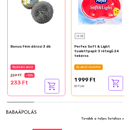
24 DB
Bonus Fém dörzsi 3 db
Perfex Soft & Light
toalettpapír 3 rétegű 24
tekercs
Nyárzáró akció
Az akció részletei
259 Ft
-10%
1 999 Ft
233 Ft
83 Ft/db
BABAÁPOLÁS
Tovább a teljes listához >