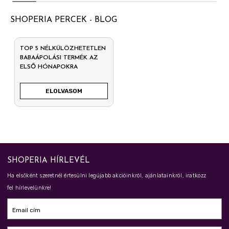
SHOPERIA PERCEK - BLOG
TOP 5 NÉLKÜLÖZHETETLEN
BABAÁPOLÁSI TERMÉK AZ
ELSŐ HÓNAPOKRA
ELOLVASOM
SHOPERIA HÍRLEVÉL
Ha elsőként szeretnél értesülni legújabb akcióinkról, ajánlatainkról, iratkozz
fel hírlevelünkre!
Email cím