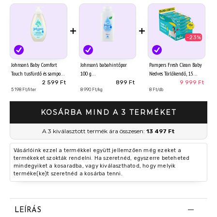
+
+
-23%
Johnson's Baby Comfort
Johnson's babahintőpor
Pampers Fresh Clean Baby
Touch tusfürdő és sampon
100 g
Nedves Törlőkendő, 15
500 ml
Csomag x 80 Törlőkendő
2 599 Ft
899 Ft
9 999 Ft
5 198 Ft/liter
8 990 Ft/kg
db Baba Nedves Törlőkendő
8 Ft/db
KOSÁRBA MIND A 3 TERMÉKET
A 3 kiválasztott termék ára összesen:
13 497 Ft
Vásárlóink ezzel a termékkel együtt jellemzően még ezeket a
termékeket szokták rendelni. Ha szeretnéd, egyszerre beteheted
mindegyiket a kosaradba, vagy kiválaszthatod, hogy melyik
terméke(ke)t szeretnéd a kosárba tenni.
LEÍRÁS