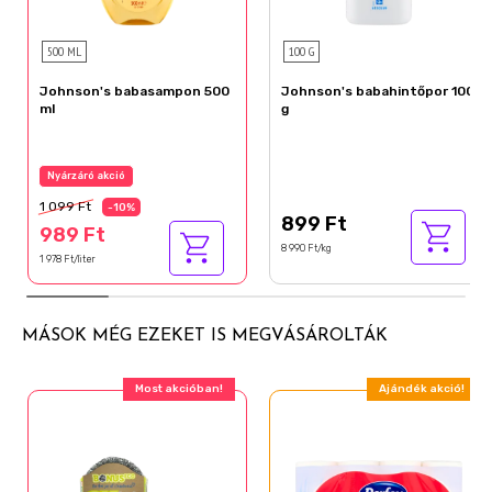
Tocopherol
Hydrogenated Palm Glycerides Citrate
500 ML
100 G
Johnson's babasampon 500
Johnson's babahintőpor 100
ml
g
Nyárzáró akció
1 099 Ft
-10%
899 Ft
989 Ft
8 990 Ft/kg
1 978 Ft/liter
MÁSOK MÉG EZEKET IS MEGVÁSÁROLTÁK
Most akcióban!
Ajándék akció!