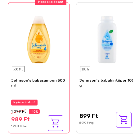
Most akcióban!
500 ML
100 G
Johnson's babasampon 500
Johnson's babahintőpor 100
ml
g
Nyárzáró akció
1 099 Ft
-10%
899 Ft
989 Ft
8 990 Ft/kg
1 978 Ft/liter