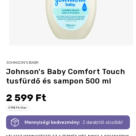
JOHNSON'S BABY
Johnson's Baby Comfort Touch
tusfürdő és sampon 500 ml
2 599 Ft
5 198 Ft/liter
Mennyiségi kedvezmény:
2 darabtól olcsóbb!