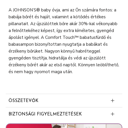
A JOHNSON’S® baby óvja, ami az Ön számára fontos: a
babája bőrét és haját, valamint a kötődés értékes
pillanatait. Az újszülöttek bőre akár 30%-kal vékonyabb
a felnőttekéhez képest, így extra kíméletes, gyengéd
ápolást igényel. A Comfort Touch™ babatusfürdő és
babasampon bizonyítottan nyugtatja a babákat és
érzékeny bőrüket. Nagyon könnyű habréteggel
gyengéden tisztítja, hidratálja és védi az újszülött
érzékeny bőrét akár az első naptól. Könnyen leöblíthető,
és nem hagy nyomot maga után.
ÖSSZETEVŐK
Aqua
BIZTONSÁGI FIGYELMEZTETÉSEK
Cocamidopropyl Betaine
FIGYELMEZTETÉS: Gyermekektől elzárva tartandó.