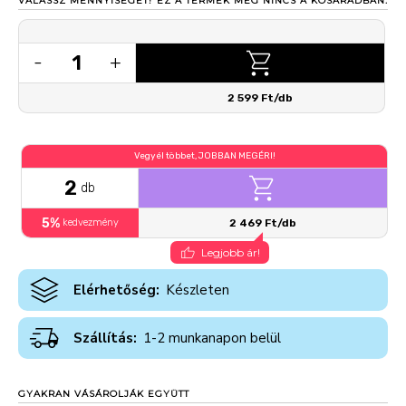
VÁLASSZ MENNYISÉGET!
EZ A TERMÉK MÉG NINCS A KOSARADBAN.
1
-
+
2 599 Ft/db
Vegyél többet, JOBBAN MEGÉRI!
2
db
5%
kedvezmény
2 469 Ft/db
Legjobb ár!
Elérhetőség:
Készleten
Szállítás:
1-2 munkanapon belül
GYAKRAN VÁSÁROLJÁK EGYÜTT