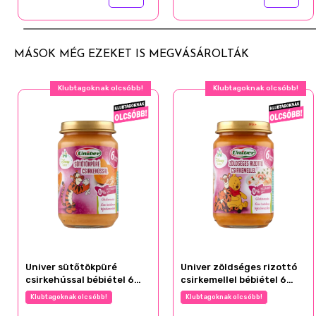
MÁSOK MÉG EZEKET IS MEGVÁSÁROLTÁK
Klubtagoknak olcsóbb!
Klubtagoknak olcsóbb!
Univer sütőtökpüré
Univer zöldséges rizottó
csirkehússal bébiétel 6
csirkemellel bébiétel 6
hónapos kortól 163 g
hónapos kortól 163 g
Klubtagoknak olcsóbb!
Klubtagoknak olcsóbb!