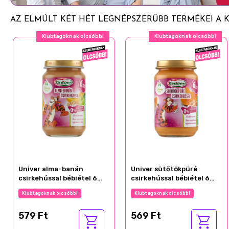
AZ ELMÚLT KÉT HÉT LEGNÉPSZERŰBB TERMÉKEI A K
Klubtagoknak olcsóbb!
Klubtagoknak olcsóbb!
Univer alma-banán
Univer sütőtökpüré
csirkehússal bébiétel 6
csirkehússal bébiétel 6
hónapos kortól 163 g
hónapos kortól 163 g
Klubtagoknak olcsóbb!
Klubtagoknak olcsóbb!
579 Ft
569 Ft