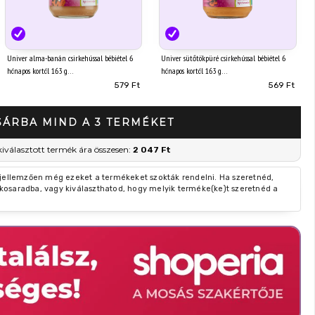
Univer alma-banán csirkehússal bébiétel 6
Univer sütőtökpüré csirkehússal bébiétel 6
hónapos kortól 163 g
hónapos kortól 163 g
579 Ft
569 Ft
SÁRBA MIND A 3 TERMÉKET
kiválasztott termék ára összesen:
2 047 Ft
 jellemzően még ezeket a termékeket szokták rendelni. Ha szeretnéd,
kosaradba, vagy kiválaszthatod, hogy melyik terméke(ke)t szeretnéd a