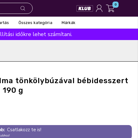
0
Összes kategória
Márkák
artás
ítási időkre lehet számítani.
alma tönkölybúzával bébidesszert
 190 g
bb:
Csatlakozz te is!
lubhoz!