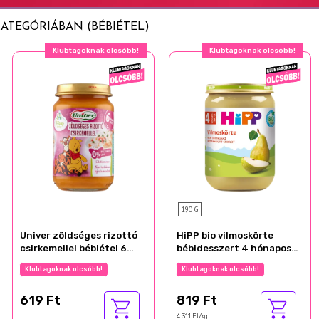
ATEGÓRIÁBAN (BÉBIÉTEL)
Klubtagoknak olcsóbb!
Klubtagoknak olcsóbb!
190 G
Univer zöldséges rizottó
HiPP bio vilmoskörte
csirkemellel bébiétel 6
bébidesszert 4 hónapos
hónapos kortól 163 g
kortól 190 g
Klubtagoknak olcsóbb!
Klubtagoknak olcsóbb!
619 Ft
819 Ft
4 311 Ft/kg