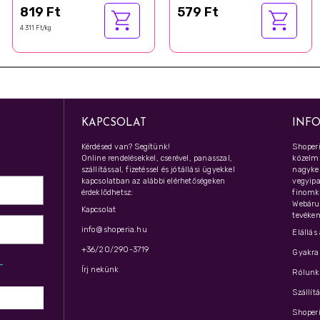
819 Ft
579 Ft
4 311 Ft/kg
KAPCSOLAT
INF
Kérdésed van? Segítünk!
Shoperi
Online rendelésekkel, cserével, panasszal,
közelmú
szállítással, fizetéssel és jótállási ügyekkel
nagyker
kapcsolatban az alábbi elérhetőségeken
vegyipar
érdeklődhetsz:
finomk
Webáru
Kapcsolat
tevéken
info@shoperia.hu
Elállás
+36/20/290-3719
Gyakran
z­
Írj nekünk
Rólunk 
Szállít
Shoperi