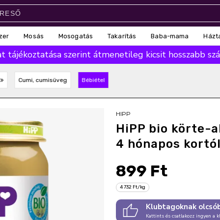
zer
Mosás
Mosogatás
Takarítás
Baba-mama
Házt
 tájékoztatása szerint átmenetileg kicsit hosszabb száll
S
Cumi, cumisüveg
Bébiétel
HIPP
HiPP bio körte-
4 hónapos kortól
899 Ft
4 732 Ft/kg
Klubtagoknak olcsó
Kattints és csatlakozz ingyen a k