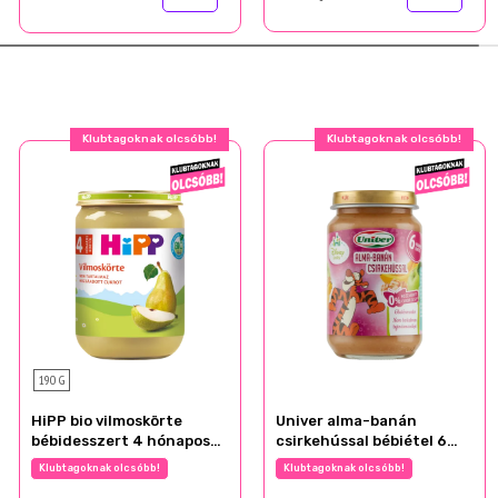
Klubtagoknak olcsóbb!
Klubtagoknak olcsóbb!
190 G
HiPP bio vilmoskörte
Univer alma-banán
bébidesszert 4 hónapos
csirkehússal bébiétel 6
kortól 190 g
hónapos kortól 163 g
Klubtagoknak olcsóbb!
Klubtagoknak olcsóbb!