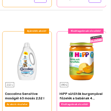
Ajándék akció!
Klubtagoknak olcsóbb!
2,52 L
190 G
Coccolino Sensitive
HiPP sütőtök burgonyával
mosógél 63 mosás 2,52 l
főzelék a babának 4
hónapos kortól 190 g
Az akció részletei
Klubtagoknak olcsóbb!