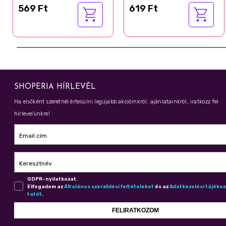
569 Ft
619 Ft
SHOPERIA HÍRLEVÉL
Ha elsőként szeretnél értesülni legújabb akcióinkról, ajánlatainkról, iratkozz fel
hírlevelünkre!
Email cím
Keresztnév
GDPR-nyilatkozat.
Elfogadom az
Ál­ta­lá­nos szer­ző­dé­si fel­té­te­le­ket
és az
Adat­ke­ze­lé­si tá­jé­ko
ta­tót
.
FELIRATKOZOM