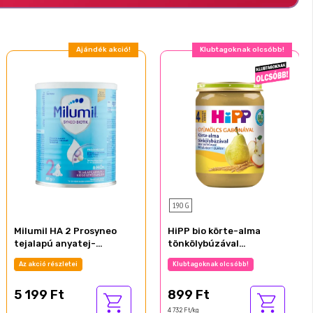
Ajándék akció!
Klubtagoknak olcsóbb!
190 G
Milumil HA 2 Prosyneo
HiPP bio körte-alma
tejalapú anyatej-
tönkölybúzával
kiegészítő tápszer 6 hó+
bébidesszert 4 hónapos
Az akció részletei
Klubtagoknak olcsóbb!
400 g
kortól 190 g
5 199 Ft
899 Ft
4 732 Ft/kg