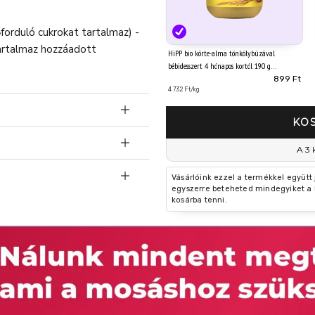
orduló cukrokat tartalmaz) -
artalmaz hozzáadott
HiPP bio körte-alma tönkölybúzával
bébidesszert 4 hónapos kortól 190 g
899 Ft
4 732 Ft/kg
KO
 Hipp
A 3 
Vásárlóink ezzel a termékkel együtt
egyszerre beteheted mindegyiket a 
kanalat. A termék a gyártás
kosárba tenni.
üveg állapotát. Ha a fedél
gi vákuumzár nyitásra kattan.