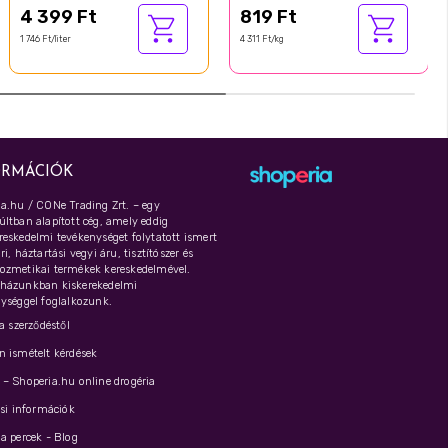
4 399 Ft
819 Ft
1 746 Ft/liter
4 311 Ft/kg
ORMÁCIÓK
a.hu / CONe Trading Zrt. – egy
ltban alapított cég, amely eddig
eskedelmi tevékenységet folytatott ismert
i, háztartási vegyi áru, tisztítószer és
ozmetikai termékek kereskedelmével.
házunkban kiskerekedelmi
ységgel foglalkozunk.
 a szerződéstől
 ismételt kérdések
– Shoperia.hu online drogéria
ási információk
a percek - Blog