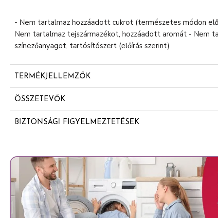
- Nem tartalmaz hozzáadott cukrot (természetes módon előf
Nem tartalmaz tejszármazékot, hozzáadott aromát - Nem t
színezőanyagot, tartósítószert (előírás szerint)
TERMÉKJELLEMZŐK
Bio - Prémium minőség - Személyes garanciával - Stefan
ÖSSZETEVŐK
Gyümölcs gabonával
Gyümölcs* 78% (körtepüré* 40%, almapüré* 38%)
Nem tartalmaz hozzáadott cukrot
BIZTONSÁGI FIGYELMEZTETÉSEK
Ivóvíz
Az üveg sérülésének elkerülése érdekében ne használjon fém
Teljes kiőrlésű tönkölybúzaliszt* 4%
helyét sértetlenül hagyta el. Felbontás előtt ellenőrizze az 
Tönkölybúzadara* 1,5%
közepe benyomható kérjük cserélje ki a terméket. A biztonsá
Citromlé*
Antioxidáns: aszkorbinsav
*Ökológiai gazdaságokból