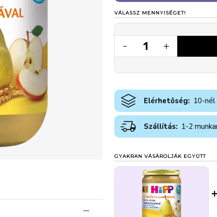
VÁLASSZ MENNYISÉGET!
1
-
+
Elérhetőség:
10-nél
Szállítás:
1-2 munka
GYAKRAN VÁSÁROLJÁK EGYÜTT