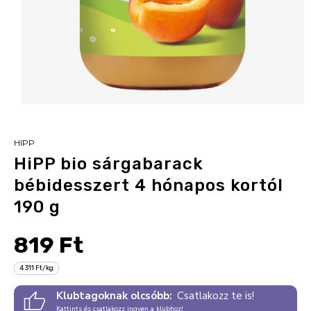
HIPP
HiPP bio sárgabarack
bébidesszert 4 hónapos kortól
190 g
819 Ft
4 311 Ft/kg
Klubtagoknak olcsóbb:
Csatlakozz te is!
Kattints és csatlakozz ingyen a klubhoz!