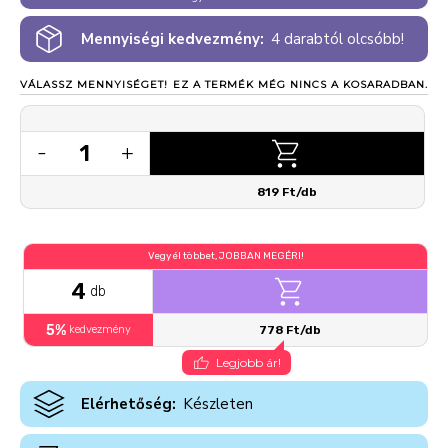
Mennyiségi kedvezmény:
4 darabtól olcsóbb!
VÁLASSZ MENNYISÉGET!
EZ A TERMÉK MÉG NINCS A KOSARADBAN.
1
-
+
819 Ft/db
Vegyél többet, JOBBAN MEGÉRI!
4
db
5%
kedvezmény
778 Ft/db
Legjobb ár!
Elérhetőség:
Készleten