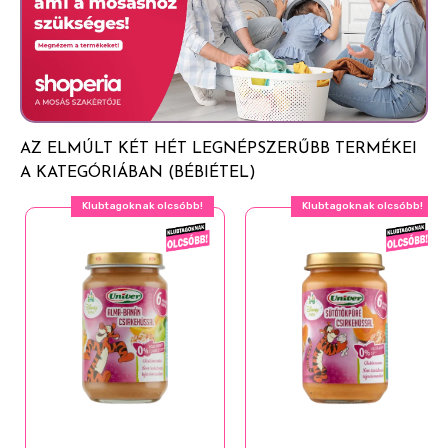
cserélje ki a terméket. A biztonsági vákuumzár nyitásra
Antioxidáns: aszkorbinsav
kattan.
*Ökológiai gazdaságokból
AZ ELMÚLT KÉT HÉT LEGNÉPSZERŰBB TERMÉKEI
A KATEGÓRIÁBAN (BÉBIÉTEL)
Klubtagoknak olcsóbb!
Klubtagoknak olcsóbb!