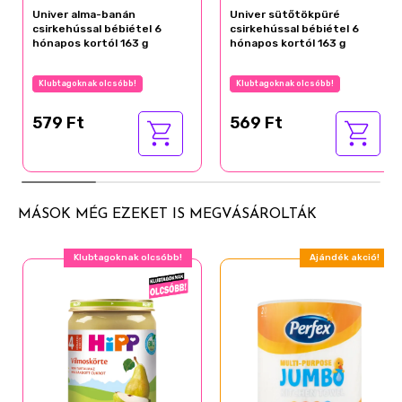
Univer alma-banán
Univer sütőtökpüré
csirkehússal bébiétel 6
csirkehússal bébiétel 6
hónapos kortól 163 g
hónapos kortól 163 g
Klubtagoknak olcsóbb!
Klubtagoknak olcsóbb!
579 Ft
569 Ft
MÁSOK MÉG EZEKET IS MEGVÁSÁROLTÁK
Klubtagoknak olcsóbb!
Ajándék akció!