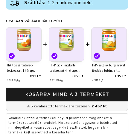
Szállítás:
1-2 munkanapon belül
GYAKRAN VÁSÁROLJÁK EGYÜTT
+
+
HiPP bio sárgabarack
HiPP bio vilmoskörte
HiPP sütőtök burgonyával
bébidesszert 4 hónapos
bébidesszert 4 hónapos
főzelék a babának 4
kortól 190 g
kortól 190 g
hónapos kortól 190 g
819 Ft
819 Ft
819 Ft
4 311 Ft/kg
4 311 Ft/kg
4 311 Ft/kg
KOSÁRBA MIND A 3 TERMÉKET
A 3 kiválasztott termék ára összesen:
2 457 Ft
Vásárlóink ezzel a termékkel együtt jellemzően még ezeket a
termékeket szokták rendelni. Ha szeretnéd, egyszerre beteheted
mindegyiket a kosaradba, vagy kiválaszthatod, hogy melyik
terméke(ke)t szeretnéd a kosárba tenni.