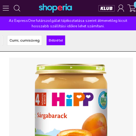
Az ExpressOne futárszolgálat tájékoztatása szerint átmenetileg kicsit
Népszerű kategóriák
hosszabb szállítási időkre lehet számítani.
Szépségápolás
Élelmiszer
Mosás
Mosogatás
Cumi, cumisüveg
Bébiétel
Takarítás
Baba-mama
Háztartás
Népszerű márkák
Pampers
Lenor
Finish
Violeta
Coccolino
Népszerű keresések
leukoplast
ariel
lenor
finish
pampers