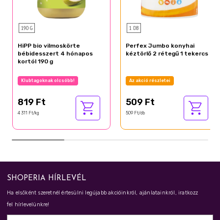
190 G
1 DB
HiPP bio vilmoskörte
Perfex Jumbo konyhai
bébidesszert 4 hónapos
kéztörlő 2 rétegű 1 tekercs
kortól 190 g
Klubtagoknak olcsóbb!
Az akció részletei
819 Ft
509 Ft
4 311 Ft/kg
509 Ft/db
SHOPERIA HÍRLEVÉL
Ha elsőként szeretnél értesülni legújabb akcióinkról, ajánlatainkról, iratkozz
fel hírlevelünkre!