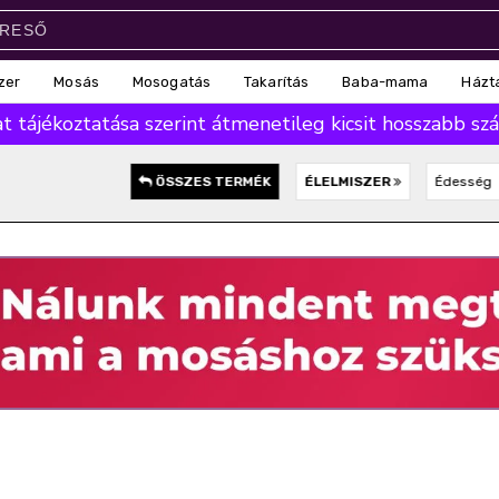
zer
Mosás
Mosogatás
Takarítás
Baba-mama
Házt
 tájékoztatása szerint átmenetileg kicsit hosszabb száll
ÖSSZES TERMÉK
ÉLELMISZER
Édesség