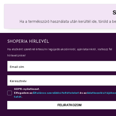
Ha a termékszűrő használata után kerültél ide, töröld a b
SHOPERIA HÍRLEVÉL
Ha elsőként szeretnél értesülni legújabb akcióinkról, ajánlatainkról, iratkozz fel
hírlevelünkre!
Email cím
Keresztnév
GDPR-nyilatkozat.
Elfogadom az
Ál­ta­lá­nos szer­ző­dé­si fel­té­te­le­ket
és az
Adat­ke­ze­lé­si tá­jé­ko
ta­tót
.
FELIRATKOZOM