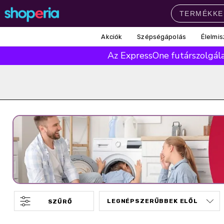
Akciók
Szépségápolás
Élelmis
Népszerű kategóriák
Az ExpressOne futárszolgálat
Szépségápolás
Élelmiszer
Mosás
Mosogatás
Takarítás
Baba-mama
Háztartás
Népszerű márkák
Pampers
Lenor
Finish
Violeta
Coccolino
Népszerű keresések
leukoplast
ariel
lenor
finish
pampers
SZŰRŐ