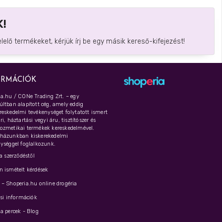
!
elő termékeket, kérjük írj be egy másik kereső-kifejezést!
ORMÁCIÓK
a.hu / CONe Trading Zrt. – egy
ltban alapított cég, amely eddig
eskedelmi tevékenységet folytatott ismert
i, háztartási vegyi áru, tisztítószer és
ozmetikai termékek kereskedelmével.
házunkban kiskerekedelmi
ységgel foglalkozunk.
 a szerződéstől
 ismételt kérdések
– Shoperia.hu online drogéria
ási információk
a percek - Blog