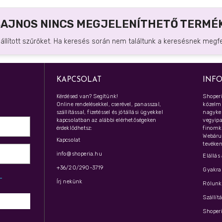
SAJNOS NINCS MEGJELENÍTHETŐ TERMÉK
eállított szűrőket. Ha keresés során nem találtunk a keresésnek megfel
KAPCSOLAT
INF
Kérdésed van? Segítünk!
Shoperi
Online rendelésekkel, cserével, panasszal,
közelmú
szállítással, fizetéssel és jótállási ügyekkel
nagyker
kapcsolatban az alábbi elérhetőségeken
vegyipar
érdeklődhetsz:
finomk
Webáru
Kapcsolat
tevéken
info@shoperia.hu
Elállás
+36/20/290-3719
Gyakran
z­
Írj nekünk
Rólunk 
Szállít
Shoperi