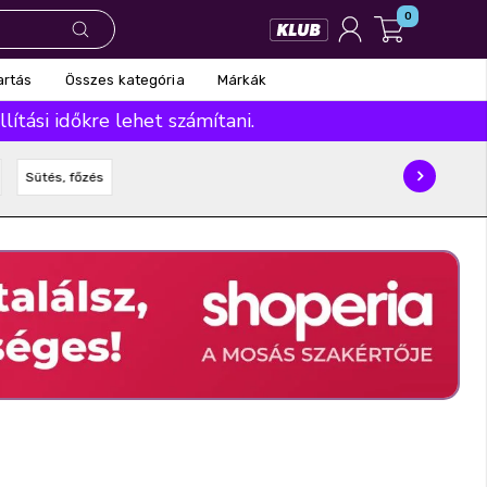
0
Összes kategória
Márkák
artás
ítási időkre lehet számítani.
Sütés, főzés