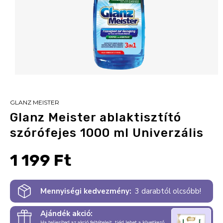
GLANZ MEISTER
Glanz Meister ablaktisztító
szórófejes 1000 ml Univerzális
1 199 Ft
Mennyiségi kedvezmény:
3 darabtól olcsóbb!
Ajándék akció:
Ha teljesíted az akció feltételeit, tiéd lehet a következő