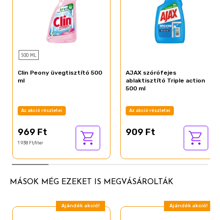
500 ML
Clin Peony üvegtisztító 500
AJAX szórófejes
ml
ablaktisztító Triple action
500 ml
Az akció részletei
Az akció részletei
969 Ft
909 Ft
1 938 Ft/liter
MÁSOK MÉG EZEKET IS MEGVÁSÁROLTÁK
Ajándék akció!
Ajándék akció!