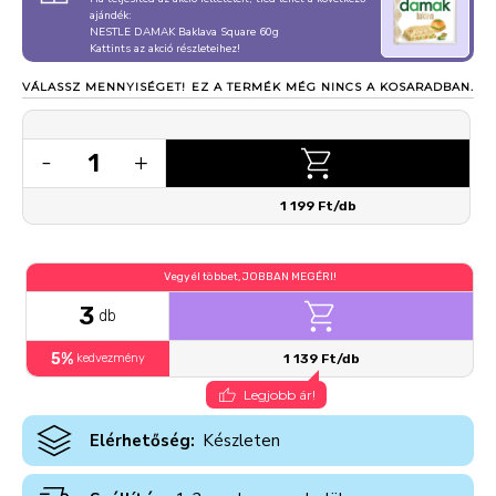
ajándék:
NESTLE DAMAK Baklava Square 60g
Kattints az akció részleteihez!
VÁLASSZ MENNYISÉGET!
EZ A TERMÉK MÉG NINCS A KOSARADBAN.
1
-
+
1 199 Ft/db
Vegyél többet, JOBBAN MEGÉRI!
3
db
5%
kedvezmény
1 139 Ft/db
Legjobb ár!
Elérhetőség:
Készleten