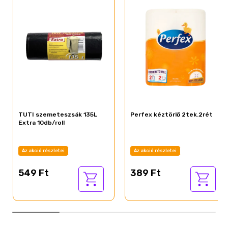
TUTI szemeteszsák 135L
Perfex kéztörlő 2tek.2rét
Extra 10db/roll
Az akció részletei
Az akció részletei
549 Ft
389 Ft