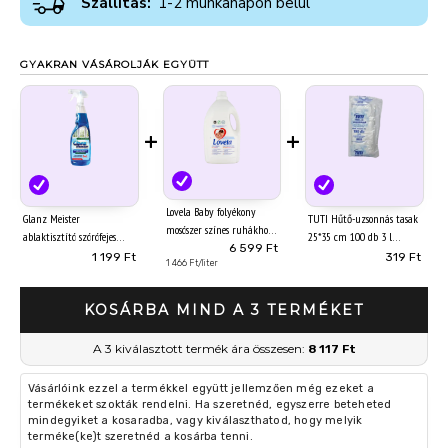
Szállítás:
1-2 munkanapon belül
GYAKRAN VÁSÁROLJÁK EGYÜTT
+
+
Lovela Baby folyékony
Glanz Meister
TUTI Hűtő-uzsonnás tasak
mosószer színes ruhákhoz
ablaktisztító szórófejes
25*35 cm 100 db 3 l
50 mosás 4,5 l
6 599 Ft
1000 ml Univerzális
1 199 Ft
319 Ft
1 466 Ft/liter
KOSÁRBA MIND A 3 TERMÉKET
A 3 kiválasztott termék ára összesen:
8 117 Ft
Vásárlóink ezzel a termékkel együtt jellemzően még ezeket a
termékeket szokták rendelni. Ha szeretnéd, egyszerre beteheted
mindegyiket a kosaradba, vagy kiválaszthatod, hogy melyik
terméke(ke)t szeretnéd a kosárba tenni.