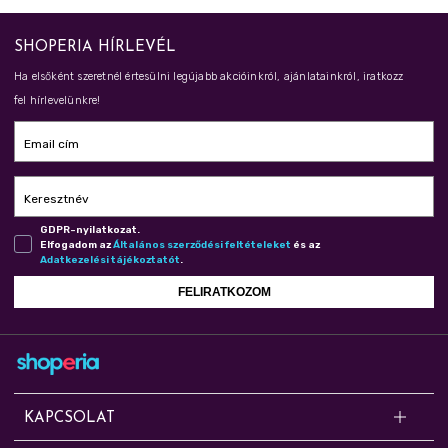
SHOPERIA HÍRLEVÉL
Ha elsőként szeretnél értesülni legújabb akcióinkról, ajánlatainkról, iratkozz
fel hírlevelünkre!
Email cím
Keresztnév
GDPR-nyilatkozat.
Elfogadom az
Ál­ta­lá­nos szer­ző­dé­si fel­té­te­le­ket
és az
Adat­ke­ze­lé­si tá­jé­koz­ta­tót
.
FELIRATKOZOM
KAPCSOLAT