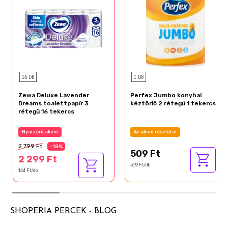
16 DB
1 DB
Zewa Deluxe Lavender
Perfex Jumbo konyhai
Dreams toalettpapír 3
kéztörlő 2 rétegű 1 tekercs
rétegű 16 tekercs
Nyárzáró akció
Az akció részletei
2 799 Ft
-18%
509 Ft
2 299 Ft
509 Ft/db
144 Ft/db
SHOPERIA PERCEK - BLOG