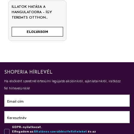
ILLATOK HATÁSA A
HANGULATODRA – ÍGY
TEREMTS OTTHON
HARMÓNIÁT
ELOLVASOM
SHOPERIA HÍRLEVÉL
Ha elsőként szeretnél értesülni legújabb akcióinkról, ajánlatainkról, iratkozz
fel hírlevelünkre!
Email cím
Keresztnév
GDPR-nyilatkozat.
Elfogadom az
Ál­ta­lá­nos szer­ző­dé­si fel­té­te­le­ket
és az