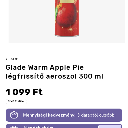
GLADE
Glade Warm Apple Pie
légfrissítő aeroszol 300 ml
1 099 Ft
3 663 Ft/liter
Mennyiségi kedvezmény:
3 darabtól olcsóbb!