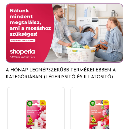
Glade® légfrissítő aeroszol - Warm Apple Pie™
Figyelem Tűzveszélyes aeroszol. Az edényben
túlnyomás uralkodik: hő hatására megrepedhet.
Gyermekektől elzárva tartandó. Napfénytől védendő.
Nem érheti 50°C hőmérsékletet meghaladó hő. Hőtől,
forró felületektől, szikrától, nyílt lángtól és más
gyújtóforrástól távol tartandó. Tilos a dohányzás. Tilos
nyílt lángra vagy más gyújtóforrásra permetezni. Ne
lyukassza ki vagy égesse el, még használat után sem. A
légfrissítők használata nem helyettesíti a megfelelő
A HÓNAP LEGNÉPSZERŰBB TERMÉKEI EBBEN A
higiéniát. Az illatokra érzékeny vásárlók használják kellő
KATEGÓRIÁBAN (LÉGFRISSÍTŐ ÉS ILLATOSÍTÓ)
elővigyázatossággal a terméket. Csak jól szellőztetett
helyen használható. UFI: AXHT-73SS-S00E-1GDE