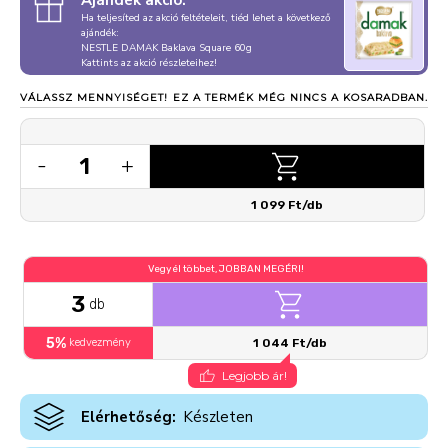
Ajándék akció:
Ha teljesíted az akció feltételeit, tiéd lehet a következő
ajándék:
NESTLE DAMAK Baklava Square 60g
Kattints az akció részleteihez!
VÁLASSZ MENNYISÉGET!
EZ A TERMÉK MÉG NINCS A KOSARADBAN.
1
-
+
1 099 Ft/db
Vegyél többet, JOBBAN MEGÉRI!
3
db
5%
kedvezmény
1 044 Ft/db
Legjobb ár!
Elérhetőség:
Készleten