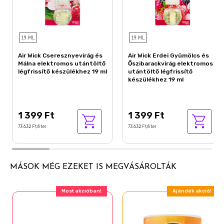
19 ML
19 ML
Air Wick Cseresznyevirág és
Air Wick Erdei Gyümölcs és
Málna elektromos utántöltő
Őszibarackvirág elektromos
légfrissítő készülékhez 19 ml
utántöltő légfrissítő
készülékhez 19 ml
1 399 Ft
1 399 Ft
73 632 Ft/liter
73 632 Ft/liter
MÁSOK MÉG EZEKET IS MEGVÁSÁROLTÁK
Most akcióban!
Ajándék akció!