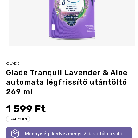
GLADE
Glade Tranquil Lavender & Aloe
automata légfrissítő utántöltő
269 ml
1 599 Ft
5 944 Ft/liter
Mennyiségi kedvezmény:
2 darabtól olcsóbb!