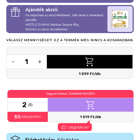
Ajándék akció:
Ha teljesíted az akció feltételeit, tiéd lehet a következő
ajándék:
NESTLE DAMAK Baklava Square 60g
Kattints az akció részleteihez!
VÁLASSZ MENNYISÉGET!
EZ A TERMÉK MÉG NINCS A KOSARADBAN.
1
-
+
1 599 Ft/db
Vegyél többet, JOBBAN MEGÉRI!
2
db
5%
kedvezmény
1 519 Ft/db
Legjobb ár!