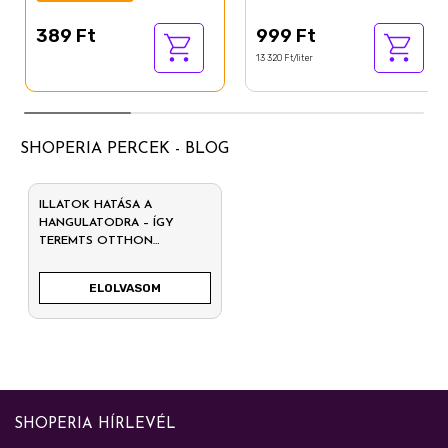
389 Ft
999 Ft
13 320 Ft/liter
SHOPERIA PERCEK - BLOG
ILLATOK HATÁSA A
HANGULATODRA – ÍGY
TEREMTS OTTHON
HARMÓNIÁT
ELOLVASOM
SHOPERIA HÍRLEVÉL