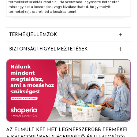
termékeket szokták rendelni. Ha szeretnéd, egyszerre beteheted
mindegyiket a kosaradba, vagy kiválaszthatod, hogy melyik
terméke(ke)t szeretnéd a kosárba tenni.
TERMÉKJELLEMZŐK
Akár 2 hónapig tartó illat
BIZTONSÁGI FIGYELMEZTETÉSEK
A tisztaság hosszan tartó illatáért
Glade® automata légfrissítő utántöltő - Tranquil
Illóolajokkal gazdagított illat
Lavender & Aloe Tartalmaz: aceton Veszély Rendkívül
tűzveszélyes aeroszol. Az edényben túlnyomás
uralkodik: hő hatására megrepedhet. Súlyos
szemirritációt okoz. Álmosságot vagy szédülést
okozhat. Orvosi tanácsadás esetén tartsa kéznél a
termék edényét vagy címkéjét. Gyermekektől elzárva
tartandó. SZEMBE KERÜLÉS ESETÉN: Több percig
tartó óvatos öblítés vízzel. Adott esetben a
kontaktlencsék eltávolítása, ha könnyen megoldható. Az
AZ ELMÚLT KÉT HÉT LEGNÉPSZERŰBB TERMÉKEI
öblítés folytatása. Ha a szemirritáció nem múlik el: