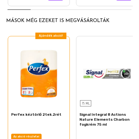
MÁSOK MÉG EZEKET IS MEGVÁSÁROLTÁK
Ajándék akció!
75 ML
Perfex kéztörlő 2tek.2rét
Signal Integral 8 Actions
Nature Elements Charbon
fogkrém 75 ml
Az akció részletei