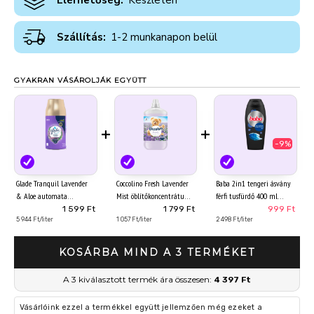
Elérhetőség:
Készleten
Szállítás:
1-2 munkanapon belül
GYAKRAN VÁSÁROLJÁK EGYÜTT
+
+
-9%
Glade Tranquil Lavender
Coccolino Fresh Lavender
Baba 2in1 tengeri ásvány
& Aloe automata
Mist öblítőkoncentrátum
férfi tusfürdő 400 ml
légfrissítő utántöltő 269
74 mosás 1702 ml
1 599 Ft
1 799 Ft
999 Ft
ml
5 944 Ft/liter
1 057 Ft/liter
2 498 Ft/liter
KOSÁRBA MIND A 3 TERMÉKET
A 3 kiválasztott termék ára összesen:
4 397 Ft
Vásárlóink ezzel a termékkel együtt jellemzően még ezeket a