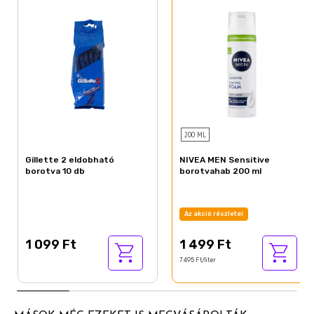
Nem véletlen, hogy a Gillette már 100 éve jelen
van a piacon – a Gillette tudja, mire van szükségük a
férfiaknak a borotválkozáshoz
200 ML
Gillette 2 eldobható
NIVEA MEN Sensitive
borotva 10 db
borotvahab 200 ml
Az akció részletei
1 099 Ft
1 499 Ft
7 495 Ft/liter