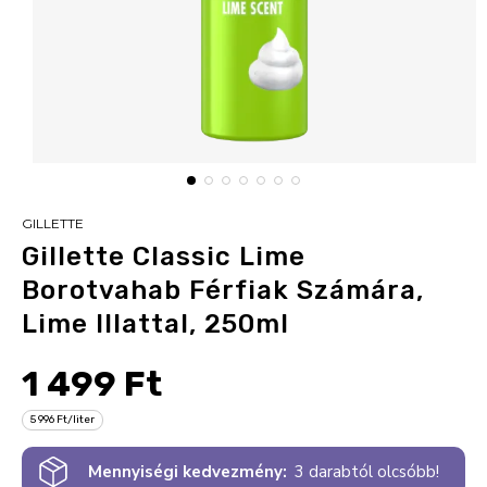
GILLETTE
Gillette Classic Lime
Borotvahab Férfiak Számára,
Lime Illattal, 250ml
1 499 Ft
5 996 Ft/liter
Mennyiségi kedvezmény:
3 darabtól olcsóbb!