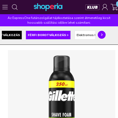
Az ExpressOne futárszolgálat tájékoztatása szerint átmenetileg kicsit
Népszerű kategóriák
hosszabb szállítási időkre lehet számítani.
Szépségápolás
Élelmiszer
Mosás
Mosogatás
OTVÁLKOZÁS
FÉRFI BOROTVÁLKOZÁS
Elektromos borotválkozás
Takarítás
Baba-mama
Háztartás
Népszerű márkák
Pampers
Lenor
Finish
Violeta
Coccolino
Népszerű keresések
leukoplast
ariel
lenor
finish
pampers