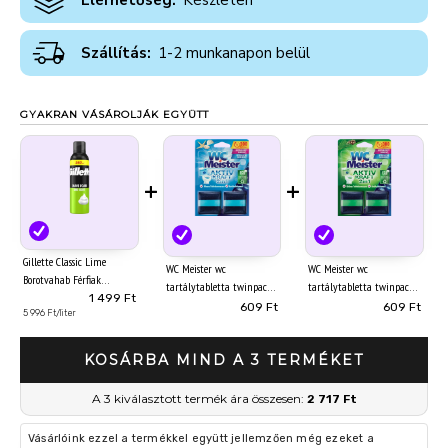
Elérhetőség:
Készleten
Szállítás:
1-2 munkanapon belül
GYAKRAN VÁSÁROLJÁK EGYÜTT
+
+
Gillette Classic Lime
WC Meister wc
WC Meister wc
Borotvahab Férfiak
tartálytabletta twinpack
tartálytabletta twinpack
Számára, Lime Illattal,
1 499 Ft
2x50 g Óceán
2x50 g Erdő
609 Ft
609 Ft
250ml
5 996 Ft/liter
KOSÁRBA MIND A 3 TERMÉKET
A 3 kiválasztott termék ára összesen:
2 717 Ft
Vásárlóink ezzel a termékkel együtt jellemzően még ezeket a