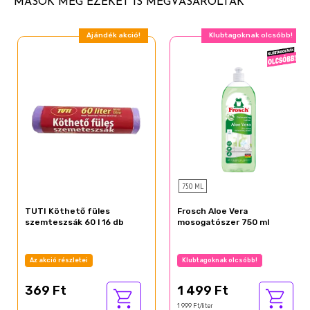
MÁSOK MÉG EZEKET IS MEGVÁSÁROLTÁK
Ajándék akció!
Klubtagoknak olcsóbb!
750 ML
TUTI Köthető füles
Frosch Aloe Vera
szemteszsák 60 l 16 db
mosogatószer 750 ml
Az akció részletei
Klubtagoknak olcsóbb!
369 Ft
1 499 Ft
1 999 Ft/liter