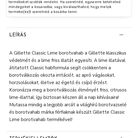
termékeket szokták rendelni. Ha szeretnéd, egyszerre beteheted
mindegyiket a kosaradba, vagy kiválaszthatod, hogy melyik
terméke(ke)t szeretnéd a kosárba tenni.
LEÍRÁS
A Gillette Classic Lime borotvahab a Gillette klasszikus
védelmét és a lime friss illatát egyesíti. A lime illatával
átitatott Classic habformula segít csökkenteni a
borotválkozás okozta irritációt, az apró vágásokat,
horzsolásokat, illetve az égető és csípő érzést.
Koronázza meg a borotválkozás élményét friss, citrusos
lime-illattal; így biztosan készen áll a nap kihívásaira!
Mutassa mindig a legjobb arcát a világhírű borotvazselé
és borotvahab márka férfiaknak készült Gillette Classic
Lime borotvahab termékével!