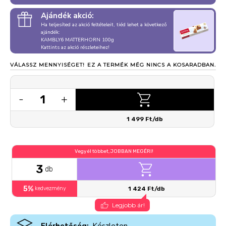
Ajándék akció:
Ha teljesíted az akció feltételeit, tiéd lehet a következő
ajándék:
KAMBLY6 MATTERHORN 100g
Kattints az akció részleteihez!
VÁLASSZ MENNYISÉGET!
EZ A TERMÉK MÉG NINCS A KOSARADBAN.
1
-
+
1 499 Ft/db
Vegyél többet, JOBBAN MEGÉRI!
3
db
5%
kedvezmény
1 424 Ft/db
Legjobb ár!