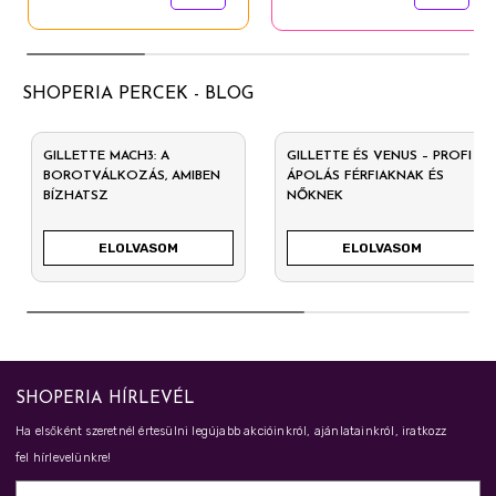
SHOPERIA PERCEK - BLOG
GILLETTE MACH3: A
GILLETTE ÉS VENUS – PROFI
BOROTVÁLKOZÁS, AMIBEN
ÁPOLÁS FÉRFIAKNAK ÉS
BÍZHATSZ
NŐKNEK
ELOLVASOM
ELOLVASOM
SHOPERIA HÍRLEVÉL
Ha elsőként szeretnél értesülni legújabb akcióinkról, ajánlatainkról, iratkozz
fel hírlevelünkre!