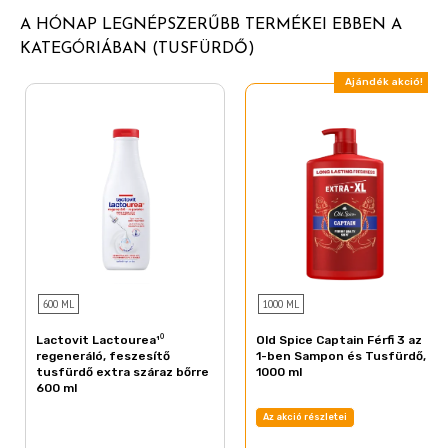
Glyceryl Oleate
A HÓNAP LEGNÉPSZERŰBB TERMÉKEI EBBEN A
Sodium Ascorbyl Phosphate
KATEGÓRIÁBAN (TUSFÜRDŐ)
Dicaprylyl Ether
Ajándék akció!
Trisodium Dicarboxymethyl Alaninate
PEG-7 Glyceryl Cocoate
PEG-120 Methyl Glucose Dioleate
PEG-200 Hydrogenated Glyceryl Palmate
Citric Acid
Sodium Hydroxide
Linalool
600 ML
1000 ML
Tetramethyl Acetyloctahydronaphthalenes
Lactovit Lactourea¹⁰
Old Spice Captain Férfi 3 az
Citronellol
regeneráló, feszesítő
1-ben Sampon és Tusfürdő,
tusfürdő extra száraz bőrre
1000 ml
Geraniol
600 ml
Benzyl Alcohol
Az akció részletei
Sodium Benzoate