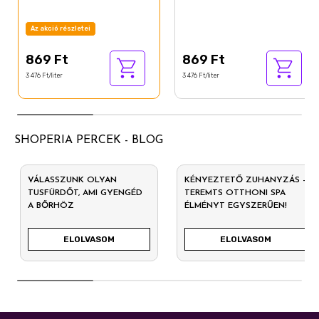
Az akció részletei
869 Ft
869 Ft
3 476 Ft/liter
3 476 Ft/liter
SHOPERIA PERCEK - BLOG
VÁLASSZUNK OLYAN
KÉNYEZTETŐ ZUHANYZÁS –
TUSFÜRDŐT, AMI GYENGÉD
TEREMTS OTTHONI SPA
A BŐRHÖZ
ÉLMÉNYT EGYSZERŰEN!
ELOLVASOM
ELOLVASOM