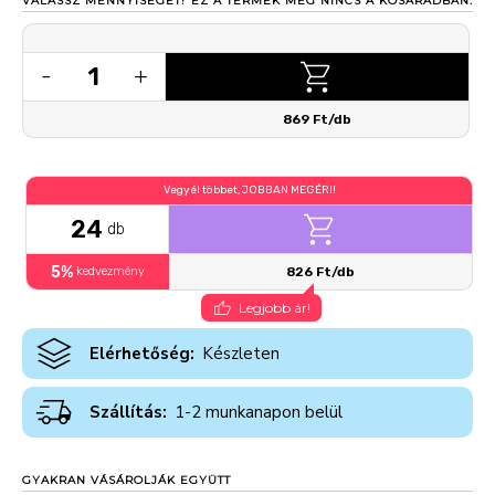
VÁLASSZ MENNYISÉGET!
EZ A TERMÉK MÉG NINCS A KOSARADBAN.
1
-
+
869 Ft/db
Vegyél többet, JOBBAN MEGÉRI!
24
db
5%
kedvezmény
826 Ft/db
Legjobb ár!
Elérhetőség:
Készleten
Szállítás:
1-2 munkanapon belül
GYAKRAN VÁSÁROLJÁK EGYÜTT