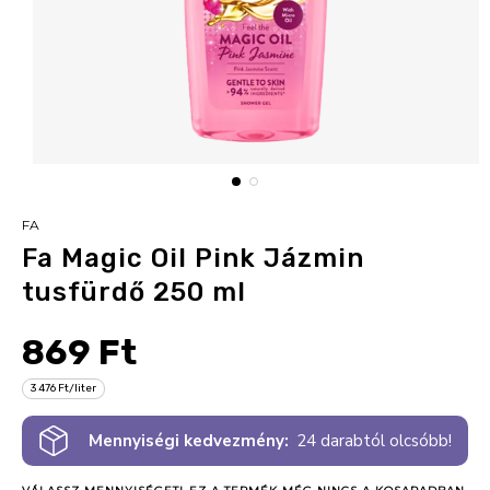
FA
Fa Magic Oil Pink Jázmin
tusfürdő 250 ml
869 Ft
3 476 Ft/liter
Mennyiségi kedvezmény:
24 darabtól olcsóbb!