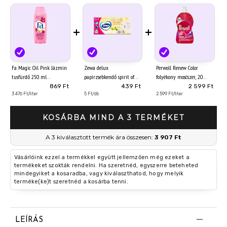
+
+
Fa Magic Oil Pink Jázmin
Zewa delux
Perwoll Renew Color
tusfürdő 250 ml
papírzsebkendő spirit of
folyékony mosószer, 20
tea 3 rétegű 90 db
mosás, 1000 ml
869 Ft
439 Ft
2 599 Ft
3 476 Ft/liter
5 Ft/db
2 599 Ft/liter
KOSÁRBA MIND A 3 TERMÉKET
A 3 kiválasztott termék ára összesen:
3 907 Ft
Vásárlóink ezzel a termékkel együtt jellemzően még ezeket a
termékeket szokták rendelni. Ha szeretnéd, egyszerre beteheted
mindegyiket a kosaradba, vagy kiválaszthatod, hogy melyik
terméke(ke)t szeretnéd a kosárba tenni.
LEÍRÁS