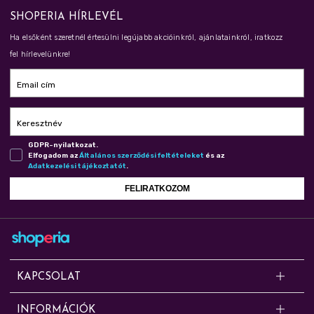
SHOPERIA HÍRLEVÉL
Ha elsőként szeretnél értesülni legújabb akcióinkról, ajánlatainkról, iratkozz
fel hírlevelünkre!
Email cím
Keresztnév
GDPR-nyilatkozat.
Elfogadom az
Ál­ta­lá­nos szer­ző­dé­si fel­té­te­le­ket
és az
Adat­ke­ze­lé­si tá­jé­koz­ta­tót
.
FELIRATKOZOM
KAPCSOLAT
Kérdésed van? Segítünk!
INFORMÁCIÓK