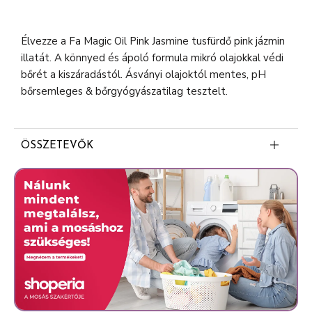
Élvezze a Fa Magic Oil Pink Jasmine tusfürdő pink jázmin
illatát. A könnyed és ápoló formula mikró olajokkal védi
bőrét a kiszáradástól. Ásványi olajoktól mentes, pH
bőrsemleges & bőrgyógyászatilag tesztelt.
ÖSSZETEVŐK
Aqua (Water, Eau)
Sodium Laureth Sulfate
Sodium Chloride
Cocamidopropyl Betaine
Parfum (Fragrance)
Glyceryl Laurate
Decyl Glucoside