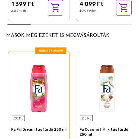
1 399 Ft
4 099 Ft
CI 16035 (Red 40)
2 332 Ft/liter
4 099 Ft/liter
CI 17200 (Red 33)
MÁSOK MÉG EZEKET IS MEGVÁSÁROLTÁK
Ajándék akció!
250 ML
250 ML
Fa Fiji Dream tusfürdő 250 ml
Fa Coconut Milk tusfürdő
250 ml