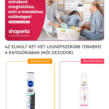
Steareth-21
PPG-15 Stearyl Ether
Parfum (Fragrance)
Hexyl Cinnamal
Tetramethyl Acetyloctahydronaphthalenes
Limonene
AZ ELMÚLT KÉT HÉT LEGNÉPSZERŰBB TERMÉKEI
Citrus Aurantium Peel Oil
A KATEGÓRIÁBAN (NŐI DEZODOR)
Dimethyl Phenethyl Acetate
Ajándék akció!
Most akcióban!
Amyl Salicylate
Eugenol
Citronellol