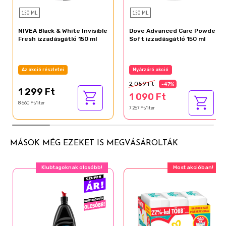
150 ML
150 ML
NIVEA Black & White Invisible
Dove Advanced Care Powder
Fresh izzadásgátló 150 ml
Soft izzadásgátló 150 ml
Az akció részletei
Nyárzáró akció
2 059 Ft
-47%
1 299 Ft
1 090 Ft
8 660 Ft/liter
7 267 Ft/liter
MÁSOK MÉG EZEKET IS MEGVÁSÁROLTÁK
Klubtagoknak olcsóbb!
Most akcióban!