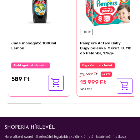
110 DB
Jade mosogató 1000ml
Pampers Active Baby
Lemon
Bugyipelenka, Méret: 8, 110
db Pelenka, 17kg+
Klubtagoknak olcsóbb!
Giga Pampers hetek
22 399 Ft
-29%
589 Ft
15 999 Ft
145 Ft/db
SHOPERIA HÍRLEVÉL
Ha elsőként szeretnél értesülni legújabb akcióinkról, ajánlatainkról, iratkozz