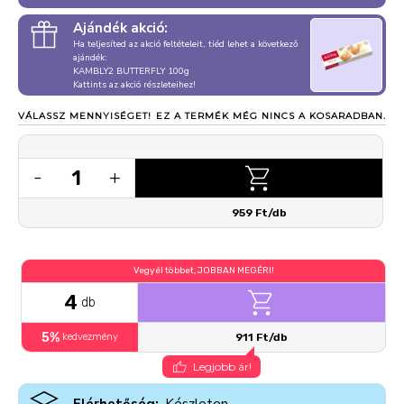
Ajándék akció:
Ha teljesíted az akció feltételeit, tiéd lehet a következő
ajándék:
KAMBLY2 BUTTERFLY 100g
Kattints az akció részleteihez!
VÁLASSZ MENNYISÉGET!
EZ A TERMÉK MÉG NINCS A KOSARADBAN.
1
-
+
959 Ft/db
Vegyél többet, JOBBAN MEGÉRI!
4
db
5%
kedvezmény
911 Ft/db
Legjobb ár!