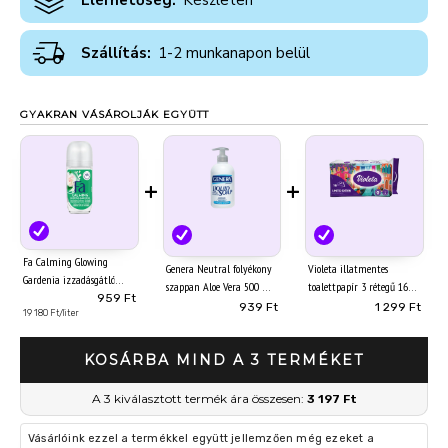
Elérhetőség:
Készleten
Szállítás:
1-2 munkanapon belül
GYAKRAN VÁSÁROLJÁK EGYÜTT
+
+
Fa Calming Glowing
Genera Neutral folyékony
Violeta illatmentes
Gardenia izzadásgátló
szappan Aloe Vera 500 ml
toalettpapír 3 rétegű 16
golyós dezodor 50 ml
959 Ft
tekercs Limited Edition
939 Ft
1 299 Ft
19 180 Ft/liter
KOSÁRBA MIND A 3 TERMÉKET
A 3 kiválasztott termék ára összesen:
3 197 Ft
Vásárlóink ezzel a termékkel együtt jellemzően még ezeket a