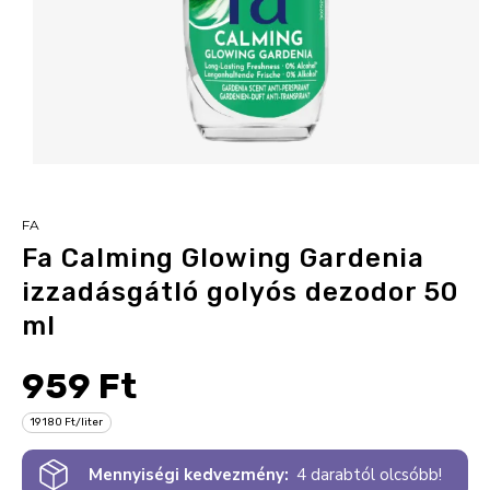
FA
Fa Calming Glowing Gardenia
izzadásgátló golyós dezodor 50
ml
959 Ft
19 180 Ft/liter
Mennyiségi kedvezmény:
4 darabtól olcsóbb!