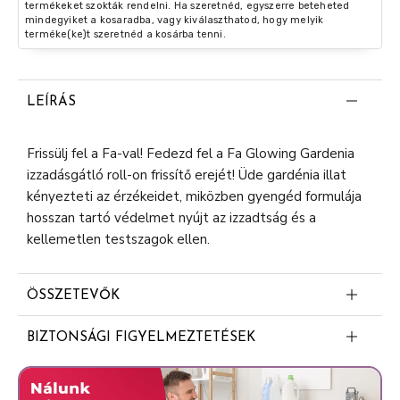
termékeket szokták rendelni. Ha szeretnéd, egyszerre beteheted
mindegyiket a kosaradba, vagy kiválaszthatod, hogy melyik
terméke(ke)t szeretnéd a kosárba tenni.
LEÍRÁS
Frissülj fel a Fa-val! Fedezd fel a Fa Glowing Gardenia
izzadásgátló roll-on frissítő erejét! Üde gardénia illat
kényezteti az érzékeidet, miközben gyengéd formulája
hosszan tartó védelmet nyújt az izzadtság és a
kellemetlen testszagok ellen.
ÖSSZETEVŐK
Aqua (Water, Eau)
BIZTONSÁGI FIGYELMEZTETÉSEK
Aluminum Chlorohydrate
Ne használja irritált, vagy sérült bőr esetén.
Steareth-2