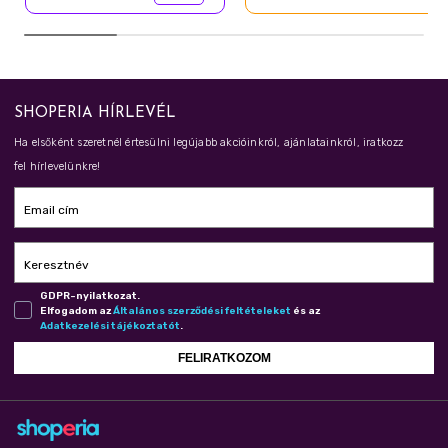
SHOPERIA HÍRLEVÉL
Ha elsőként szeretnél értesülni legújabb akcióinkról, ajánlatainkról, iratkozz
fel hírlevelünkre!
Email cím
Keresztnév
GDPR-nyilatkozat.
Elfogadom az
Ál­ta­lá­nos szer­ző­dé­si fel­té­te­le­ket
és az
Adat­ke­ze­lé­si tá­jé­koz­ta­tót
.
FELIRATKOZOM