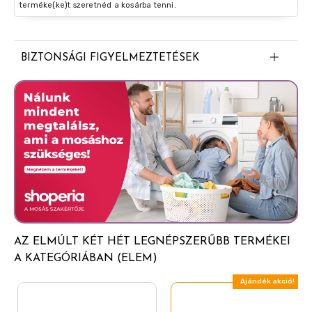
terméke(ke)t szeretnéd a kosárba tenni.
BIZTONSÁGI FIGYELMEZTETÉSEK
Lítium elem. Figyelem! Az elem felrobbanhat vagy
kifolyhat melegítés, szétszerelés, rövidzárlat, újratöltés
hatására, illetve ha magas hőmérsekletnek van kitéve,
vagy nem megfelelő behelyezés esetén. Ne használjon
régi és új, különböző rendszerű elemeket együtt!
Gyermekek kezébe nem kerülhet. Figyelem!
Fulladásveszély! Ne nyelje le! Lenyelés esetén azonnal
forduljon orvoshoz.
AZ ELMÚLT KÉT HÉT LEGNÉPSZERŰBB TERMÉKEI
A KATEGÓRIÁBAN (ELEM)
Ajándék akció!