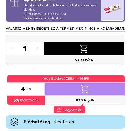
Ajándék akció:
Ha teljesíted az akció feltételeit, tiéd lehet a következő
ajándék:
KAMBLY6 MATTERHORN 100g
Kattints az akció részleteihez!
VÁLASSZ MENNYISÉGET!
EZ A TERMÉK MÉG NINCS A KOSARADBAN.
1
-
+
979 Ft/db
Vegyél többet, JOBBAN MEGÉRI!
4
db
5%
kedvezmény
930 Ft/db
Legjobb ár!
Elérhetőség:
Készleten