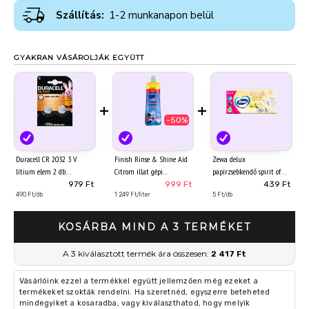
Szállítás:
1-2 munkanapon belül
GYAKRAN VÁSÁROLJÁK EGYÜTT
+
+
-50%
Duracell CR 2032 3 V
Finish Rinse & Shine Aid
Zewa delux
lítium elem 2 db
Citrom illat gépi
papírzsebkendő spirit of
öblítőszer 800 ml
tea 3 rétegű 90 db
979 Ft
999 Ft
439 Ft
490 Ft/db
1 249 Ft/liter
5 Ft/db
KOSÁRBA MIND A 3 TERMÉKET
A 3 kiválasztott termék ára összesen:
2 417 Ft
Vásárlóink ezzel a termékkel együtt jellemzően még ezeket a
termékeket szokták rendelni. Ha szeretnéd, egyszerre beteheted
mindegyiket a kosaradba, vagy kiválaszthatod, hogy melyik