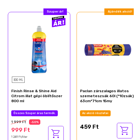
Szuper ár!
Ajándék akció!
800 ML
Finish Rinse & Shine Aid
Paclan zárszalagos illatos
Citrom illat gépi öblítőszer
szemeteszsák 60l (*10zsák)
800 ml
63cm*71cm 15my
Összes Szuper áras termék.
Az akció részletei
1 999 Ft
-50%
459 Ft
999 Ft
1 249 Ft/liter