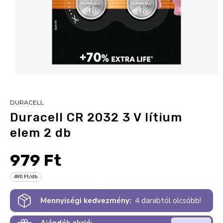
DURACELL
Duracell CR 2032 3 V lítium
elem 2 db
979 Ft
490 Ft/db
Mennyiségi kedvezmény:
4 darabtól olcsóbb!