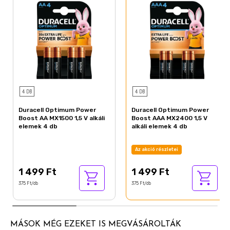
4 DB
4 DB
Duracell Optimum Power
Duracell Optimum Power
Boost AA MX1500 1,5 V alkáli
Boost AAA MX2400 1,5 V
elemek 4 db
alkáli elemek 4 db
Az akció részletei
1 499 Ft
1 499 Ft
375 Ft/db
375 Ft/db
MÁSOK MÉG EZEKET IS MEGVÁSÁROLTÁK