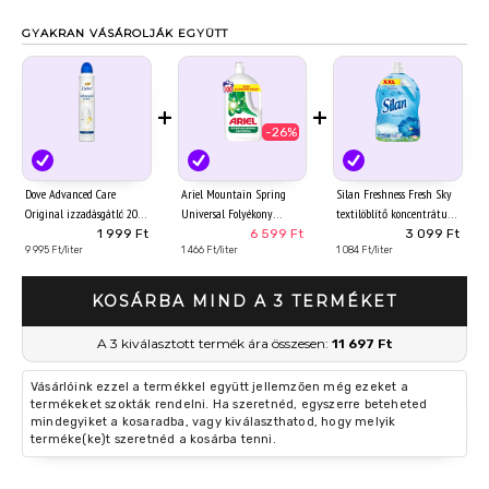
GYAKRAN VÁSÁROLJÁK EGYÜTT
+
+
-26%
Dove Advanced Care
Ariel Mountain Spring
Silan Freshness Fresh Sky
Original izzadásgátló 200
Universal Folyékony
textilöblítő koncentrátum
ml
Mosószer, 4.5 l, 100
130 mosás 2860 ml
1 999 Ft
6 599 Ft
3 099 Ft
9 995 Ft/liter
Mosáshoz
1 466 Ft/liter
1 084 Ft/liter
KOSÁRBA MIND A 3 TERMÉKET
A 3 kiválasztott termék ára összesen:
11 697 Ft
Vásárlóink ezzel a termékkel együtt jellemzően még ezeket a
termékeket szokták rendelni. Ha szeretnéd, egyszerre beteheted
mindegyiket a kosaradba, vagy kiválaszthatod, hogy melyik
terméke(ke)t szeretnéd a kosárba tenni.