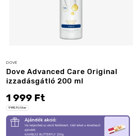
DOVE
Dove Advanced Care Original
izzadásgátló 200 ml
1 999 Ft
9 995 Ft/liter
Ajándék akció:
Ha teljesíted az akció feltételeit, tiéd lehet a következő
ajándék:
KAMBLY2 BUTTERFLY 100g