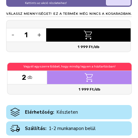
Kattints az akció részleteihez!
VÁLASSZ MENNYISÉGET!
EZ A TERMÉK MÉG NINCS A KOSARADBAN.
1
-
+
1 999 Ft/db
Vegyél egyszerre többet, hogy mindig legyen a háztartásban!
2
db
1 999 Ft/db
Elérhetőség:
Készleten
Szállítás:
1-2 munkanapon belül