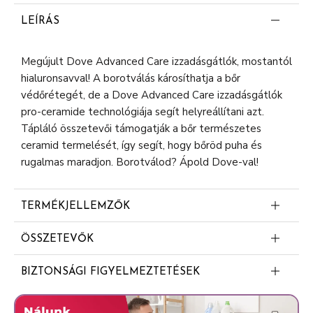
LEÍRÁS
Megújult Dove Advanced Care izzadásgátlók, mostantól
hialuronsavval! A borotválás károsíthatja a bőr
védőrétegét, de a Dove Advanced Care izzadásgátlók
pro-ceramide technológiája segít helyreállítani azt.
Tápláló összetevői támogatják a bőr természetes
ceramid termelését, így segít, hogy bőröd puha és
rugalmas maradjon. Borotválod? Ápold Dove-val!
TERMÉKJELLEMZŐK
Pro-ceramide technológia
ÖSSZETEVŐK
Hialuronsavval
Butane
Segít helyreállítani a bőr védőrétegét
BIZTONSÁGI FIGYELMEZTETÉSEK
Isobutane
Tápláló összetevők
FIGYELMEZTETÉS: Ne használja sérült bőrön. Kiütés
Propane
vagy irritáció esetén ne használja tovább. Kerülje a