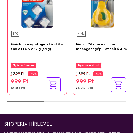
17 G
4 ML
Finish mosogatógép tisztító
Finish Citrom és Lime
tabletta 3 x 17 g (51 g)
mosogatógép illatosító 4 ml
Nyárzáró akció
Nyárzáró akció
1 399 Ft
1 899 Ft
-29%
-47%
999 Ft
999 Ft
58 765 Ft/kg
249 750 Ft/liter
SHOPERIA HÍRLEVÉL