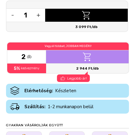
1
-
+
3 099 Ft/db
Vegyél többet, JOBBAN MEGÉRI!
2
db
5%
kedvezmény
2 944 Ft/db
Legjobb ár!
Elérhetőség:
Készleten
Szállítás:
1-2 munkanapon belül
GYAKRAN VÁSÁROLJÁK EGYÜTT