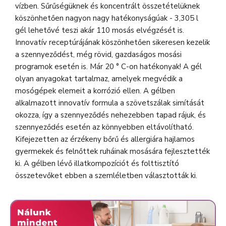
vízben. Sűrűségüknek és koncentrált összetételüknek
köszönhetően nagyon nagy hatékonyságúak - 3,305 l
gél lehetővé teszi akár 110 mosás elvégzését is.
Innovatív receptúrájának köszönhetően sikeresen kezelik
a szennyeződést, még rövid, gazdaságos mosási
programok esetén is. Már 20 ° C-on hatékonyak! A gél
olyan anyagokat tartalmaz, amelyek megvédik a
mosógépek elemeit a korrózió ellen. A gélben
alkalmazott innovatív formula a szövetszálak simítását
okozza, így a szennyeződés nehezebben tapad rájuk, és
szennyeződés esetén az könnyebben eltávolítható.
Kifejezetten az érzékeny bőrű és allergiára hajlamos
gyermekek és felnőttek ruháinak mosására fejlesztették
ki. A gélben lévő illatkompozíciót és folttisztító
összetevőket ebben a szemléletben választották ki.