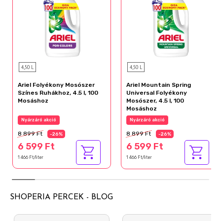
4,50 L
4,50 L
Ariel Folyékony Mosószer
Ariel Mountain Spring
Színes Ruhákhoz, 4.5 l, 100
Universal Folyékony
Mosáshoz
Mosószer, 4.5 l, 100
Mosáshoz
Nyárzáró akció
Nyárzáró akció
8 899 Ft
8 899 Ft
-26%
-26%
6 599 Ft
6 599 Ft
1 466 Ft/liter
1 466 Ft/liter
SHOPERIA PERCEK - BLOG