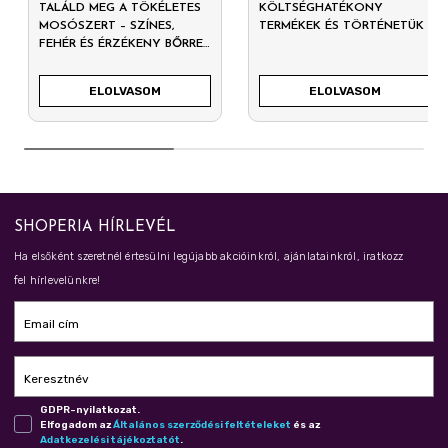
TALÁLD MEG A TÖKÉLETES
KÖLTSÉGHATÉKONY
MOSÓSZERT – SZÍNES,
TERMÉKEK ÉS TÖRTÉNETÜK
FEHÉR ÉS ÉRZÉKENY BŐRRE
SZABVA!
ELOLVASOM
ELOLVASOM
SHOPERIA HÍRLEVÉL
Ha elsőként szeretnél értesülni legújabb akcióinkról, ajánlatainkról, iratkozz
fel hírlevelünkre!
Email cím
Keresztnév
GDPR-nyilatkozat.
Elfogadom az
Ál­ta­lá­nos szer­ző­dé­si fel­té­te­le­ket
és az
Adat­ke­ze­lé­si tá­jé­koz­ta­tót
.