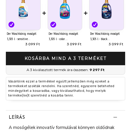
+
+
Der Waschkönig mosógél
Der Waschkönig mosógél
Der Waschkönig mosógél
3,305 l - sensitive
3,305 l - color
3,305 l - black
3 099 Ft
3 099 Ft
3 099 Ft
KOSÁRBA MIND A 3 TERMÉKET
A 3 kiválasztott termék ára összesen:
9 297 Ft
Vásárlóink ezzel a termékkel együtt jellemzően még ezeket a
termékeket szokták rendelni. Ha szeretnéd, egyszerre beteheted
mindegyiket a kosaradba, vagy kiválaszthatod, hogy melyik
terméke(ke)t szeretnéd a kosárba tenni.
LEÍRÁS
A mosógélek innovatív formulával könnyen oldódnak