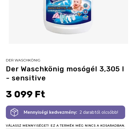
DER WASCHKÖNIG
Der Waschkönig mosógél 3,305 l
- sensitive
3 099 Ft
Mennyiségi kedvezmény:
2 darabtól olcsóbb!
VÁLASSZ MENNYISÉGET!
EZ A TERMÉK MÉG NINCS A KOSARADBAN.