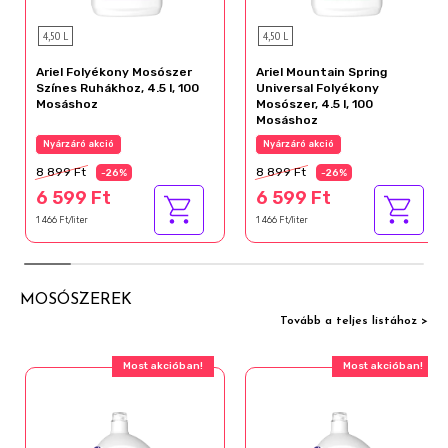
4,50 L
4,50 L
Ariel Folyékony Mosószer
Ariel Mountain Spring
Színes Ruhákhoz, 4.5 l, 100
Universal Folyékony
Mosáshoz
Mosószer, 4.5 l, 100
Mosáshoz
Nyárzáró akció
Nyárzáró akció
8 899 Ft
8 899 Ft
-26%
-26%
6 599 Ft
6 599 Ft
1 466 Ft/liter
1 466 Ft/liter
MOSÓSZEREK
Tovább a teljes listához >
Most akcióban!
Most akcióban!