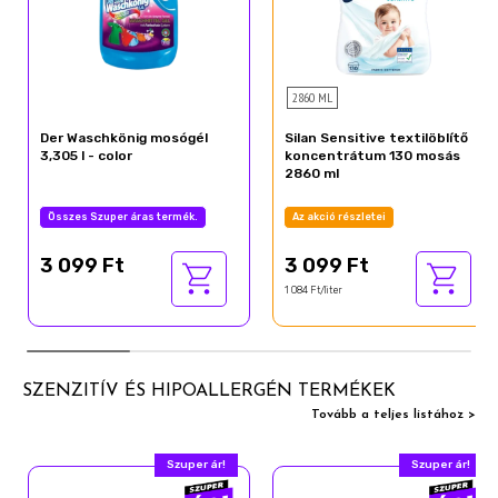
2860 ML
Der Waschkönig mosógél
Silan Sensitive textilöblítő
3,305 l - color
koncentrátum 130 mosás
2860 ml
Összes Szuper áras termék.
Az akció részletei
3 099 Ft
3 099 Ft
1 084 Ft/liter
SZENZITÍV ÉS HIPOALLERGÉN TERMÉKEK
Tovább a teljes listához >
Szuper ár!
Szuper ár!