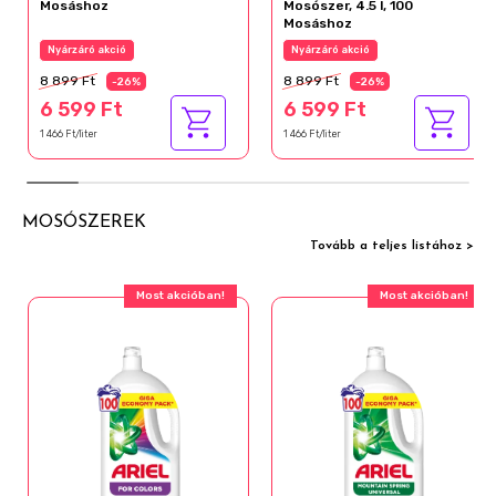
Mosáshoz
Mosószer, 4.5 l, 100
Mosáshoz
Nyárzáró akció
Nyárzáró akció
8 899 Ft
8 899 Ft
-26%
-26%
6 599 Ft
6 599 Ft
1 466 Ft/liter
1 466 Ft/liter
MOSÓSZEREK
Tovább a teljes listához >
Most akcióban!
Most akcióban!