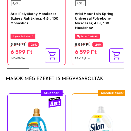
4,50 L
4,50 L
Ariel Folyékony Mosószer
Ariel Mountain Spring
Színes Ruhákhoz, 4.5 l, 100
Universal Folyékony
Mosáshoz
Mosószer, 4.5 l, 100
Mosáshoz
Nyárzáró akció
Nyárzáró akció
8 899 Ft
8 899 Ft
-26%
-26%
6 599 Ft
6 599 Ft
1 466 Ft/liter
1 466 Ft/liter
MÁSOK MÉG EZEKET IS MEGVÁSÁROLTÁK
Szuper ár!
Ajándék akció!