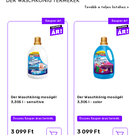
DER WASCHKÖNIG TERMÉKEK
Tovább a teljes listához >
Szuper ár!
Szuper ár!
Der Waschkönig mosógél
Der Waschkönig mosógél
3,305 l - sensitive
3,305 l - color
Összes Szuper áras termék.
Összes Szuper áras termék.
3 099 Ft
3 099 Ft