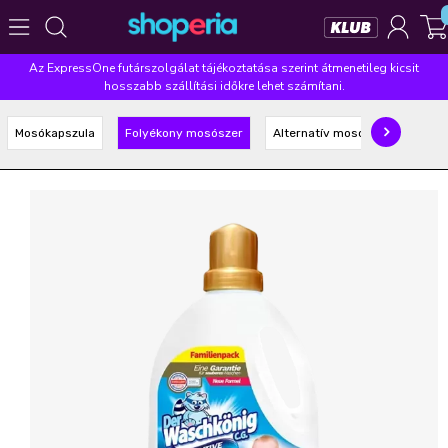
Az ExpressOne futárszolgálat tájékoztatása szerint átmenetileg kicsit
Népszerű kategóriák
hosszabb szállítási időkre lehet számítani.
Szépségápolás
Élelmiszer
Mosás
Mosogatás
Mosókapszula
Folyékony mosószer
Alternatív mosószer
Takarítás
Baba-mama
Háztartás
Népszerű márkák
Pampers
Lenor
Finish
Violeta
Coccolino
Népszerű keresések
leukoplast
ariel
lenor
finish
pampers