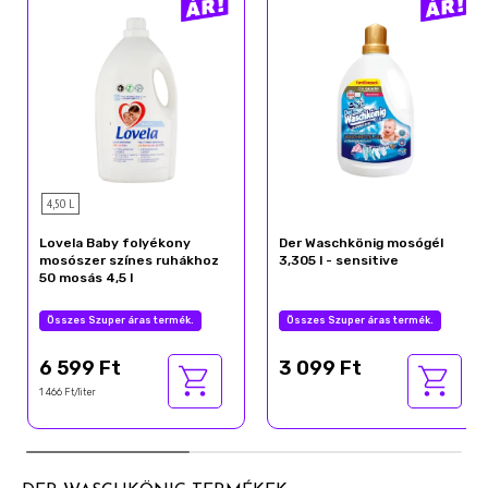
4,50 L
Lovela Baby folyékony
Der Waschkönig mosógél
mosószer színes ruhákhoz
3,305 l - sensitive
50 mosás 4,5 l
Összes Szuper áras termék.
Összes Szuper áras termék.
6 599 Ft
3 099 Ft
1 466 Ft/liter