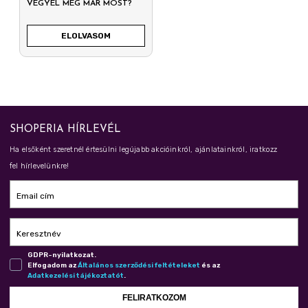
VEGYÉL MEG MÁR MOST?
ELOLVASOM
SHOPERIA HÍRLEVÉL
Ha elsőként szeretnél értesülni legújabb akcióinkról, ajánlatainkról, iratkozz
fel hírlevelünkre!
Email cím
Keresztnév
GDPR-nyilatkozat.
Elfogadom az
Ál­ta­lá­nos szer­ző­dé­si fel­té­te­le­ket
és az
Adat­ke­ze­lé­si tá­jé­koz­ta­tót
.
FELIRATKOZOM