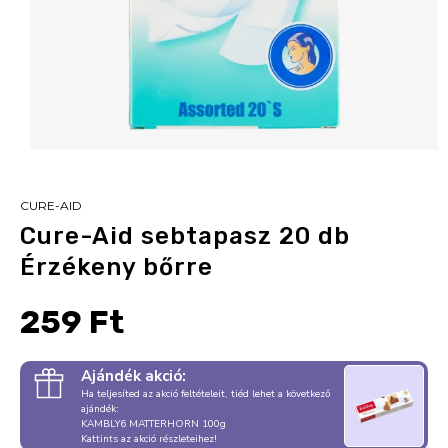
CURE-AID
Cure-Aid sebtapasz 20 db
Érzékeny bőrre
259 Ft
Ajándék akció:
Ha teljesíted az akció feltételeit, tiéd lehet a következő
ajándék:
KAMBLY6 MATTERHORN 100g
Kattints az akció részleteihez!