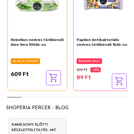
Rebellion nedves törlőkendő
Papilion Antibakteriális
Aloe Vera 100db-os
nedves törlőkendő 15db-os
Az akció részletei
Nyárzáró akció
109 Ft
-18%
609 Ft
89 Ft
SHOPERIA PERCEK - BLOG
KARÁCSONY ELŐTTI
KÉSZLETFELTÖLTÉS- MIT