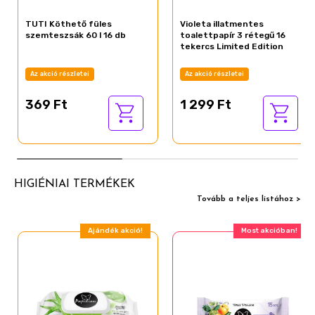
TUTI Köthető füles
Violeta illatmentes
szemteszsák 60 l 16 db
toalettpapír 3 rétegű 16
tekercs Limited Edition
Az akció részletei
Az akció részletei
369 Ft
1 299 Ft
HIGIÉNIAI TERMÉKEK
Tovább a teljes listához >
Ajándék akció!
Most akcióban!