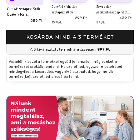
Cure-Aid vízhatlan
Zewa delux
Cure-Aid sebtapasz 20 db
ragtapasz 20 db
papírzsebkendő spirit of
Érzékeny bőrre
tea 3 rétegű 90 db
299 Ft
439 Ft
259 Ft
15 Ft/db
5 Ft/db
KOSÁRBA MIND A 3 TERMÉKET
A 3 kiválasztott termék ára összesen:
997 Ft
Vásárlóink ezzel a termékkel együtt jellemzően még ezeket a
termékeket szokták rendelni. Ha szeretnéd, egyszerre beteheted
mindegyiket a kosaradba, vagy kiválaszthatod, hogy melyik
terméke(ke)t szeretnéd a kosárba tenni.