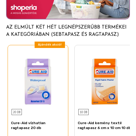
AZ ELMÚLT KÉT HÉT LEGNÉPSZERŰBB TERMÉKEI
A KATEGÓRIÁBAN (SEBTAPASZ ÉS RAGTAPASZ)
Ajándék akció!
20 DB
10 DB
Cure-Aid vízhatlan
Cure-Aid kemény textil
ragtapasz 20 db
ragtapasz 6 cm x 10 cm 10 db