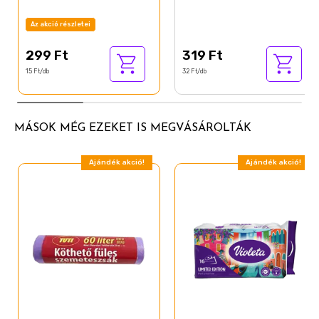
Az akció részletei
299 Ft
319 Ft
15 Ft/db
32 Ft/db
MÁSOK MÉG EZEKET IS MEGVÁSÁROLTÁK
Ajándék akció!
Ajándék akció!