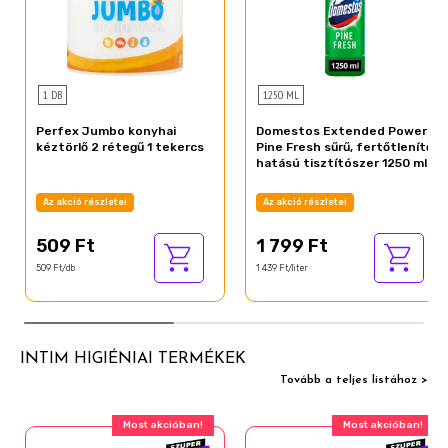
1 DB
1250 ML
Perfex Jumbo konyhai
Domestos Extended Power
kéztörlő 2 rétegű 1 tekercs
Pine Fresh sűrű, fertőtlenítő
hatású tisztítószer 1250 ml
Az akció részletei
Az akció részletei
509 Ft
1 799 Ft
509 Ft/db
1 439 Ft/liter
INTIM HIGIÉNIAI TERMÉKEK
Tovább a teljes listához >
Most akcióban!
Most akcióban!