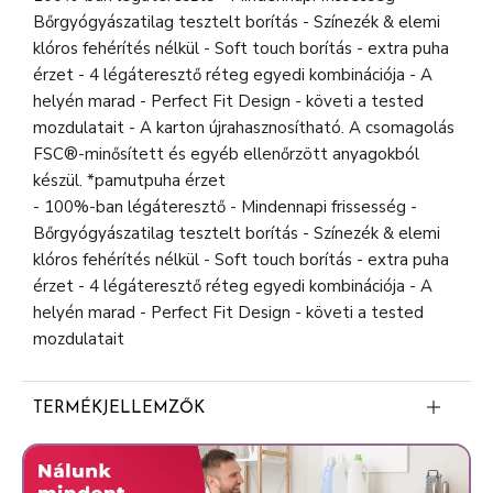
Bőrgyógyászatilag tesztelt borítás - Színezék & elemi
klóros fehérítés nélkül - Soft touch borítás - extra puha
érzet - 4 légáteresztő réteg egyedi kombinációja - A
helyén marad - Perfect Fit Design - követi a tested
mozdulatait - A karton újrahasznosítható. A csomagolás
FSC®-minősített és egyéb ellenőrzött anyagokból
készül. *pamutpuha érzet
- 100%-ban légáteresztő - Mindennapi frissesség -
Bőrgyógyászatilag tesztelt borítás - Színezék & elemi
klóros fehérítés nélkül - Soft touch borítás - extra puha
érzet - 4 légáteresztő réteg egyedi kombinációja - A
helyén marad - Perfect Fit Design - követi a tested
mozdulatait
TERMÉKJELLEMZŐK
Pamutpuha érzet