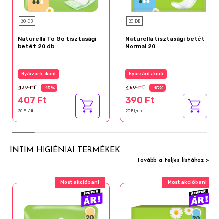
20 DB
20 DB
Naturella To Go tisztasági
Naturella tisztasági betét
betét 20 db
Normal 20
Nyárzáró akció
Nyárzáró akció
479 Ft
459 Ft
-15%
-15%
407 Ft
390 Ft
20 Ft/db
20 Ft/db
INTIM HIGIÉNIAI TERMÉKEK
Tovább a teljes listához >
Most akcióban!
Most akcióban!