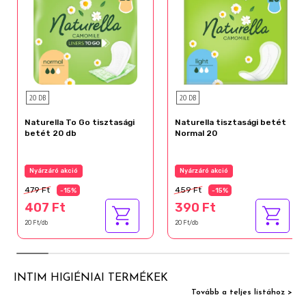
20 DB
20 DB
Naturella To Go tisztasági
Naturella tisztasági betét
betét 20 db
Normal 20
Nyárzáró akció
Nyárzáró akció
479 Ft
459 Ft
-15%
-15%
407 Ft
390 Ft
20 Ft/db
20 Ft/db
INTIM HIGIÉNIAI TERMÉKEK
Tovább a teljes listához >