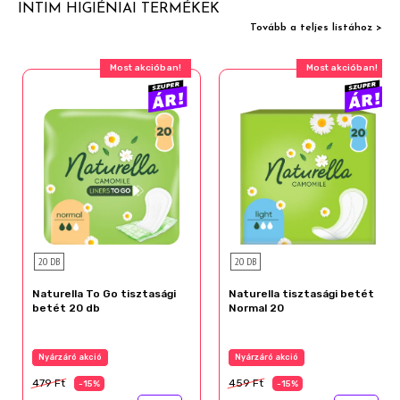
INTIM HIGIÉNIAI TERMÉKEK
Tovább a teljes listához >
Most akcióban!
Most akcióban!
20 DB
20 DB
Naturella To Go tisztasági
Naturella tisztasági betét
betét 20 db
Normal 20
Nyárzáró akció
Nyárzáró akció
479 Ft
459 Ft
-15%
-15%