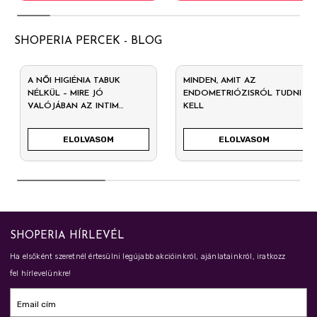
SHOPERIA PERCEK - BLOG
A NŐI HIGIÉNIA TABUK
MINDEN, AMIT AZ
NÉLKÜL – MIRE JÓ
ENDOMETRIÓZISRÓL TUDNI
VALÓJÁBAN AZ INTIM
KELL
MOSAKODÓ?
ELOLVASOM
ELOLVASOM
SHOPERIA HÍRLEVÉL
Ha elsőként szeretnél értesülni legújabb akcióinkról, ajánlatainkról, iratkozz
fel hírlevelünkre!
Email cím