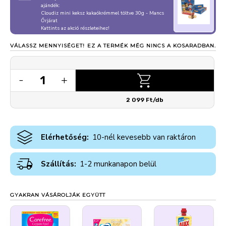
ajándék:
Cloudiz mini keksz kakaókrémmel töltve 30g - Mancs
Őrjárat
Kattints az akció részleteihez!
VÁLASSZ MENNYISÉGET!
EZ A TERMÉK MÉG NINCS A KOSARADBAN.
1
-
+
2 099 Ft/db
Elérhetőség:
10-nél kevesebb van raktáron
Szállítás:
1-2 munkanapon belül
GYAKRAN VÁSÁROLJÁK EGYÜTT