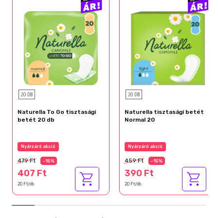
20 DB
20 DB
Naturella To Go tisztasági
Naturella tisztasági betét
betét 20 db
Normal 20
Nyárzáró akció
Nyárzáró akció
479 Ft
459 Ft
-15%
-15%
407 Ft
390 Ft
20 Ft/db
20 Ft/db