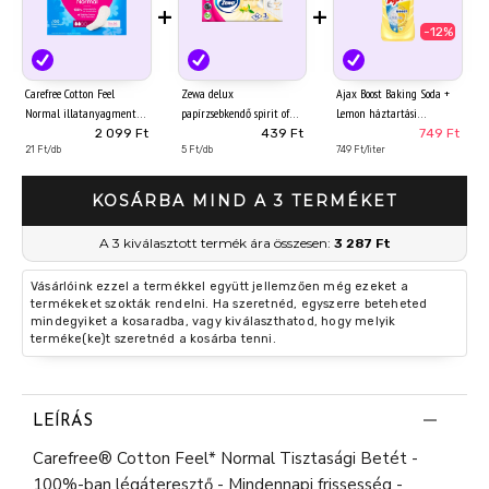
+
+
-12%
Carefree Cotton Feel
Zewa delux
Ajax Boost Baking Soda +
Normal illatanyagmentes
papírzsebkendő spirit of
Lemon háztartási
tisztasági betét 100 db
tea 3 rétegű 90 db
tisztítószer 1000 ml
2 099 Ft
439 Ft
749 Ft
21 Ft/db
5 Ft/db
749 Ft/liter
KOSÁRBA MIND A 3 TERMÉKET
A 3 kiválasztott termék ára összesen:
3 287 Ft
Vásárlóink ezzel a termékkel együtt jellemzően még ezeket a
termékeket szokták rendelni. Ha szeretnéd, egyszerre beteheted
mindegyiket a kosaradba, vagy kiválaszthatod, hogy melyik
terméke(ke)t szeretnéd a kosárba tenni.
LEÍRÁS
Carefree® Cotton Feel* Normal Tisztasági Betét -
100%-ban légáteresztő - Mindennapi frissesség -