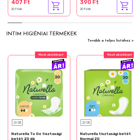
407 Ft
390 Ft
20 Ft/db
20 Ft/db
INTIM HIGIÉNIAI TERMÉKEK
Tovább a teljes listához >
Most akcióban!
Most akcióban!
20 DB
20 DB
Naturella To Go tisztasági
Naturella tisztasági betét
betét 20 db
Normal 20