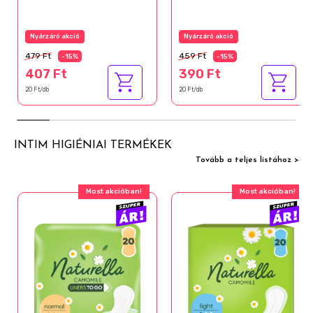
Nyárzáró akció
Nyárzáró akció
479 Ft
459 Ft
-15%
-15%
407 Ft
390 Ft
20 Ft/db
20 Ft/db
INTIM HIGIÉNIAI TERMÉKEK
Tovább a teljes listához >
Most akcióban!
Most akcióban!