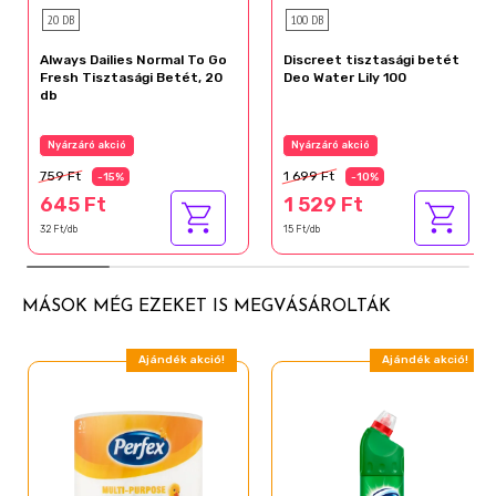
20 DB
100 DB
Always Dailies Normal To Go
Discreet tisztasági betét
Fresh Tisztasági Betét, 20
Deo Water Lily 100
db
Nyárzáró akció
Nyárzáró akció
759 Ft
1 699 Ft
-15%
-10%
645 Ft
1 529 Ft
32 Ft/db
15 Ft/db
MÁSOK MÉG EZEKET IS MEGVÁSÁROLTÁK
Ajándék akció!
Ajándék akció!