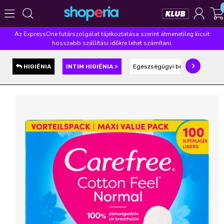
Az ExpressOne futárszolgálat tájékoztatása szerint átmenetileg kicsit
Népszerű kategóriák
hosszabb szállítási időkre lehet számítani.
Szépségápolás
Élelmiszer
Mosás
Mosogatás
HIGIÉNIA
INTIM HIGIÉNIA
Egészségügyi betét
Tamp
Takarítás
Baba-mama
Háztartás
Népszerű márkák
Pampers
Lenor
Finish
Violeta
Coccolino
Népszerű keresések
leukoplast
ariel
lenor
finish
pampers