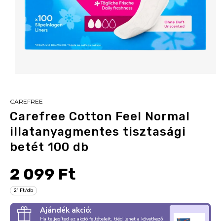
CAREFREE
Carefree Cotton Feel Normal
illatanyagmentes tisztasági
betét 100 db
2 099 Ft
21 Ft/db
Ajándék akció:
Ha teljesíted az akció feltételeit, tiéd lehet a következő