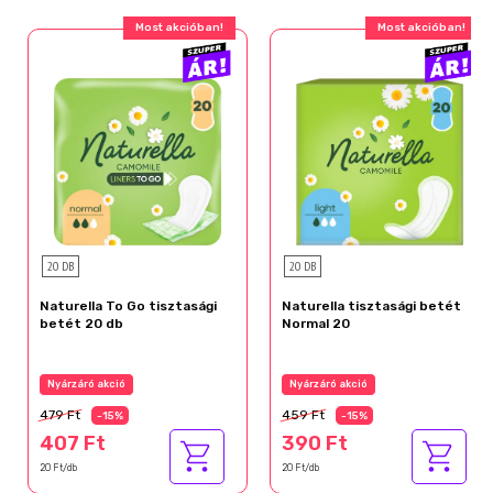
Most akcióban!
Most akcióban!
20 DB
20 DB
Naturella To Go tisztasági
Naturella tisztasági betét
betét 20 db
Normal 20
Nyárzáró akció
Nyárzáró akció
479 Ft
459 Ft
-15%
-15%
407 Ft
390 Ft
20 Ft/db
20 Ft/db