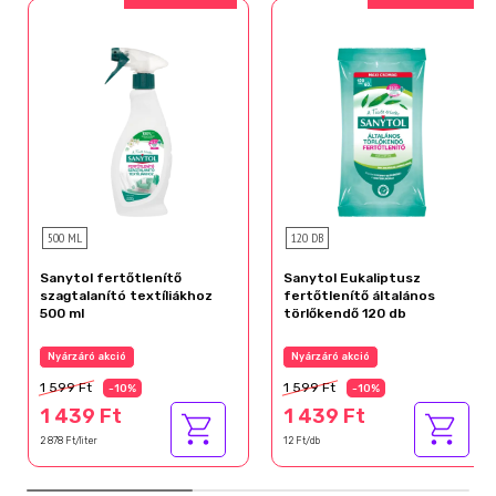
500 ML
120 DB
Sanytol fertőtlenítő
Sanytol Eukaliptusz
szagtalanító textíliákhoz
fertőtlenítő általános
500 ml
törlőkendő 120 db
Nyárzáró akció
Nyárzáró akció
1 599 Ft
1 599 Ft
-10%
-10%
1 439 Ft
1 439 Ft
2 878 Ft/liter
12 Ft/db