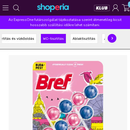
Az ExpressOne futárszolgálat tájékoztatása szerint átmenetileg kicsit
Népszerű kategóriák
hosszabb szállítási időkre lehet számítani.
Szépségápolás
Élelmiszer
Mosás
Mosogatás
sztítás és vízkőoldás
WC-tisztítás
Ablaktisztítás
Általános tisztí
Takarítás
Baba-mama
Háztartás
Népszerű márkák
Pampers
Lenor
Violeta
Coccolino
Silan
Népszerű keresések
leukoplast
ariel
lenor
finish
pampers