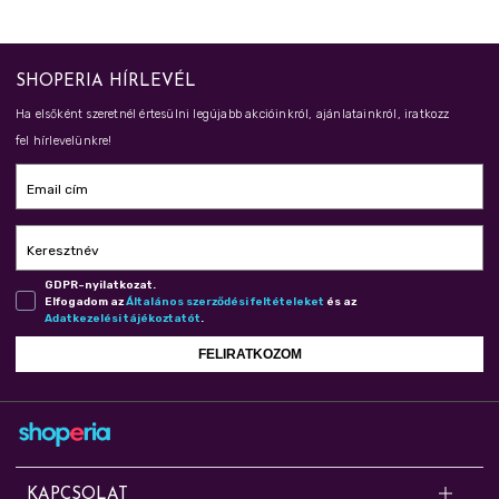
SHOPERIA HÍRLEVÉL
Ha elsőként szeretnél értesülni legújabb akcióinkról, ajánlatainkról, iratkozz
fel hírlevelünkre!
Email cím
Keresztnév
GDPR-nyilatkozat.
Elfogadom az
Ál­ta­lá­nos szer­ző­dé­si fel­té­te­le­ket
és az
Adat­ke­ze­lé­si tá­jé­koz­ta­tót
.
FELIRATKOZOM
KAPCSOLAT