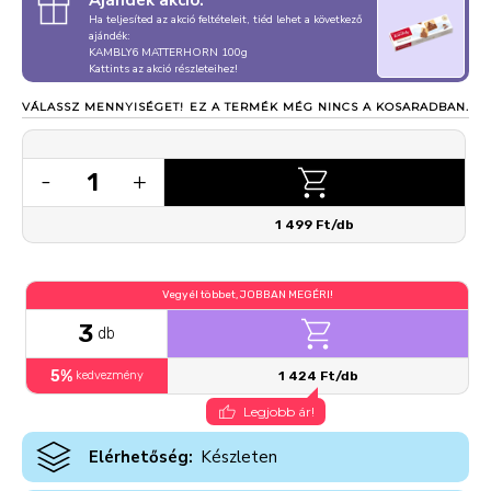
Ajándék akció:
Ha teljesíted az akció feltételeit, tiéd lehet a következő
ajándék:
KAMBLY6 MATTERHORN 100g
Kattints az akció részleteihez!
VÁLASSZ MENNYISÉGET!
EZ A TERMÉK MÉG NINCS A KOSARADBAN.
1
-
+
1 499 Ft/db
Vegyél többet, JOBBAN MEGÉRI!
3
db
5%
kedvezmény
1 424 Ft/db
Legjobb ár!
Elérhetőség:
Készleten