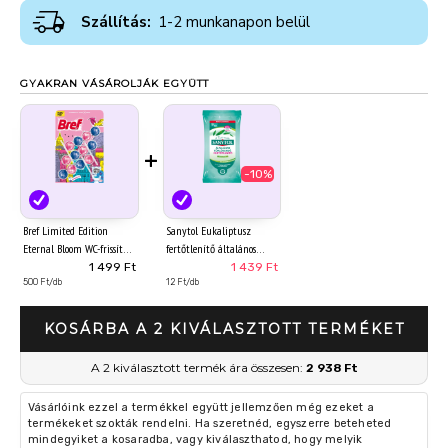
Szállítás:
1-2 munkanapon belül
GYAKRAN VÁSÁROLJÁK EGYÜTT
+
-10%
Bref Limited Edition
Sanytol Eukaliptusz
Eternal Bloom WC-frissítő
fertőtlenítő általános
3 x 50 g
törlőkendő 120 db
1 499 Ft
1 439 Ft
500 Ft/db
12 Ft/db
KOSÁRBA A 2 KIVÁLASZTOTT TERMÉKET
A 2 kiválasztott termék ára összesen:
2 938 Ft
Vásárlóink ezzel a termékkel együtt jellemzően még ezeket a
termékeket szokták rendelni. Ha szeretnéd, egyszerre beteheted
mindegyiket a kosaradba, vagy kiválaszthatod, hogy melyik