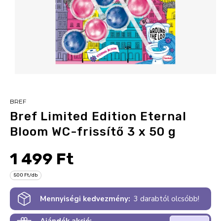
BREF
Bref Limited Edition Eternal
Bloom WC-frissítő 3 x 50 g
1 499 Ft
500 Ft/db
Mennyiségi kedvezmény:
3 darabtól olcsóbb!