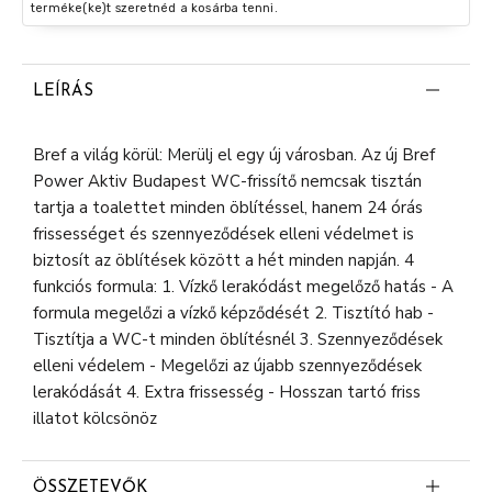
terméke(ke)t szeretnéd a kosárba tenni.
LEÍRÁS
Bref a világ körül: Merülj el egy új városban. Az új Bref
Power Aktiv Budapest WC-frissítő nemcsak tisztán
tartja a toalettet minden öblítéssel, hanem 24 órás
frissességet és szennyeződések elleni védelmet is
biztosít az öblítések között a hét minden napján. 4
funkciós formula: 1. Vízkő lerakódást megelőző hatás - A
formula megelőzi a vízkő képződését 2. Tisztító hab -
Tisztítja a WC-t minden öblítésnél 3. Szennyeződések
elleni védelem - Megelőzi az újabb szennyeződések
lerakódását 4. Extra frissesség - Hosszan tartó friss
illatot kölcsönöz
ÖSSZETEVŐK