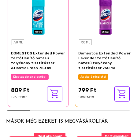
750 ML
750 ML
DOMESTOS Extended Power
Domestos Extended Power
fertőtlenítő hatású
Lavender fertőtlenítő
folyékony tisztítószer
hatású folyékony
Atlantic Fresh 750 ml
tisztítószer 750 ml
Klubtagoknak olcsóbb!
Az akció részletei
809 Ft
799 Ft
1 079 Ft/liter
1 065 Ft/liter
MÁSOK MÉG EZEKET IS MEGVÁSÁROLTÁK
Most akcióban!
Most akcióban!