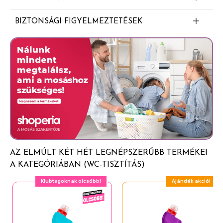
>30% anionos felületaktív anyagok
BIZTONSÁGI FIGYELMEZTETÉSEK
5-15% nem ionos felületaktív anyagok
BREF LIMITED EDITION ,,ETERNAL BLOOM".
Illatanyagok (Linalool, Citronellol, Geraniol, Alpha-
Figyelem. Bőrirritáló hatású. Súlyos szemirritációt okoz.
Isomethyl Ionone, Amyl Salicylate, Isoeugenyl
Orvosi tanácsadás esetén tartsa kéznél a termék
Acetate, Rose Ketones)
edényét vagy címkéjét. Gyermekektől elzárva tartandó.
Védőkesztyű / szemvédő használata kötelező. HA
BŐRRE KERÜL: Lemosás bő vízzel. SZEMBE KERÜLÉS
ESETÉN: Több percig tartó óvatos öblítés vízzel. Adott
esetben a kontaktlencsék eltávolítása, ha könnyen
megoldható. Az öblítés folytatása. Ha a szemirritáció
nem múlik el: orvosi ellátást kell kérni.
AZ ELMÚLT KÉT HÉT LEGNÉPSZERŰBB TERMÉKEI
A KATEGÓRIÁBAN (WC-TISZTÍTÁS)
Klubtagoknak olcsóbb!
Ajándék akció!