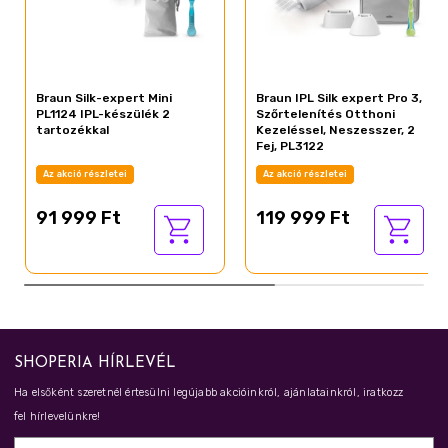
szalagokkal stb., nehogy sérülés lépjen fel, vagy a
készülék eltömődjön vagy károsodjon. • Ne használja
szemölcsökön és pirszingeken.
Braun Silk-expert Mini
Braun IPL Silk expert Pro 3,
PL1124 IPL-készülék 2
Szőrtelenítés Otthoni
tartozékkal
Kezeléssel, Neszesszer, 2
Fej, PL3122
Az akció részletei
Az akció részletei
91 999 Ft
119 999 Ft
SHOPERIA HÍRLEVÉL
Ha elsőként szeretnél értesülni legújabb akcióinkról, ajánlatainkról, iratkozz
fel hírlevelünkre!