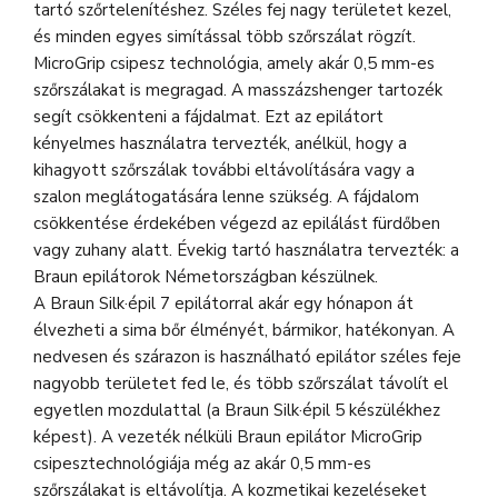
tartó szőrtelenítéshez. Széles fej nagy területet kezel,
és minden egyes simítással több szőrszálat rögzít.
MicroGrip csipesz technológia, amely akár 0,5 mm-es
szőrszálakat is megragad. A masszázshenger tartozék
segít csökkenteni a fájdalmat. Ezt az epilátort
kényelmes használatra tervezték, anélkül, hogy a
kihagyott szőrszálak további eltávolítására vagy a
szalon meglátogatására lenne szükség. A fájdalom
csökkentése érdekében végezd az epilálást fürdőben
vagy zuhany alatt. Évekig tartó használatra tervezték: a
Braun epilátorok Németországban készülnek.
A Braun Silk·épil 7 epilátorral akár egy hónapon át
élvezheti a sima bőr élményét, bármikor, hatékonyan. A
nedvesen és szárazon is használható epilátor széles feje
nagyobb területet fed le, és több szőrszálat távolít el
egyetlen mozdulattal (a Braun Silk·épil 5 készülékhez
képest). A vezeték nélküli Braun epilátor MicroGrip
csipesztechnológiája még az akár 0,5 mm-es
szőrszálakat is eltávolítja. A kozmetikai kezeléseket