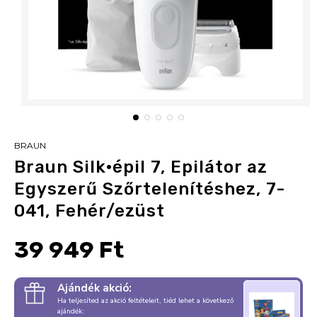
BRAUN
Braun Silk·épil 7, Epilátor az
Egyszerű Szőrtelenítéshez, 7-
041, Fehér/ezüst
39 949 Ft
Ajándék akció:
Ha teljesíted az akció feltételeit, tiéd lehet a következő
ajándék: