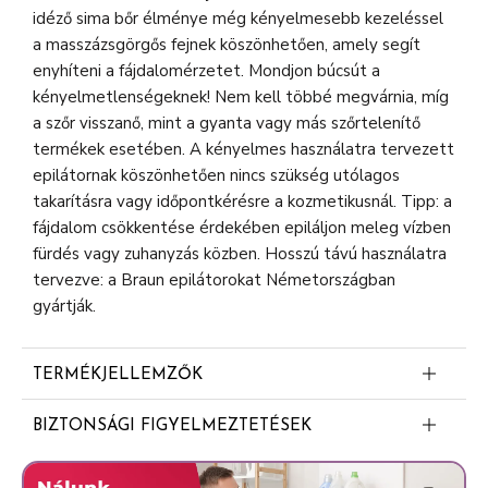
idéző sima bőr élménye még kényelmesebb kezeléssel
a masszázsgörgős fejnek köszönhetően, amely segít
enyhíteni a fájdalomérzetet. Mondjon búcsút a
kényelmetlenségeknek! Nem kell többé megvárnia, míg
a szőr visszanő, mint a gyanta vagy más szőrtelenítő
termékek esetében. A kényelmes használatra tervezett
epilátornak köszönhetően nincs szükség utólagos
takarításra vagy időpontkérésre a kozmetikusnál. Tipp: a
fájdalom csökkentése érdekében epiláljon meleg vízben
fürdés vagy zuhanyzás közben. Hosszú távú használatra
tervezve: a Braun epilátorokat Németországban
gyártják.
TERMÉKJELLEMZŐK
Akár egy hónapon át tartó sima bőr, bármikor,
BIZTONSÁGI FIGYELMEZTETÉSEK
otthona kényelmében
• A keszulek biztonsagi erintesvedelmi torpefeszultsegű
Hatékony: a széles fej több szőrszálat távolít el