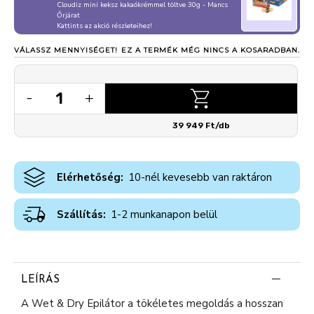
Cloudiz mini keksz kakaókrémmel töltve 30g - Mancs
Őrjárat
Kattints az akció részleteihez!
VÁLASSZ MENNYISÉGET!
EZ A TERMÉK MÉG NINCS A KOSARADBAN.
1
-
+
39 949 Ft/db
Elérhetőség:
10-nél kevesebb van raktáron
Szállítás:
1-2 munkanapon belül
LEÍRÁS
A Wet & Dry Epilátor a tökéletes megoldás a hosszan